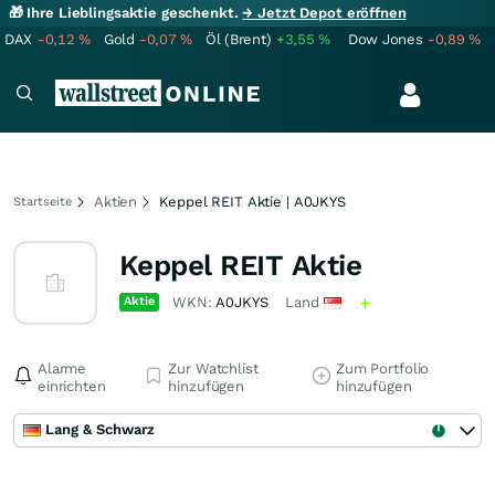
🎁 Ihre Lieblingsaktie geschenkt.
→ Jetzt Depot eröffnen
DAX
-0,12
%
Gold
-0,07
%
Öl (Brent)
+3,55
%
Dow Jones
-0,89
%
Aktien
Keppel REIT Aktie | A0JKYS
Startseite
Keppel REIT Aktie
Aktie
WKN:
A0JKYS
Land
Alarme
Zur Watchlist
Zum Portfolio
einrichten
hinzufügen
hinzufügen
Lang & Schwarz