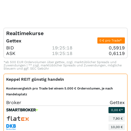
Realtimekurse
Gettex
0 € pro Trade*
BID
19:25:18
0,5919
ASK
19:25:18
0,6119
*ab 500 EUR Ordervolumen über gettex, zzgl. marktüblicher Spreads und
Zuwendungen | ** zzgl. marktüblicher Spreads und Zuwendungen, mögliche
Steuern und ggf. SEC Gebühr
Keppel REIT günstig handeln
Kostenvergleich pro Trade bei einem 5.000 € Ordervolumen, je nach
Handelsplatz
Broker
Gettex
0,00 €*
7,90 €
10,00 €