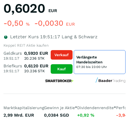
0,6020
EUR
-0,50
-0,0030
%
EUR
Letzter Kurs
19:51:17
Lang & Schwarz
Keppel REIT Aktie kaufen
Geldkurs
0,5920
EUR
Verkauf
Verlängerte
19:51:17
20.236
STK
Handelszeiten
Briefkurs
0,6120
EUR
07:30 bis 23:00 Uhr
Kauf
19:51:17
20.236
STK
Marktkapitalisierung
Gewinn je Aktie
*
Dividendenrendite
*
Perfo
2,99 Mrd.
EUR
0,0384
SGD
+0,92
%
-3,94