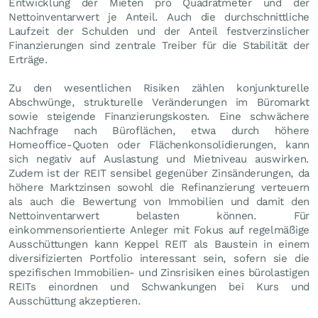
Entwicklung der Mieten pro Quadratmeter und der
Nettoinventarwert je Anteil. Auch die durchschnittliche
Laufzeit der Schulden und der Anteil festverzinslicher
Finanzierungen sind zentrale Treiber für die Stabilität der
Erträge.
Zu den wesentlichen Risiken zählen konjunkturelle
Abschwünge, strukturelle Veränderungen im Büromarkt
sowie steigende Finanzierungskosten. Eine schwächere
Nachfrage nach Büroflächen, etwa durch höhere
Homeoffice-Quoten oder Flächenkonsolidierungen, kann
sich negativ auf Auslastung und Mietniveau auswirken.
Zudem ist der REIT sensibel gegenüber Zinsänderungen, da
höhere Marktzinsen sowohl die Refinanzierung verteuern
als auch die Bewertung von Immobilien und damit den
Nettoinventarwert belasten können. Für
einkommensorientierte Anleger mit Fokus auf regelmäßige
Ausschüttungen kann Keppel REIT als Baustein in einem
diversifizierten Portfolio interessant sein, sofern sie die
spezifischen Immobilien- und Zinsrisiken eines bürolastigen
REITs einordnen und Schwankungen bei Kurs und
Ausschüttung akzeptieren.