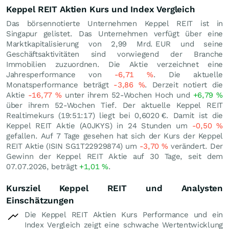
Keppel REIT Aktien Kurs und Index Vergleich
Das börsennotierte Unternehmen Keppel REIT ist in
Singapur gelistet. Das Unternehmen verfügt über eine
Marktkapitalisierung von 2,99 Mrd.
EUR
und seine
Geschäftsaktivitäten sind vorwiegend der Branche
Immobilien zuzuordnen. Die Aktie verzeichnet eine
Jahresperformance von
-6,71
%
. Die aktuelle
Monatsperformance beträgt
-3,86
%
. Derzeit notiert die
Aktie
-16,77
%
unter ihrem 52-Wochen Hoch und
+6,79
%
über ihrem 52-Wochen Tief. Der aktuelle Keppel REIT
Realtimekurs (19:51:17) liegt bei 0,6020
€
. Damit ist die
Keppel REIT Aktie (A0JKYS) in 24 Stunden um
-0,50
%
gefallen. Auf 7 Tage gesehen hat sich der Kurs der Keppel
REIT Aktie (ISIN SG1T22929874) um
-3,70
%
verändert. Der
Gewinn der Keppel REIT Aktie auf 30 Tage, seit dem
07.07.2026, beträgt
+1,01
%
.
Kursziel Keppel REIT und Analysten
Einschätzungen
Die Keppel REIT Aktien Kurs Performance und ein
Index Vergleich zeigt eine schwache Wertentwicklung