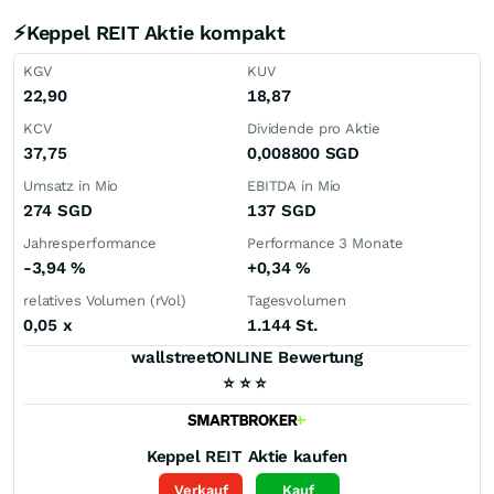
⚡Keppel REIT Aktie kompakt
KGV
KUV
22,90
18,87
KCV
Dividende pro Aktie
37,75
0,008800
SGD
Umsatz in Mio
EBITDA in Mio
274
SGD
137
SGD
Jahresperformance
Performance 3 Monate
-3,94
%
+0,34
%
relatives Volumen (rVol)
Tagesvolumen
0,05
x
1.144 St.
wallstreetONLINE Bewertung
⭐
⭐
⭐
Keppel REIT
Aktie kaufen
Verkauf
Kauf