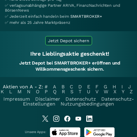
✅ verlagsunabhängige Partner ARIVA, FinanzNachrichten und
BörsenNews
✅ Jederzeit einfach handeln beim
SMARTBROKER+
✅ mehr als 25 Jahre Marktpräsenz
Jetzt Depot sichern
Ihre Lieblingsaktie geschenkt!
Jetzt Depot bei SMARTBROKER+ eröffnen und
Willkommensgeschenk sichern.
Aktien von A - Z:
#
A
B
C
D
E
F
G
H
I
J
K
L
M
N
O
P
Q
R
S
T
U
V
W
X
Y
Z
Impressum
Disclaimer
Datenschutz
Datenschutz-
Einstellungen
Nutzungsbedingungen
Unsere Apps: