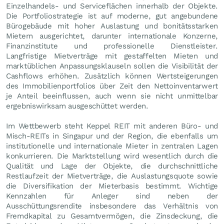
Einzelhandels- und Serviceflächen innerhalb der Objekte.
Die Portfoliostrategie ist auf moderne, gut angebundene
Bürogebäude mit hoher Auslastung und bonitätsstarken
Mietern ausgerichtet, darunter internationale Konzerne,
Finanzinstitute und professionelle Dienstleister.
Langfristige Mietverträge mit gestaffelten Mieten und
marktüblichen Anpassungsklauseln sollen die Visibilität der
Cashflows erhöhen. Zusätzlich können Wertsteigerungen
des Immobilienportfolios über Zeit den Nettoinventarwert
je Anteil beeinflussen, auch wenn sie nicht unmittelbar
ergebniswirksam ausgeschüttet werden.
Im Wettbewerb steht Keppel REIT mit anderen Büro- und
Misch-REITs in Singapur und der Region, die ebenfalls um
institutionelle und internationale Mieter in zentralen Lagen
konkurrieren. Die Marktstellung wird wesentlich durch die
Qualität und Lage der Objekte, die durchschnittliche
Restlaufzeit der Mietverträge, die Auslastungsquote sowie
die Diversifikation der Mieterbasis bestimmt. Wichtige
Kennzahlen für Anleger sind neben der
Ausschüttungsrendite insbesondere das Verhältnis von
Fremdkapital zu Gesamtvermögen, die Zinsdeckung, die