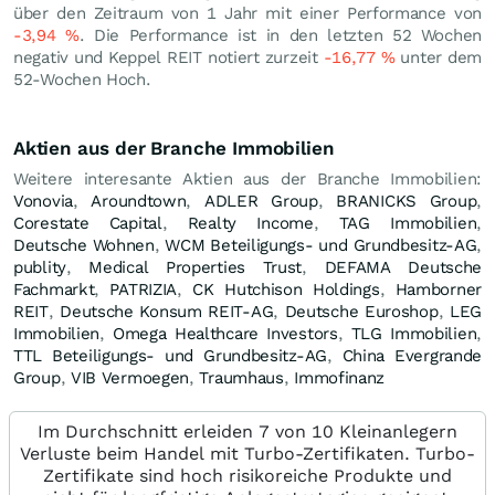
über den Zeitraum von 1 Jahr mit einer Performance von
-3,94
%
. Die Performance ist in den letzten 52 Wochen
negativ und Keppel REIT notiert zurzeit
-16,77
%
unter dem
52-Wochen Hoch.
Aktien aus der Branche Immobilien
Weitere interesante Aktien aus der Branche Immobilien:
Vonovia
,
Aroundtown
,
ADLER Group
,
BRANICKS Group
,
Corestate Capital
,
Realty Income
,
TAG Immobilien
,
Deutsche Wohnen
,
WCM Beteiligungs- und Grundbesitz-AG
,
publity
,
Medical Properties Trust
,
DEFAMA Deutsche
Fachmarkt
,
PATRIZIA
,
CK Hutchison Holdings
,
Hamborner
REIT
,
Deutsche Konsum REIT-AG
,
Deutsche Euroshop
,
LEG
Immobilien
,
Omega Healthcare Investors
,
TLG Immobilien
,
TTL Beteiligungs- und Grundbesitz-AG
,
China Evergrande
Group
,
VIB Vermoegen
,
Traumhaus
,
Immofinanz
Im Durchschnitt erleiden 7 von 10 Kleinanlegern
Verluste beim Handel mit Turbo-Zertifikaten. Turbo-
Zertifikate sind hoch risikoreiche Produkte und