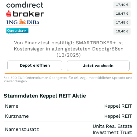
17,40 €
18,47 €
17,45 €
19,40 €
Von Finanztest bestätigt: SMARTBROKER+ ist
Kostensieger in allen getesteten Depotgrößen
(12/2025)
Depot eröffnen
Jetzt wechseln
*ab 500 EUR Ordervolumen über gettex für 0€, zzgl. marktüblicher Spreads und
Zuwendungen
Stammdaten Keppel REIT Aktie
Name
Keppel REIT
Kurzname
Keppel REIT
Units Real Estate
Namenszusatz
Investment Trust