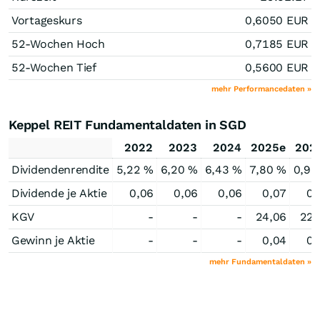
Vortageskurs
0,6050
EUR
52-Wochen Hoch
0,7185
EUR
52-Wochen Tief
0,5600
EUR
mehr Performancedaten »
Keppel REIT Fundamentaldaten in SGD
2022
2023
2024
2025e
202
Dividendenrendite
5,22 %
6,20 %
6,43 %
7,80 %
0,92
Dividende je Aktie
0,06
0,06
0,06
0,07
0,
KGV
-
-
-
24,06
22,
Gewinn je Aktie
-
-
-
0,04
0,
mehr Fundamentaldaten »