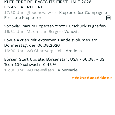
KLÉPIERRE RELEASES ITS FIRST-HALF 2026
FINANCIAL REPORT
17:50 Uhr · globenewswire ·
Klepierre (ex-Compagnie
Fonciere Klepierre)
Vonovia: Warum Experten trotz Kursdruck zugreifen
16:31 Uhr · Maximilian Berger ·
Vonovia
Fokus Aktien mit extremen Handelsvolumen am
Donnerstag, den 06.08.2026
16:00 Uhr · wO Chartvergleich ·
Amdocs
Börsen Start Update: Börsenstart USA - 06.08. - US
Tech 100 schwach -0,43 %
16:00 Uhr · wO Newsflash ·
Albemarle
mehr Branchennachrichten »