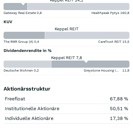
Gateway Real Estate
0,6
Healthpeak Pptys
160,8
KUV
Keppel REIT
The RMR Group (A)
0,4
CareTrust REIT
15,5
Dividendenrendite in %
Keppel REIT 7,8
Deutsche Wohnen
0,2
Greystone Housing Impact Investors LP Benef Unit Cert
11,9
Aktionärsstruktur
Freefloat
67,88 %
Institutionelle Aktionäre
50,51 %
Individuelle Aktionäre
17,38 %