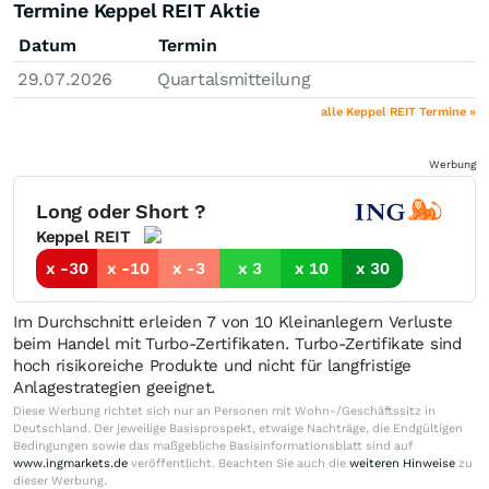
Termine Keppel REIT Aktie
Datum
Termin
29.07.2026
Quartalsmitteilung
alle Keppel REIT Termine »
Werbung
Long oder Short ?
Keppel REIT
x -30
x -10
x -3
x 3
x 10
x 30
Im Durchschnitt erleiden 7 von 10 Kleinanlegern Verluste
beim Handel mit Turbo-Zertifikaten. Turbo-Zertifikate sind
hoch risikoreiche Produkte und nicht für langfristige
Anlagestrategien geeignet.
Diese Werbung richtet sich nur an Personen mit Wohn-/Geschäftssitz in
Deutschland. Der jeweilige Basisprospekt, etwaige Nachträge, die Endgültigen
Bedingungen sowie das maßgebliche Basisinformationsblatt sind auf
www.ingmarkets.de
veröffentlicht. Beachten Sie auch die
weiteren Hinweise
zu
dieser Werbung.