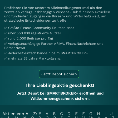
Profitieren Sie von unserem Alleinstellungsmerkmal als den
zentralen verlagsunabhängigen Wissens-Hub für einen aktuellen
und fundierten Zugang in die Börsen- und Wirtschaftswelt, um
strategische Entscheidungen zu treffen.
✅ Größte Finanz-Community Deutschlands
✅ über 550.000 registrierte Nutzer
✅ rund 2.000 Beiträge pro Tag
✅ verlagsunabhängige Partner ARIVA, FinanzNachrichten und
BörsenNews
✅ Jederzeit einfach handeln beim
SMARTBROKER+
✅ mehr als 25 Jahre Marktpräsenz
Jetzt Depot sichern
Ihre Lieblingsaktie geschenkt!
Jetzt Depot bei SMARTBROKER+ eröffnen und
Willkommensgeschenk sichern.
Aktien von A - Z:
#
A
B
C
D
E
F
G
H
I
J
K
L
M
N
O
P
Q
R
S
T
U
V
W
X
Y
Z