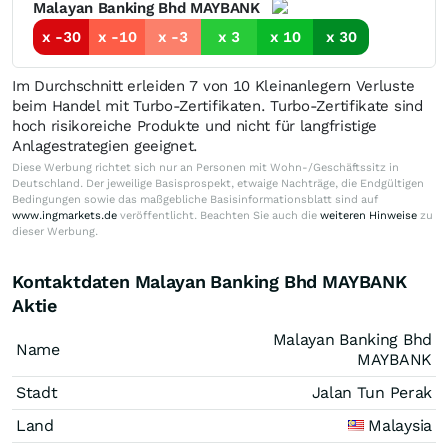
Malayan Banking Bhd MAYBANK
x -30
x -10
x -3
x 3
x 10
x 30
Im Durchschnitt erleiden 7 von 10 Kleinanlegern Verluste
beim Handel mit Turbo-Zertifikaten. Turbo-Zertifikate sind
hoch risikoreiche Produkte und nicht für langfristige
Anlagestrategien geeignet.
Diese Werbung richtet sich nur an Personen mit Wohn-/Geschäftssitz in
Deutschland. Der jeweilige Basisprospekt, etwaige Nachträge, die Endgültigen
Bedingungen sowie das maßgebliche Basisinformationsblatt sind auf
www.ingmarkets.de
veröffentlicht. Beachten Sie auch die
weiteren Hinweise
zu
dieser Werbung.
Kontaktdaten Malayan Banking Bhd MAYBANK
Aktie
Malayan Banking Bhd
Name
MAYBANK
Stadt
Jalan Tun Perak
Land
Malaysia