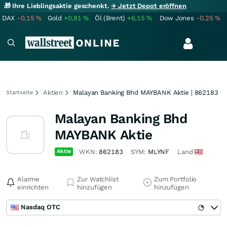
🎁 Ihre Lieblingsaktie geschenkt.
→ Jetzt Depot eröffnen
DAX
-0,15
%
Gold
+0,81
%
Öl (Brent)
+6,15
%
Dow Jones
-0,25
%
Aktien
Malayan Banking Bhd MAYBANK Aktie | 862183
Startseite
Malayan Banking Bhd
MAYBANK Aktie
Aktie
WKN:
862183
SYM:
MLYNF
Land
Alarme
Zur Watchlist
Zum Portfolio
einrichten
hinzufügen
hinzufügen
Nasdaq OTC