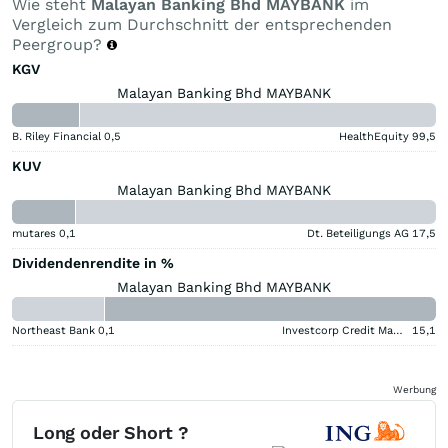
Wie steht
Malayan Banking Bhd MAYBANK
im
Vergleich zum Durchschnitt der entsprechenden
Peergroup?
KGV
Malayan Banking Bhd MAYBANK
B. Riley Financial
0,5
HealthEquity
99,5
KUV
Malayan Banking Bhd MAYBANK
mutares
0,1
Dt. Beteiligungs AG
17,5
Dividendenrendite in %
Malayan Banking Bhd MAYBANK
Northeast Bank
0,1
Investcorp Credit Management BDC
15,1
Werbung
Long oder Short ?