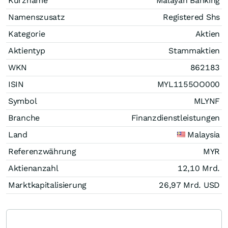
Kurzname
Malayan Banking
Namenszusatz
Registered Shs
Kategorie
Aktien
Aktientyp
Stammaktien
WKN
862183
ISIN
MYL1155OO000
Symbol
MLYNF
Branche
Finanzdienstleistungen
Land
Malaysia
Referenzwährung
MYR
Aktienanzahl
12,10 Mrd.
Marktkapitalisierung
26,97 Mrd.
USD