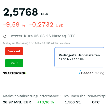
2,5768
USD
-9,59
-0,2732
%
USD
Letzter Kurs
06.08.26
Nasdaq OTC
Malayan Banking Bhd MAYBANK Aktie kaufen
Verkauf
Verlängerte Handelszeiten
07:30 bis 23:00 Uhr
Kauf
Marktkapitalisierung
Performance 1 J
Volumen (heute)
Martktpla
26,97 Mrd.
EUR
+13,36
%
1.500
St.
OTC