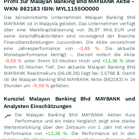
Profil zur Malayan Banking Bhd MAYBANK Aktie -
WKN: 862183 ISIN: MYL1155OO000
Das börsennotierte Unternehmen Malayan Banking Bhd
MAYBANK ist in Malaysia gelistet. Das Unternehmen verfügt
über eine Marktkapitalisierung von 26,97 Mrd.
EUR
und
seine Geschäftsaktivitäten sind vorwiegend der Branche
Finanzdienstleistungen zuzuordnen. Die Aktie verzeichnet
eine Jahresperformance von
-0,89
%
. Die aktuelle
Monatsperformance beträgt -. Derzeit notiert die Aktie
-9,59
%
unter ihrem 52-Wochen Hoch und
+13,36
%
über
ihrem 52-Wochen Tief. Der aktuelle Malayan Banking Bhd
MAYBANK Realtimekurs (
06.08.26
) liegt bei 2,5768
$
. Damit
ist die Malayan Banking Bhd MAYBANK Aktie (862183) in 24
Stunden um
-9,59
%
gefallen.
Kursziel Malayan Banking Bhd MAYBANK und
Analysten Einschätzungen
Die Malayan Banking Bhd MAYBANK Aktien Kurs
Performance und ein Index Vergleich zeigt eine starke
Wertentwicklung über den Zeitraum von 1 Jahr mit einer
Performance von
+13,36
%
. Die Performance ist in den