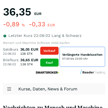
36,35
EUR
-0,89
-0,33
%
EUR
Letzter Kurs
22:06:02
Lang & Schwarz
Mensch und Maschine Software Aktie kaufen
Geldkurs
36,05
EUR
Verkauf
22:06:02
138
STK
Verlängerte Handelszeiten
07:30 bis 23:00 Uhr
Briefkurs
36,65
EUR
Kauf
22:06:02
138
STK
Kurse, Daten, News & Forum
Nachrichten zu Mensch und Maschine