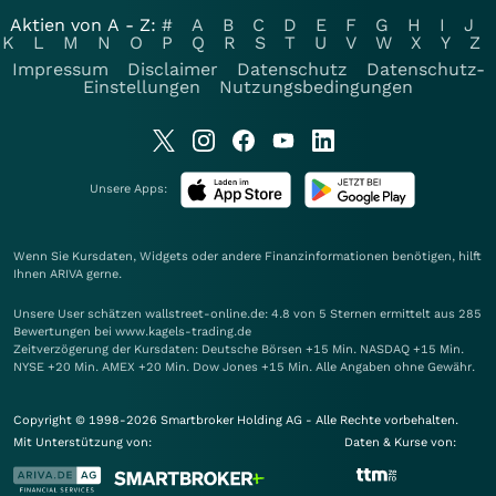
Aktien von A - Z:
#
A
B
C
D
E
F
G
H
I
J
K
L
M
N
O
P
Q
R
S
T
U
V
W
X
Y
Z
Impressum
Disclaimer
Datenschutz
Datenschutz-
Einstellungen
Nutzungsbedingungen
Unsere Apps:
Wenn Sie Kursdaten, Widgets oder andere Finanzinformationen benötigen, hilft
Ihnen
ARIVA
gerne.
Unsere User schätzen wallstreet-online.de: 4.8 von 5 Sternen ermittelt aus 285
Bewertungen bei www.kagels-trading.de
Zeitverzögerung der Kursdaten: Deutsche Börsen +15 Min. NASDAQ +15 Min.
NYSE +20 Min. AMEX +20 Min. Dow Jones +15 Min. Alle Angaben ohne Gewähr.
Copyright © 1998-2026 Smartbroker Holding AG - Alle Rechte vorbehalten.
Mit Unterstützung von:
Daten & Kurse von: