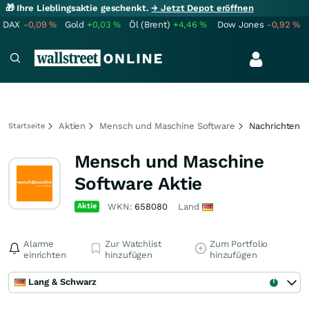
🎁 Ihre Lieblingsaktie geschenkt.
→ Jetzt Depot eröffnen
DAX
-0,09
%
Gold
+0,03
%
Öl (Brent)
+4,46
%
Dow Jones
-0,92
%
Aktien
Mensch und Maschine Software
Nachrichten
Startseite
Mensch und Maschine
Software Aktie
Aktie
WKN:
658080
Land
Alarme
Zur Watchlist
Zum Portfolio
einrichten
hinzufügen
hinzufügen
Lang & Schwarz