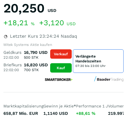
20,250
USD
+18,21
+3,120
%
USD
Letzter Kurs
23:24:24
Nasdaq
Mitek Systems Aktie kaufen
Geldkurs
16,790
USD
Verkauf
Verlängerte
22:02:00
500
STK
Handelszeiten
Briefkurs
16,820
USD
07:30 bis 23:00 Uhr
Kauf
22:02:00
700
STK
Marktkapitalisierung
Gewinn je Aktie
*
Performance 1 J
Volumen 
658,87 Mio.
EUR
1,1140
USD
+88,61
%
219.997