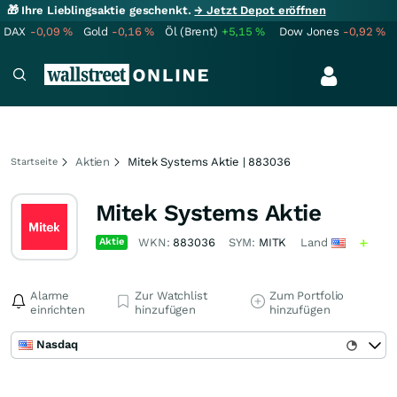
🎁 Ihre Lieblingsaktie geschenkt.
→ Jetzt Depot eröffnen
DAX
-0,09
%
Gold
-0,16
%
Öl (Brent)
+5,15
%
Dow Jones
-0,92
%
Aktien
Mitek Systems Aktie | 883036
Startseite
Mitek Systems Aktie
Aktie
WKN:
883036
SYM:
MITK
Land
Alarme
Zur Watchlist
Zum Portfolio
einrichten
hinzufügen
hinzufügen
Nasdaq