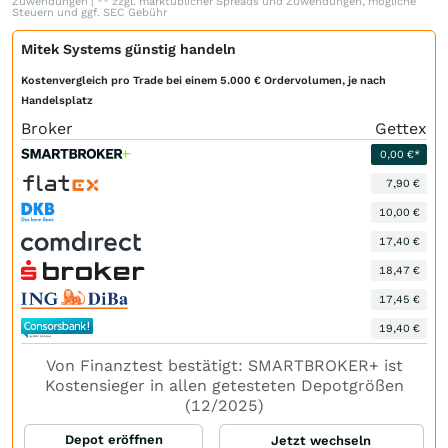
Zuwendungen | ** zzgl. marktüblicher Spreads und Zuwendungen, mögliche
Steuern und ggf. SEC Gebühr
Mitek Systems günstig handeln
Kostenvergleich pro Trade bei einem 5.000 € Ordervolumen, je nach
Handelsplatz
Broker
Gettex
0,00 €*
7,90 €
10,00 €
17,40 €
18,47 €
17,45 €
19,40 €
Von Finanztest bestätigt: SMARTBROKER+ ist
Kostensieger in allen getesteten Depotgrößen
(12/2025)
Depot eröffnen
Jetzt wechseln