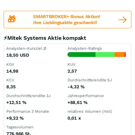
SMARTBROKER+ Bonus Aktion!
🎁
Ihre Lieblingsaktie geschenkt!
⚡Mitek Systems Aktie kompakt
Analysten-Kursziel Ø
Analysten-Ratings
18,50
USD
KGV
KUV
14,98
2,57
KCV
Durchschnittsrendite 5J
8,35
-4,32
%
Durchschnittsrendite 3J
Jahresperformance
+12,51
%
+88,61
%
Performance 3 Monate
relatives Volumen (rVol)
+9,22
%
0,01
x
Tagesvolumen
776.966 St.