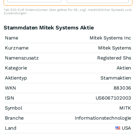
*ab 500 EUR Ordervolumen über gettex für 0€, zzgl. marktüblicher Spreads und
Zuwendungen
Stammdaten Mitek Systems Aktie
Name
Mitek Systems Inc
Kurzname
Mitek Systems
Namenszusatz
Registered Shs
Kategorie
Aktien
Aktientyp
Stammaktien
WKN
883036
ISIN
US6067102003
Symbol
MITK
Branche
Informationstechnologie
Land
USA