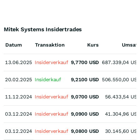
Mitek Systems Insidertrades
Datum
Transaktion
Kurs
Umsat
13.06.2025
13.06.2025
Insiderverkauf
9,7700
USD
687.339,04
US
20.02.2025
20.02.2025
Insiderkauf
9,2100
USD
506.550,00
US
11.12.2024
11.12.2024
Insiderverkauf
9,0700
USD
56.433,54
US
03.12.2024
03.12.2024
Insiderverkauf
9,0900
USD
41.304,96
US
03.12.2024
03.12.2024
Insiderverkauf
9,0800
USD
30.145,60
US