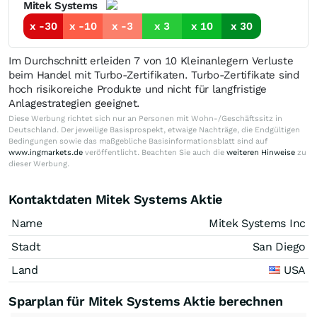
Mitek Systems
x -30
x -10
x -3
x 3
x 10
x 30
Im Durchschnitt erleiden 7 von 10 Kleinanlegern Verluste
beim Handel mit Turbo-Zertifikaten. Turbo-Zertifikate sind
hoch risikoreiche Produkte und nicht für langfristige
Anlagestrategien geeignet.
Diese Werbung richtet sich nur an Personen mit Wohn-/Geschäftssitz in
Deutschland. Der jeweilige Basisprospekt, etwaige Nachträge, die Endgültigen
Bedingungen sowie das maßgebliche Basisinformationsblatt sind auf
www.ingmarkets.de
veröffentlicht. Beachten Sie auch die
weiteren Hinweise
zu
dieser Werbung.
Kontaktdaten Mitek Systems Aktie
Name
Mitek Systems Inc
Stadt
San Diego
Land
USA
Sparplan für Mitek Systems Aktie berechnen