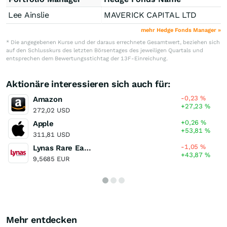
Lee Ainslie
MAVERICK CAPITAL LTD
mehr Hedge Fonds Manager »
* Die angegebenen Kurse und der daraus errechnete Gesamtwert, beziehen sich
auf den Schlusskurs des letzten Börsentages des jeweiligen Quartals und
entsprechen dem Bewertungsstichtag der 13F-Einreichung.
Aktionäre interessieren sich auch für:
-0,23
%
Amazon
+27,23
%
272,02 USD
+0,26
%
Apple
+53,81
%
311,81 USD
-1,05
%
Lynas Rare Earths
+43,87
%
9,5685 EUR
Mehr entdecken