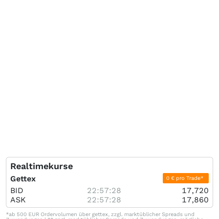
Realtimekurse
Gettex
0 € pro Trade*
BID
22:57:28
17,720
ASK
22:57:28
17,860
*ab 500 EUR Ordervolumen über gettex, zzgl. marktüblicher Spreads und