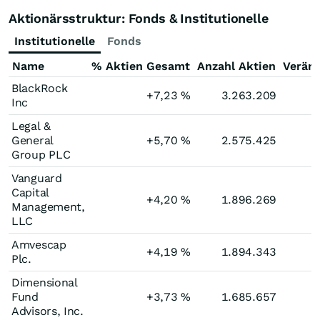
Aktionärsstruktur: Fonds & Institutionelle
Institutionelle
Fonds
Name
% Aktien Gesamt
Anzahl Aktien
Verän
BlackRock
+7,23
%
3.263.209
Inc
Legal &
General
+5,70
%
2.575.425
Group PLC
Vanguard
Capital
+4,20
%
1.896.269
Management,
LLC
Amvescap
+4,19
%
1.894.343
Plc.
Dimensional
Fund
+3,73
%
1.685.657
Advisors, Inc.