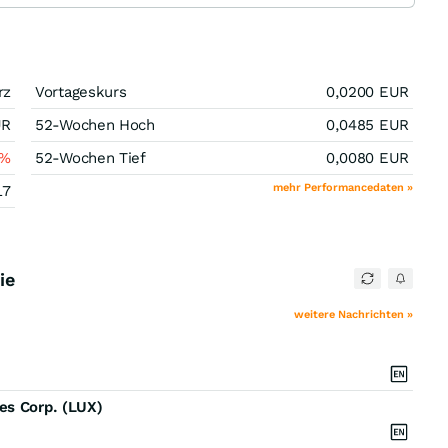
rz
Vortageskurs
0,0200
EUR
UR
52-Wochen Hoch
0,0485
EUR
%
52-Wochen Tief
0,0080
EUR
mehr Performancedaten »
17
ie
weitere Nachrichten »
es Corp. (LUX)