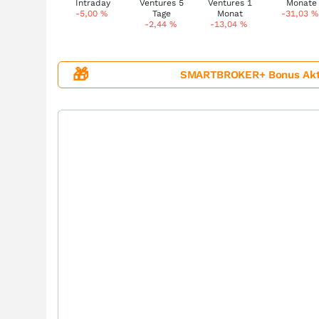
-5,00
%
-31,03
%
-2,44
%
-13,04
%
🎁
SMARTBROKER+ Bonus Aktion