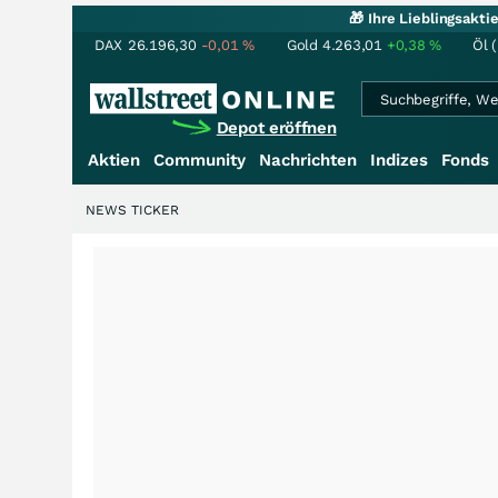
🎁 Ihre Lieblingsakt
DAX
26.196,30
-0,01
%
Gold
4.263,01
+0,38
%
Öl 
Depot eröffnen
Aktien
Community
Nachrichten
Indizes
Fonds
NEWS TICKER