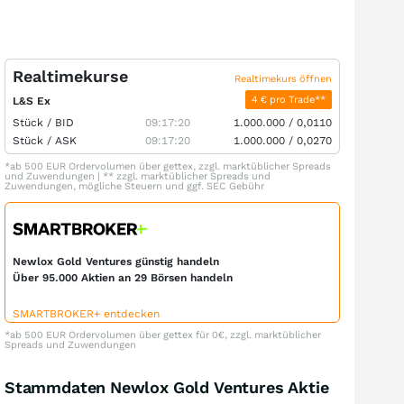
Realtimekurse
Realtimekurs öffnen
4 € pro Trade**
L&S Ex
Stück /
BID
09:17:20
1.000.000
/
0,0110
Stück /
ASK
09:17:20
1.000.000
/
0,0270
*ab 500 EUR Ordervolumen über gettex, zzgl. marktüblicher Spreads
und Zuwendungen | ** zzgl. marktüblicher Spreads und
Zuwendungen, mögliche Steuern und ggf. SEC Gebühr
Newlox Gold Ventures günstig handeln
Über 95.000 Aktien an 29 Börsen handeln
SMARTBROKER+ entdecken
*ab 500 EUR Ordervolumen über gettex für 0€, zzgl. marktüblicher
Spreads und Zuwendungen
Stammdaten Newlox Gold Ventures Aktie