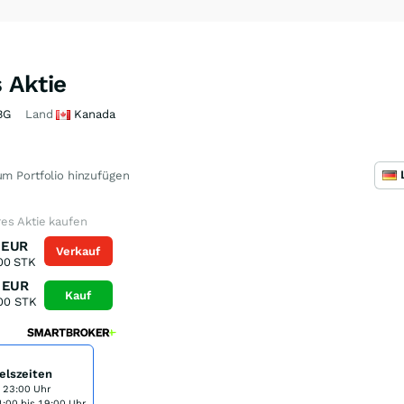
 Aktie
BG
Land
Kanada
m Portfolio hinzufügen
es Aktie kaufen
EUR
Verkauf
00
STK
EUR
Kauf
00
STK
elszeiten
s 23:00 Uhr
:00 bis 19:00 Uhr