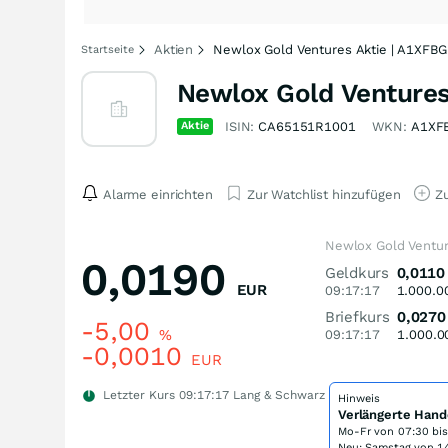
Aktien
Newlox Gold Ventures Aktie | A1XFBG
Startseite
Newlox Gold Ventures
Aktie
ISIN:
CA65151R1001
WKN:
A1XF
Alarme einrichten
Zur Watchlist hinzufügen
Zu
Newlox Gold Ventur
0,0190
Geldkurs
0,0110
EUR
09:17:17
1.000.0
Briefkurs
0,0270
-5,00
%
09:17:17
1.000.0
-0,0010
EUR
Letzter Kurs
09:17:17
Lang & Schwarz
Hinweis
Verlängerte Hand
Mo-Fr von
07:30 bi
Neu: Samstag von 14