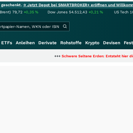
ie geschenkt.
→ Jetzt Depot bei SMARTBROKER+ eröffnen und Willkom
(Brent)
79,72
+0,35
%
Dow Jones
54.512,43
+0,21
%
US Tech 1
ETFs
Anleihen
Derivate
Rohstoffe
Krypto
Devisen
Fest
+++
Schwere Seltene Erden: Entsteht hier die nächste Mi