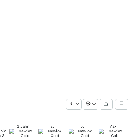
1 Jahr
3J
5J
Max