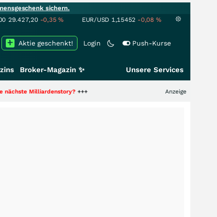
mensgeschenk sichern.
00
29.427,20
-0,35
%
EUR/USD
1,15452
-0,08
%
Aktie geschenkt!
Login
Push-Kurse
zins
Broker-Magazin ✨
Unsere Services
lliardenstory?
+++
Anzeige