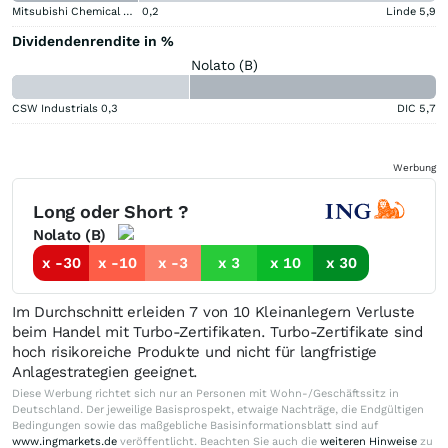
Mitsubishi Chemical Group Corporation
0,2
Linde
5,9
Dividendenrendite in %
Nolato (B)
CSW Industrials
0,3
DIC
5,7
Werbung
Long oder Short ?
Nolato (B)
x -30
x -10
x -3
x 3
x 10
x 30
Im Durchschnitt erleiden 7 von 10 Kleinanlegern Verluste
beim Handel mit Turbo-Zertifikaten. Turbo-Zertifikate sind
hoch risikoreiche Produkte und nicht für langfristige
Anlagestrategien geeignet.
Diese Werbung richtet sich nur an Personen mit Wohn-/Geschäftssitz in
Deutschland. Der jeweilige Basisprospekt, etwaige Nachträge, die Endgültigen
Bedingungen sowie das maßgebliche Basisinformationsblatt sind auf
www.ingmarkets.de
veröffentlicht. Beachten Sie auch die
weiteren Hinweise
zu