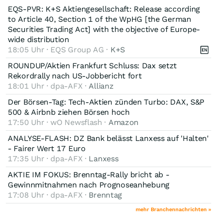
EQS-PVR: K+S Aktiengesellschaft: Release according
to Article 40, Section 1 of the WpHG [the German
Securities Trading Act] with the objective of Europe-
wide distribution
18:05 Uhr · EQS Group AG ·
K+S
ROUNDUP/Aktien Frankfurt Schluss: Dax setzt
Rekordrally nach US-Jobbericht fort
18:01 Uhr · dpa-AFX ·
Allianz
Der Börsen-Tag: Tech-Aktien zünden Turbo: DAX, S&P
500 & Airbnb ziehen Börsen hoch
17:50 Uhr · wO Newsflash ·
Amazon
ANALYSE-FLASH: DZ Bank belässt Lanxess auf 'Halten'
- Fairer Wert 17 Euro
17:35 Uhr · dpa-AFX ·
Lanxess
AKTIE IM FOKUS: Brenntag-Rally bricht ab -
Gewinnmitnahmen nach Prognoseanhebung
17:08 Uhr · dpa-AFX ·
Brenntag
mehr Branchennachrichten »