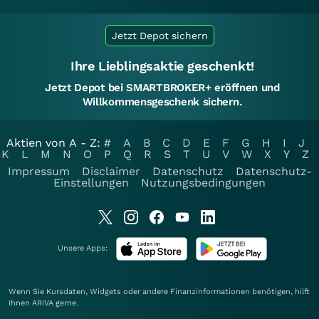
Jetzt Depot sichern
Ihre Lieblingsaktie geschenkt!
Jetzt Depot bei SMARTBROKER+ eröffnen und
Willkommensgeschenk sichern.
Aktien von A - Z:
#
A
B
C
D
E
F
G
H
I
J
K
L
M
N
O
P
Q
R
S
T
U
V
W
X
Y
Z
Impressum
Disclaimer
Datenschutz
Datenschutz-
Einstellungen
Nutzungsbedingungen
Unsere Apps:
Wenn Sie Kursdaten, Widgets oder andere Finanzinformationen benötigen, hilft
Ihnen
ARIVA
gerne.