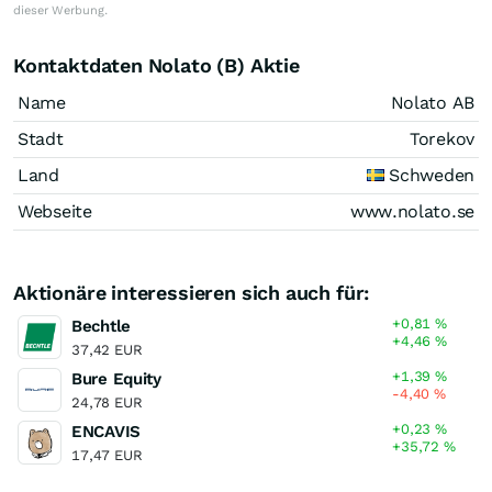
dieser Werbung.
Kontaktdaten Nolato (B) Aktie
Name
Nolato AB
Stadt
Torekov
Land
Schweden
Webseite
www.nolato.se
Aktionäre interessieren sich auch für:
+0,81
%
Bechtle
+4,46
%
37,42 EUR
+1,39
%
Bure Equity
-4,40
%
24,78 EUR
+0,23
%
ENCAVIS
+35,72
%
17,47 EUR