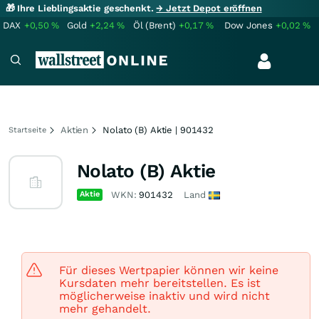
🎁 Ihre Lieblingsaktie geschenkt.
→ Jetzt Depot eröffnen
DAX
+0,50
%
Gold
+2,24
%
Öl (Brent)
+0,17
%
Dow Jones
+0,02
%
Aktien
Nolato (B) Aktie | 901432
Startseite
Nolato (B) Aktie
Aktie
WKN:
901432
Land
Für dieses Wertpapier können wir keine
Kursdaten mehr bereitstellen. Es ist
möglicherweise inaktiv und wird nicht
mehr gehandelt.