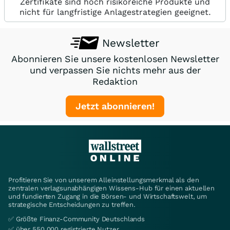
Zertifikate sind hoch risikoreiche Produkte und
nicht für langfristige Anlagestrategien geeignet.
Newsletter
Abonnieren Sie unsere kostenlosen Newsletter
und verpassen Sie nichts mehr aus der
Redaktion
Jetzt abonnieren!
Profitieren Sie von unserem Alleinstellungsmerkmal als den
zentralen verlagsunabhängigen Wissens-Hub für einen aktuellen
und fundierten Zugang in die Börsen- und Wirtschaftswelt, um
strategische Entscheidungen zu treffen.
✅ Größte Finanz-Community Deutschlands
✅ über 550.000 registrierte Nutzer