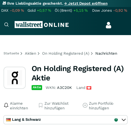
🎁 Ihre Lieblingsaktie geschenkt.
→ Jetzt Depot eröffnen
DAX
-0,09
%
Gold
+0,57
%
Öl (Brent)
+5,15
%
Dow Jones
-0,92
%
Aktien
On Holding Registered (A)
Nachrichten
Startseite
On Holding Registered (A)
Aktie
Aktie
WKN:
A3C20K
Land
Alarme
Zur Watchlist
Zum Portfolio
einrichten
hinzufügen
hinzufügen
Lang & Schwarz