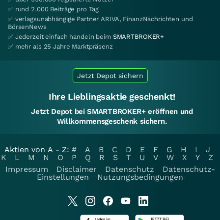
✅ rund 2.000 Beiträge pro Tag
✅ verlagsunabhängige Partner ARIVA, FinanzNachrichten und
BörsenNews
✅ Jederzeit einfach handeln beim
SMARTBROKER+
✅ mehr als 25 Jahre Marktpräsenz
Jetzt Depot sichern
Ihre Lieblingsaktie geschenkt!
Jetzt Depot bei SMARTBROKER+ eröffnen und
Willkommensgeschenk sichern.
Aktien von A - Z:
#
A
B
C
D
E
F
G
H
I
J
K
L
M
N
O
P
Q
R
S
T
U
V
W
X
Y
Z
Impressum
Disclaimer
Datenschutz
Datenschutz-
Einstellungen
Nutzungsbedingungen