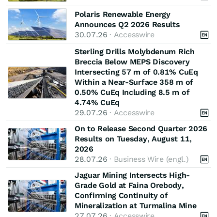
Polaris Renewable Energy
Announces Q2 2026 Results
30.07.26
· Accesswire
Sterling Drills Molybdenum Rich
Breccia Below MEPS Discovery
Intersecting 57 m of 0.81% CuEq
Within a Near-Surface 358 m of
0.50% CuEq Including 8.5 m of
4.74% CuEq
29.07.26
· Accesswire
On to Release Second Quarter 2026
Results on Tuesday, August 11,
2026
28.07.26
· Business Wire (engl.)
Jaguar Mining Intersects High-
Grade Gold at Faina Orebody,
Confirming Continuity of
Mineralization at Turmalina Mine
27.07.26
· Accesswire