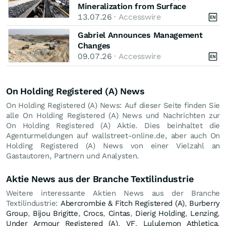
Mineralization from Surface
13.07.26
· Accesswire
Gabriel Announces Management
Changes
09.07.26
· Accesswire
On Holding Registered (A) News
On Holding Registered (A) News: Auf dieser Seite finden Sie
alle On Holding Registered (A) News und Nachrichten zur
On Holding Registered (A) Aktie. Dies beinhaltet die
Agenturmeldungen auf wallstreet-online.de, aber auch On
Holding Registered (A) News von einer Vielzahl an
Gastautoren, Partnern und Analysten.
Aktie News aus der Branche Textilindustrie
Weitere interessante Aktien News aus der Branche
Textilindustrie:
Abercrombie & Fitch Registered (A)
,
Burberry
Group
,
Bijou Brigitte
,
Crocs
,
Cintas
,
Dierig Holding
,
Lenzing
,
Under Armour Registered (A)
,
VF
,
Lululemon Athletica
,