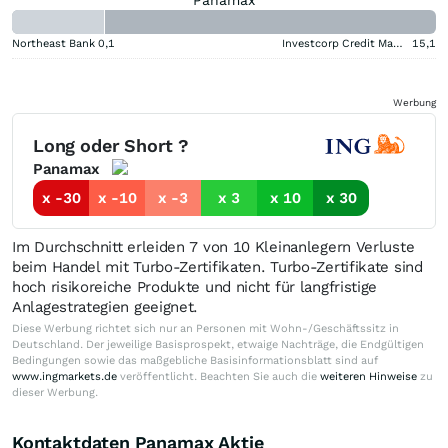
Northeast Bank
0,1
Investcorp Credit Management BDC
15,1
Werbung
Long oder Short ?
Panamax
x -30
x -10
x -3
x 3
x 10
x 30
Im Durchschnitt erleiden 7 von 10 Kleinanlegern Verluste
beim Handel mit Turbo-Zertifikaten. Turbo-Zertifikate sind
hoch risikoreiche Produkte und nicht für langfristige
Anlagestrategien geeignet.
Diese Werbung richtet sich nur an Personen mit Wohn-/Geschäftssitz in
Deutschland. Der jeweilige Basisprospekt, etwaige Nachträge, die Endgültigen
Bedingungen sowie das maßgebliche Basisinformationsblatt sind auf
www.ingmarkets.de
veröffentlicht. Beachten Sie auch die
weiteren Hinweise
zu
dieser Werbung.
Kontaktdaten Panamax Aktie