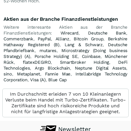
52-Wochen Hoch.
Aktien aus der Branche Finanzdienstleistungen
Weitere interesante Aktien aus der Branche
Finanzdienstleistungen:
Wirecard
,
Deutsche Bank
,
Commerzbank
,
PayPal
,
Allianz
,
Bitcoin Group
,
Berkshire
Hathaway Registered (B)
,
Lang & Schwarz
,
Deutsche
Pfandbriefbank
,
mutares
,
Microstrategy (Doing business
Strategy) (A)
,
Porsche Holding SE
,
Coinbase
,
Münchener
Rück
,
flatexDEGIRO
,
Smartbroker Holding
,
DeFi
Technologies
,
Argo Blockchain
,
Neptune Digital Assets
,
sino
,
Metaplanet
,
Fannie Mae
,
Intellabridge Technology
Corporation
,
Visa (A)
,
Blue Cap
Im Durchschnitt erleiden 7 von 10 Kleinanlegern
Verluste beim Handel mit Turbo-Zertifikaten. Turbo-
Zertifikate sind hoch risikoreiche Produkte und
nicht für langfristige Anlagestrategien geeignet.
Newsletter