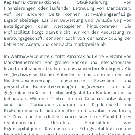
Kapitalmarkttransaktionen, Strukturierung von
Finanzierungen oder laufender Betreuung von Mandanten.
Auf der anderen Seite können schwankungsanfällige
Ergebnisbeiträge aus der Bewertung und Veräußerung von
Beteiligungen oder Wertpapieren hinzukommen. Die
Profitabilität hängt damit nicht nur von der Auslastung im
Beratungsgeschäft, sondern auch von der Entwicklung der
betreuten Assets und der Kapitalmarktpreise ab.
Im Wettbewerbsumfeld trifft Panamax auf eine Vielzahl von
Marktteilnehmern, von großen Banken und internationalen
Investmenthäusern bis hin zu spezialisierten Boutiquen. Als
vergleichsweise kleiner Anbieter ist das Unternehmen auf
Nischenpositionierung, spezifische Expertise und
persönliche Kundenbeziehungen angewiesen, um sich
gegenüber größeren, breiter aufgestellten Konkurrenten zu
behaupten. Wichtige Treiber für die Geschäftsentwicklung
sind das Transaktionsvolumen am Kapitalmarkt, die
Risikobereitschaft institutioneller und privater Investoren,
die Zins- und Liquiditätssituation sowie die Stabilität des
regulatorischen Umfelds. Kennzahlen wie
Eigenkapitalquote, Kostenstruktur, Ertragsvolatilität und die
Entwicklung des verwalteten oder investierten Vermögens