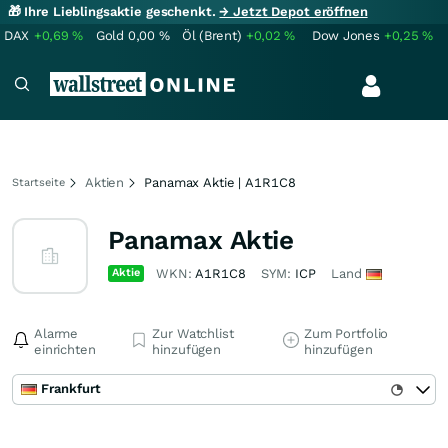
🎁 Ihre Lieblingsaktie geschenkt.
→ Jetzt Depot eröffnen
DAX
+0,69
%
Gold
0,00
%
Öl (Brent)
+0,02
%
Dow Jones
+0,25
%
Aktien
Panamax Aktie | A1R1C8
Startseite
Panamax Aktie
Aktie
WKN:
A1R1C8
SYM:
ICP
Land
Alarme
Zur Watchlist
Zum Portfolio
einrichten
hinzufügen
hinzufügen
Frankfurt