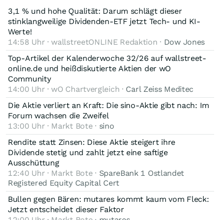
3,1 % und hohe Qualität: Darum schlägt dieser
stinklangweilige Dividenden-ETF jetzt Tech- und KI-
Werte!
14:58 Uhr · wallstreetONLINE Redaktion ·
Dow Jones
Top-Artikel der Kalenderwoche 32/26 auf wallstreet-
online.de und heißdiskutierte Aktien der wO
Community
14:00 Uhr · wO Chartvergleich ·
Carl Zeiss Meditec
Die Aktie verliert an Kraft: Die sino-Aktie gibt nach: Im
Forum wachsen die Zweifel
13:00 Uhr · Markt Bote ·
sino
Rendite statt Zinsen: Diese Aktie steigert ihre
Dividende stetig und zahlt jetzt eine saftige
Ausschüttung
12:40 Uhr · Markt Bote ·
SpareBank 1 Ostlandet
Registered Equity Capital Cert
Bullen gegen Bären: mutares kommt kaum vom Fleck:
Jetzt entscheidet dieser Faktor
12:00 Uhr · Markt Bote ·
mutares