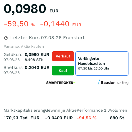
0,0980
EUR
-59,50
-0,1440
%
EUR
Letzter Kurs
07.08.26
Frankfurt
Panamax Aktie kaufen
Geldkurs
0,0980
EUR
Verkauf
Verlängerte
07.08.26
8.408
STK
Handelszeiten
Briefkurs
0,2040
EUR
07:30 bis 23:00 Uhr
Kauf
07.08.26
Marktkapitalisierung
Gewinn je Aktie
Performance 1 J
Volumen (h
170,23 Tsd.
EUR
-0,0400
EUR
-94,56
%
880
St.