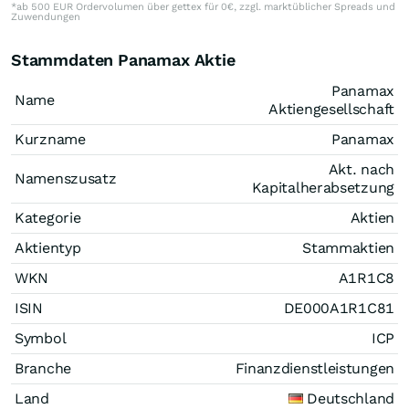
*ab 500 EUR Ordervolumen über gettex für 0€, zzgl. marktüblicher Spreads und
Zuwendungen
Stammdaten Panamax Aktie
Panamax
Name
Aktiengesellschaft
Kurzname
Panamax
Akt. nach
Namenszusatz
Kapitalherabsetzung
Kategorie
Aktien
Aktientyp
Stammaktien
WKN
A1R1C8
ISIN
DE000A1R1C81
Symbol
ICP
Branche
Finanzdienstleistungen
Land
Deutschland