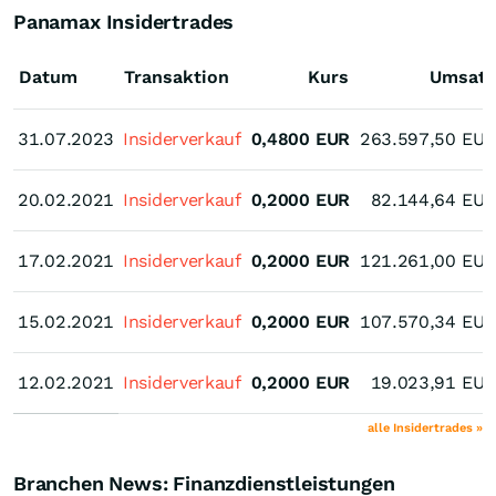
Panamax Insidertrades
Datum
Transaktion
Kurs
Umsatz
31.07.2023
31.07.2023
Insiderverkauf
0,4800
EUR
263.597,50
EUR
20.02.2021
20.02.2021
Insiderverkauf
0,2000
EUR
82.144,64
EUR
17.02.2021
17.02.2021
Insiderverkauf
0,2000
EUR
121.261,00
EUR
15.02.2021
15.02.2021
Insiderverkauf
0,2000
EUR
107.570,34
EUR
12.02.2021
12.02.2021
Insiderverkauf
0,2000
EUR
19.023,91
EUR
alle Insidertrades »
Branchen News: Finanzdienstleistungen