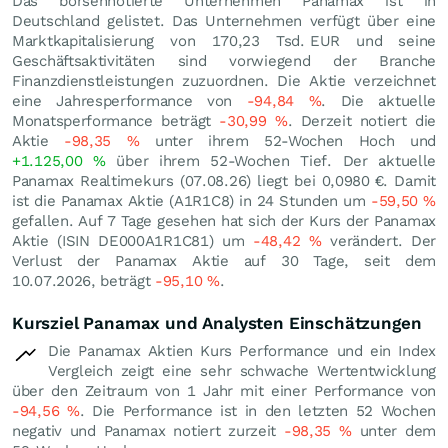
Das börsennotierte Unternehmen Panamax ist in
Deutschland gelistet. Das Unternehmen verfügt über eine
Marktkapitalisierung von 170,23 Tsd.
EUR
und seine
Geschäftsaktivitäten sind vorwiegend der Branche
Finanzdienstleistungen zuzuordnen. Die Aktie verzeichnet
eine Jahresperformance von
-94,84
%
. Die aktuelle
Monatsperformance beträgt
-30,99
%
. Derzeit notiert die
Aktie
-98,35
%
unter ihrem 52-Wochen Hoch und
+1.125,00
%
über ihrem 52-Wochen Tief. Der aktuelle
Panamax Realtimekurs (
07.08.26
) liegt bei 0,0980
€
. Damit
ist die Panamax Aktie (A1R1C8) in 24 Stunden um
-59,50
%
gefallen. Auf 7 Tage gesehen hat sich der Kurs der Panamax
Aktie (ISIN DE000A1R1C81) um
-48,42
%
verändert. Der
Verlust der Panamax Aktie auf 30 Tage, seit dem
10.07.2026, beträgt
-95,10
%
.
Kursziel Panamax und Analysten Einschätzungen
Die Panamax Aktien Kurs Performance und ein Index
Vergleich zeigt eine sehr schwache Wertentwicklung
über den Zeitraum von 1 Jahr mit einer Performance von
-94,56
%
. Die Performance ist in den letzten 52 Wochen
negativ und Panamax notiert zurzeit
-98,35
%
unter dem