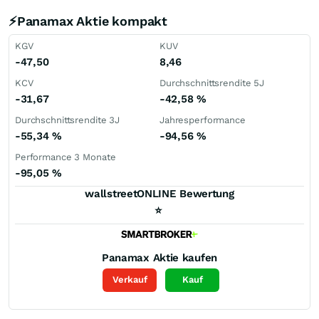
⚡Panamax Aktie kompakt
KGV
KUV
-47,50
8,46
KCV
Durchschnittsrendite 5J
-31,67
-42,58
%
Durchschnittsrendite 3J
Jahresperformance
-55,34
%
-94,56
%
Performance 3 Monate
-95,05
%
wallstreetONLINE Bewertung
⭐
Panamax
Aktie kaufen
Verkauf
Kauf