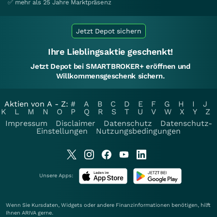
✅ mehr als 25 Jahre Marktpräsenz
Jetzt Depot sichern
Ihre Lieblingsaktie geschenkt!
Jetzt Depot bei SMARTBROKER+ eröffnen und
Willkommensgeschenk sichern.
Aktien von A - Z:
#
A
B
C
D
E
F
G
H
I
J
K
L
M
N
O
P
Q
R
S
T
U
V
W
X
Y
Z
Impressum
Disclaimer
Datenschutz
Datenschutz-
Einstellungen
Nutzungsbedingungen
Unsere Apps:
Wenn Sie Kursdaten, Widgets oder andere Finanzinformationen benötigen, hilft
Ihnen
ARIVA
gerne.