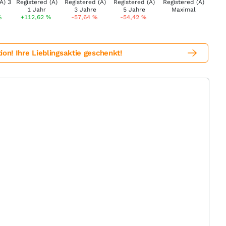
%
+112,62
%
-57,64
%
-54,42
%
! Ihre Lieblingsaktie geschenkt!