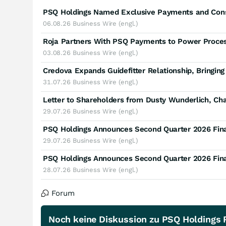
06.08.26
Business Wire (engl.)
Roja Partners With PSQ Payments to Power Proces
03.08.26
Business Wire (engl.)
31.07.26
Business Wire (engl.)
Letter to Shareholders from Dusty Wunderlich, Ch
29.07.26
Business Wire (engl.)
PSQ Holdings Announces Second Quarter 2026 Fina
29.07.26
Business Wire (engl.)
PSQ Holdings Announces Second Quarter 2026 Fina
28.07.26
Business Wire (engl.)
Forum
Noch keine Diskussion zu PSQ Holdings R