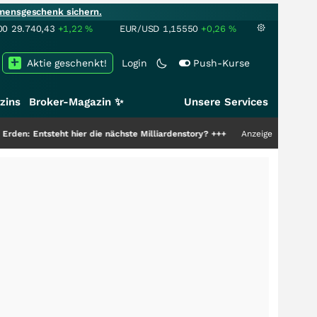
mensgeschenk sichern.
00
29.740,43
+1,22
%
EUR/USD
1,15550
+0,26
%
Aktie geschenkt!
Login
Push-Kurse
zins
Broker-Magazin ✨
Unsere Services
eht hier die nächste Milliardenstory?
+++
Anzeige