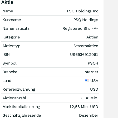
Aktie
Name
PSQ Holdings Inc
Kurzname
PSQ Holdings
Namenszusatz
Registered Shs -A-
Kategorie
Aktien
Aktientyp
Stammaktien
ISIN
US6936912061
Symbol
PSQH
Branche
Internet
Land
USA
Referenzwährung
USD
Aktienanzahl
3,36 Mio.
Marktkapitalisierung
12,58 Mio.
USD
Geschäftsjahresende
Dezember