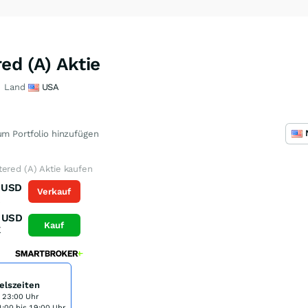
ed (A) Aktie
Land
USA
m Portfolio hinzufügen
ered (A) Aktie kaufen
USD
Verkauf
K
USD
Kauf
K
elszeiten
s 23:00 Uhr
:00 bis 19:00 Uhr