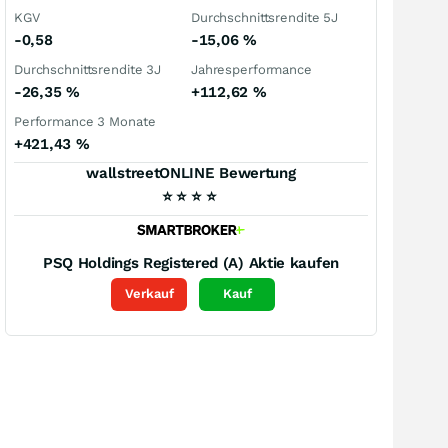
KGV
Durchschnittsrendite 5J
-0,58
-15,06
%
Durchschnittsrendite 3J
Jahresperformance
-26,35
%
+112,62
%
Performance 3 Monate
+421,43
%
wallstreetONLINE Bewertung
⭐
⭐
⭐
⭐
PSQ Holdings Registered (A)
Aktie kaufen
Verkauf
Kauf