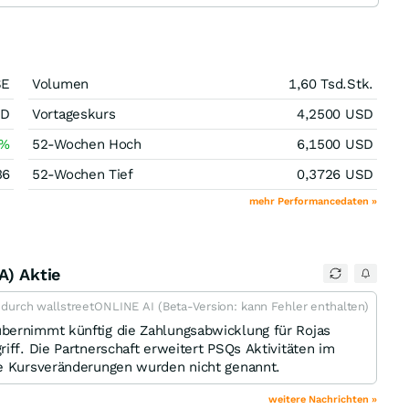
SE
Volumen
1,60 Tsd.
Stk.
SD
Vortageskurs
4,2500
USD
%
52-Wochen Hoch
6,1500
USD
36
52-Wochen Tief
0,3726
USD
mehr Performancedaten »
A) Aktie
t durch wallstreetONLINE AI (Beta-Version: kann Fehler enthalten)
bernimmt künftig die Zahlungsabwicklung für Ro­jas
iff. Die Partnerschaft erweitert PSQs Aktivitäten im
le Kursveränderungen wurden nicht genannt.
weitere Nachrichten »