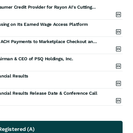
PSQ Holdings Named Exclusive Payments and Consumer Credit Provider for Rayon AI's Cutting-Edge Second-Amendment Enablement Platform
sing on Its Earned Wage Access Platform
Credova Expands Guidefitter Relationship, Bringing ACH Payments to Marketplace Checkout and the Guidefitter Wallet
airman & CEO of PSQ Holdings, Inc.
ncial Results
ncial Results Release Date & Conference Call
egistered (A)