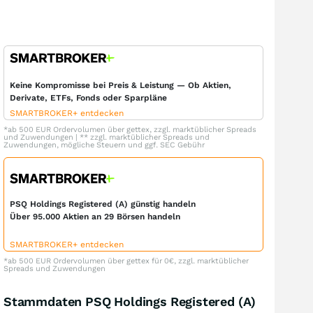
Keine Kompromisse bei Preis & Leistung — Ob Aktien,
Derivate, ETFs, Fonds oder Sparpläne
SMARTBROKER+ entdecken
*ab 500 EUR Ordervolumen über gettex, zzgl. marktüblicher Spreads
und Zuwendungen | ** zzgl. marktüblicher Spreads und
Zuwendungen, mögliche Steuern und ggf. SEC Gebühr
PSQ Holdings Registered (A) günstig handeln
Über 95.000 Aktien an 29 Börsen handeln
SMARTBROKER+ entdecken
*ab 500 EUR Ordervolumen über gettex für 0€, zzgl. marktüblicher
Spreads und Zuwendungen
Stammdaten PSQ Holdings Registered (A)