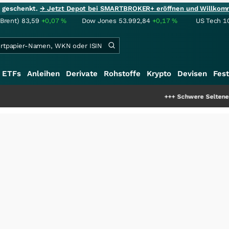
ie geschenkt.
→ Jetzt Depot bei SMARTBROKER+ eröffnen und Willkom
(Brent)
83,59
+0,07
%
Dow Jones
53.992,84
+0,17
%
US Tech 1
ETFs
Anleihen
Derivate
Rohstoffe
Krypto
Devisen
Fest
+++
Schwere Seltene Erden: Entst