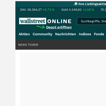
🎁 Ihre Lieblingsakt
DAX
26.364,37
+0,73
%
Gold
4.348,92
+2,56
%
Öl 
Depot eröffnen
Aktien
Community
Nachrichten
Indizes
Fonds
NEWS TICKER