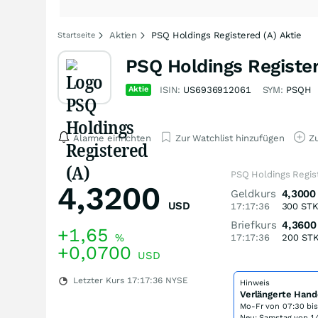
Aktien
PSQ Holdings Registered (A) Aktie
Startseite
PSQ Holdings Register
Aktie
ISIN:
US6936912061
SYM:
PSQH
Alarme einrichten
Zur Watchlist hinzufügen
Zu
PSQ Holdings Regist
4,3200
Geldkurs
4,3000
USD
17:17:36
300
ST
Briefkurs
4,3600
+1,65
%
17:17:36
200
ST
+0,0700
USD
Letzter Kurs
17:17:36
NYSE
Hinweis
Verlängerte Hand
Mo-Fr von
07:30 bi
Neu: Samstag von 14