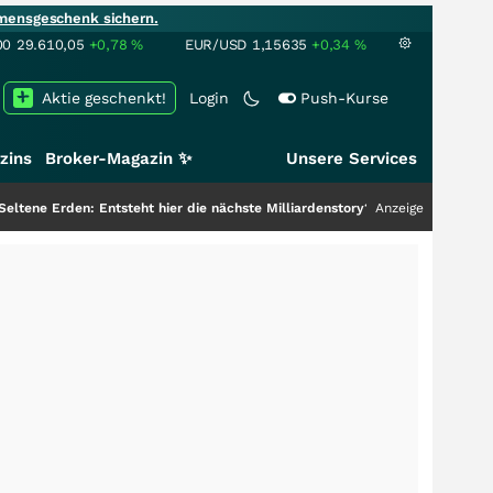
mensgeschenk sichern.
00
29.610,05
+0,78
%
EUR/USD
1,15635
+0,34
%
Aktie geschenkt!
Login
Push-Kurse
zins
Broker-Magazin ✨
Unsere Services
: Entsteht hier die nächste Milliardenstory?
+++
Anzeige