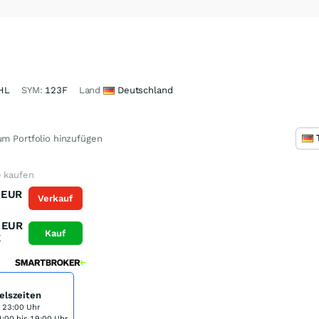
HL
SYM:
123F
Land
Deutschland
m Portfolio hinzufügen
e kaufen
EUR
Verkauf
K
EUR
Kauf
K
elszeiten
s 23:00 Uhr
:00 bis 19:00 Uhr