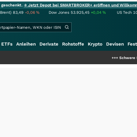
ie geschenkt.
→ Jetzt Depot bei SMARTBROKER+ eröffnen und Willkom
(Brent)
83,49
-0,06
%
Dow Jones
53.925,45
+0,04
%
US Tech 1
ETFs
Anleihen
Derivate
Rohstoffe
Krypto
Devisen
Fest
+++
Schwere Seltene Erden