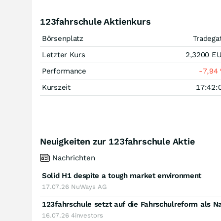
123fahrschule Aktienkurs
Börsenplatz
Tradega
Letzter Kurs
2,3200
E
Performance
-7,94
Kurszeit
17:42:
Neuigkeiten zur 123fahrschule Aktie
Nachrichten
Solid H1 despite a tough market environment
17.07.26
NuWays AG
123fahrschule setzt auf die Fahrschulreform als 
16.07.26
4investors