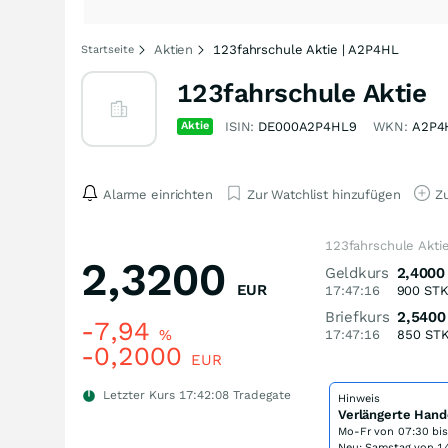
Aktien
123fahrschule Aktie | A2P4HL
Startseite
123fahrschule Aktie
Aktie
ISIN:
DE000A2P4HL9
WKN:
A2P4
Alarme einrichten
Zur Watchlist hinzufügen
Zu
123fahrschule Akti
2,3200
Geldkurs
2,4000
EUR
17:47:16
900
ST
Briefkurs
2,5400
-7,94
%
17:47:16
850
ST
-0,2000
EUR
Letzter Kurs
17:42:08
Tradegate
Hinweis
Verlängerte Hand
Mo-Fr von
07:30 bi
Neu: Samstag von 14