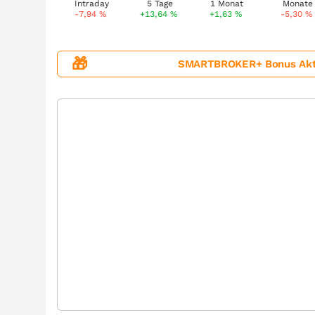
-7,94
%
+13,64
%
+1,63
%
-5,30
%
🎁
SMARTBROKER+ Bonus Aktion