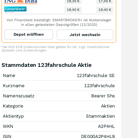
19,35 €
17,45 €
19,40 €
19,40 €
Von Finanztest bestätigt: SMARTBROKER+ ist Kostensieger
in allen getesteten Depotgrößen (12/2025)
Depot eröffnen
Jetzt wechseln
*ab 500 EUR Ordervolumen über gettex für 0€, zzgl. marktüblicher
Spreads und Zuwendungen
Stammdaten 123fahrschule Aktie
Name
123fahrschule SE
Kurzname
123fahrschule
Namenszusatz
Bearer Shs
Kategorie
Aktien
Aktientyp
Stammaktien
WKN
A2P4HL
ISIN
DE000A2P4HL9