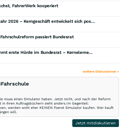
chst, FahrerWerk kooperiert
EQS-News: 123fahrschule SE: Solides erstes Halbjahr 2026 – Kerngeschäft entwickelt sich positiv; FahrerWerk expandiert mit erstem Kooperationspartner
- Fahrschulreform passiert Bundesrat
EQS-News: 123fahrschule SE: Fahrschulreform nimmt erste Hürde im Bundesrat – Kernelemente für 123fahrschule gesichert
weitere Diskussionen »
3Fahrschule
ule muss einen Simulator haben. Jetzt nicht, und nach der Reform
t in ihren Auftragsbüchern sieht anders.Im Gegenteil:
haben, werden wohl eher KEINEN Foerst Simulator kaufen. Wer kauft
ängen will.
Jetzt mitdiskutieren