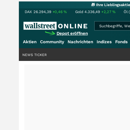
🎁 Ihre Lieblingsakt
DAX
26.294,39
+0,46
%
Gold
4.336,49
+2,27
%
Öl 
Depot eröffnen
Aktien
Community
Nachrichten
Indizes
Fonds
NEWS TICKER