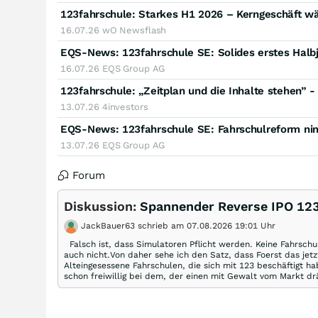
123fahrschule: Starkes H1 2026 – Kerngeschäft wä
16.07.26
wO Newsflash
16.07.26
EQS Group AG
123fahrschule: „Zeitplan und die Inhalte stehen” 
13.07.26
4investors
13.07.26
EQS Group AG
Forum
Diskussion:
Spannender Reverse IPO 12
JackBauer63 schrieb am 07.08.2026 19:01 Uhr
Falsch ist, dass Simulatoren Pflicht werden. Keine Fahrsch
auch nicht.Von daher sehe ich den Satz, dass Foerst das jetz
Alteingesessene Fahrschulen, die sich mit 123 beschäftigt 
schon freiwillig bei dem, der einen mit Gewalt vom Markt dr