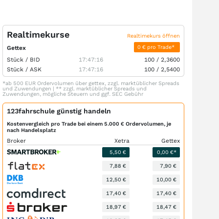
Realtimekurse
Realtimekurs öffnen
0 € pro Trade*
Gettex
Stück /
BID
17:47:16
100
/
2,3600
Stück /
ASK
17:47:16
100
/
2,5400
*ab 500 EUR Ordervolumen über gettex, zzgl. marktüblicher Spreads
und Zuwendungen | ** zzgl. marktüblicher Spreads und
Zuwendungen, mögliche Steuern und ggf. SEC Gebühr
123fahrschule günstig handeln
Kostenvergleich pro Trade bei einem 5.000 € Ordervolumen, je
nach Handelsplatz
Broker
Xetra
Gettex
5,50 €
0,00 €*
7,88 €
7,90 €
12,50 €
10,00 €
17,40 €
17,40 €
18,97 €
18,47 €