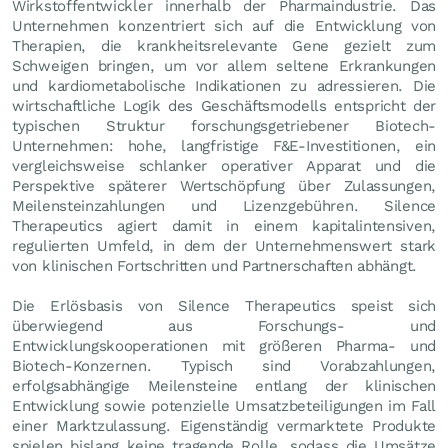
Wirkstoffentwickler innerhalb der Pharmaindustrie. Das
Unternehmen konzentriert sich auf die Entwicklung von
Therapien, die krankheitsrelevante Gene gezielt zum
Schweigen bringen, um vor allem seltene Erkrankungen
und kardiometabolische Indikationen zu adressieren. Die
wirtschaftliche Logik des Geschäftsmodells entspricht der
typischen Struktur forschungsgetriebener Biotech-
Unternehmen: hohe, langfristige F&E-Investitionen, ein
vergleichsweise schlanker operativer Apparat und die
Perspektive späterer Wertschöpfung über Zulassungen,
Meilensteinzahlungen und Lizenzgebühren. Silence
Therapeutics agiert damit in einem kapitalintensiven,
regulierten Umfeld, in dem der Unternehmenswert stark
von klinischen Fortschritten und Partnerschaften abhängt.
Die Erlösbasis von Silence Therapeutics speist sich
überwiegend aus Forschungs- und
Entwicklungskooperationen mit größeren Pharma- und
Biotech-Konzernen. Typisch sind Vorabzahlungen,
erfolgsabhängige Meilensteine entlang der klinischen
Entwicklung sowie potenzielle Umsatzbeteiligungen im Fall
einer Marktzulassung. Eigenständig vermarktete Produkte
spielen bislang keine tragende Rolle, sodass die Umsätze