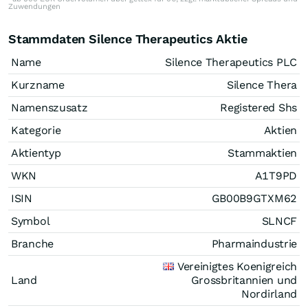
Zuwendungen
Stammdaten Silence Therapeutics Aktie
Name
Silence Therapeutics PLC
Kurzname
Silence Thera
Namenszusatz
Registered Shs
Kategorie
Aktien
Aktientyp
Stammaktien
WKN
A1T9PD
ISIN
GB00B9GTXM62
Symbol
SLNCF
Branche
Pharmaindustrie
Vereinigtes Koenigreich
Land
Grossbritannien und
Nordirland