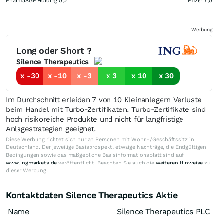
PharmaSGP Holding
0,2
Pfizer
7,0
Werbung
Long oder Short ?
Silence Therapeutics
x -30
x -10
x -3
x 3
x 10
x 30
Im Durchschnitt erleiden 7 von 10 Kleinanlegern Verluste
beim Handel mit Turbo-Zertifikaten. Turbo-Zertifikate sind
hoch risikoreiche Produkte und nicht für langfristige
Anlagestrategien geeignet.
Diese Werbung richtet sich nur an Personen mit Wohn-/Geschäftssitz in
Deutschland. Der jeweilige Basisprospekt, etwaige Nachträge, die Endgültigen
Bedingungen sowie das maßgebliche Basisinformationsblatt sind auf
www.ingmarkets.de
veröffentlicht. Beachten Sie auch die
weiteren Hinweise
zu
dieser Werbung.
Kontaktdaten Silence Therapeutics Aktie
Name
Silence Therapeutics PLC