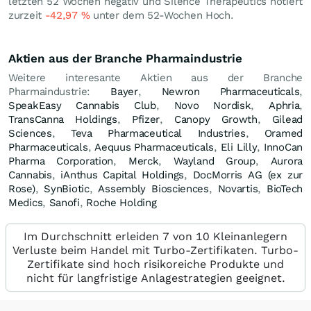
letzten 52 Wochen negativ und Silence Therapeutics notiert
zurzeit
-42,97
%
unter dem 52-Wochen Hoch.
Aktien aus der Branche Pharmaindustrie
Weitere interesante Aktien aus der Branche
Pharmaindustrie:
Bayer
,
Newron Pharmaceuticals
,
SpeakEasy Cannabis Club
,
Novo Nordisk
,
Aphria
,
TransCanna Holdings
,
Pfizer
,
Canopy Growth
,
Gilead
Sciences
,
Teva Pharmaceutical Industries
,
Oramed
Pharmaceuticals
,
Aequus Pharmaceuticals
,
Eli Lilly
,
InnoCan
Pharma Corporation
,
Merck
,
Wayland Group
,
Aurora
Cannabis
,
iAnthus Capital Holdings
,
DocMorris AG (ex zur
Rose)
,
SynBiotic
,
Assembly Biosciences
,
Novartis
,
BioTech
Medics
,
Sanofi
,
Roche Holding
Im Durchschnitt erleiden 7 von 10 Kleinanlegern
Verluste beim Handel mit Turbo-Zertifikaten. Turbo-
Zertifikate sind hoch risikoreiche Produkte und
nicht für langfristige Anlagestrategien geeignet.