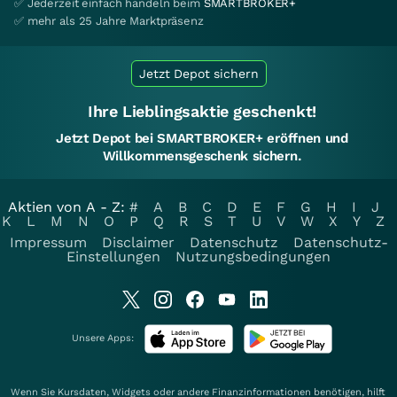
✅ Jederzeit einfach handeln beim
SMARTBROKER+
✅ mehr als 25 Jahre Marktpräsenz
Jetzt Depot sichern
Ihre Lieblingsaktie geschenkt!
Jetzt Depot bei SMARTBROKER+ eröffnen und
Willkommensgeschenk sichern.
Aktien von A - Z:
#
A
B
C
D
E
F
G
H
I
J
K
L
M
N
O
P
Q
R
S
T
U
V
W
X
Y
Z
Impressum
Disclaimer
Datenschutz
Datenschutz-
Einstellungen
Nutzungsbedingungen
Unsere Apps:
Wenn Sie Kursdaten, Widgets oder andere Finanzinformationen benötigen, hilft