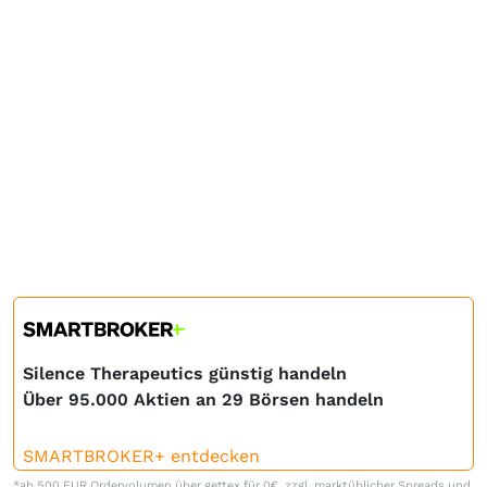
Silence Therapeutics günstig handeln
Über 95.000 Aktien an 29 Börsen handeln
SMARTBROKER+ entdecken
*ab 500 EUR Ordervolumen über gettex für 0€, zzgl. marktüblicher Spreads und