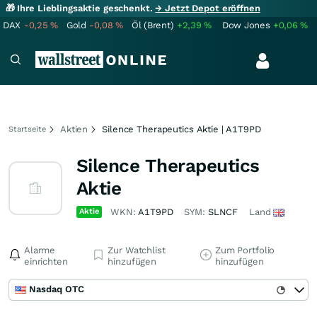
🎁 Ihre Lieblingsaktie geschenkt.
→ Jetzt Depot eröffnen
DAX
-0,25
%
Gold
-0,08
%
Öl (Brent)
+2,39
%
Dow Jones
+0,06
%
Aktien
Silence Therapeutics Aktie | A1T9PD
Startseite
Silence Therapeutics
Aktie
Aktie
WKN:
A1T9PD
SYM:
SLNCF
Land
Alarme
Zur Watchlist
Zum Portfolio
einrichten
hinzufügen
hinzufügen
Nasdaq OTC