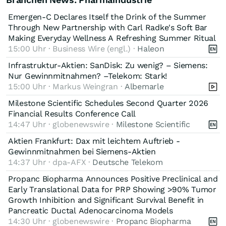
Emergen-C Declares Itself the Drink of the Summer
Through New Partnership with Carl Radke's Soft Bar
Making Everyday Wellness A Refreshing Summer Ritual
15:00 Uhr · Business Wire (engl.) ·
Haleon
Infrastruktur-Aktien: SanDisk: Zu wenig? – Siemens:
Nur Gewinnmitnahmen? –Telekom: Stark!
15:00 Uhr · Markus Weingran ·
Albemarle
Milestone Scientific Schedules Second Quarter 2026
Financial Results Conference Call
14:47 Uhr · globenewswire ·
Milestone Scientific
Aktien Frankfurt: Dax mit leichtem Auftrieb -
Gewinnmitnahmen bei Siemens-Aktien
14:37 Uhr · dpa-AFX ·
Deutsche Telekom
Propanc Biopharma Announces Positive Preclinical and
Early Translational Data for PRP Showing >90% Tumor
Growth Inhibition and Significant Survival Benefit in
Pancreatic Ductal Adenocarcinoma Models
14:30 Uhr · globenewswire ·
Propanc Biopharma