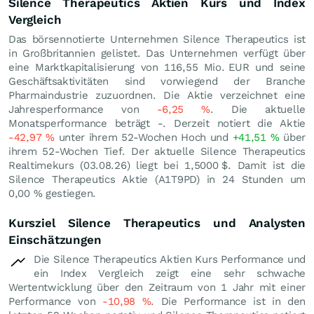
Silence Therapeutics Aktien Kurs und Index
Vergleich
Das börsennotierte Unternehmen Silence Therapeutics ist
in Großbritannien gelistet. Das Unternehmen verfügt über
eine Marktkapitalisierung von 116,55 Mio.
EUR
und seine
Geschäftsaktivitäten sind vorwiegend der Branche
Pharmaindustrie zuzuordnen. Die Aktie verzeichnet eine
Jahresperformance von
-6,25
%
. Die aktuelle
Monatsperformance beträgt -. Derzeit notiert die Aktie
-42,97
%
unter ihrem 52-Wochen Hoch und
+41,51
%
über
ihrem 52-Wochen Tief. Der aktuelle Silence Therapeutics
Realtimekurs (
03.08.26
) liegt bei 1,5000
$
. Damit ist die
Silence Therapeutics Aktie (A1T9PD) in 24 Stunden um
0,00
%
gestiegen.
Kursziel Silence Therapeutics und Analysten
Einschätzungen
Die Silence Therapeutics Aktien Kurs Performance und
ein Index Vergleich zeigt eine sehr schwache
Wertentwicklung über den Zeitraum von 1 Jahr mit einer
Performance von
-10,98
%
. Die Performance ist in den