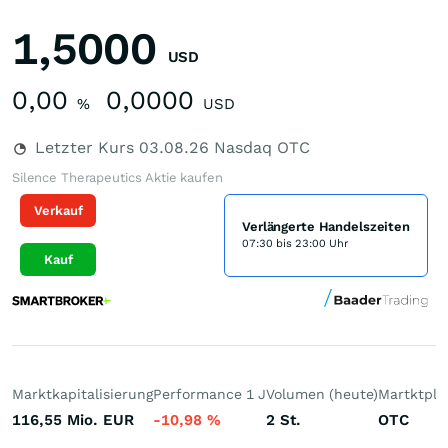
1,5000
USD
0,00
0,0000
%
USD
Letzter Kurs
03.08.26
Nasdaq OTC
Silence Therapeutics Aktie kaufen
Verkauf
Verlängerte Handelszeiten
07:30 bis 23:00 Uhr
Kauf
Marktkapitalisierung
Performance 1 J
Volumen (heute)
Martktpla
116,55 Mio.
EUR
-10,98
%
2
St.
OTC