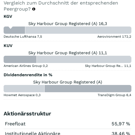
Vergleich zum Durchschnitt der entsprechenden
Peergroup?
KGV
Sky Harbour Group Registered (A) 16,3
Deutsche Lufthansa
7,5
Aerovironment
172,2
KUV
Sky Harbour Group Registered (A) 11,1
American Airlines Group
0,2
Sky Harbour Group Registered (A)
11,1
Dividendenrendite in %
Sky Harbour Group Registered (A)
Howmet Aerospace
0,3
TransDigm Group
6,4
Aktionärsstruktur
Freefloat
55,97 %
Institutionelle Aktionäre
38,46 %