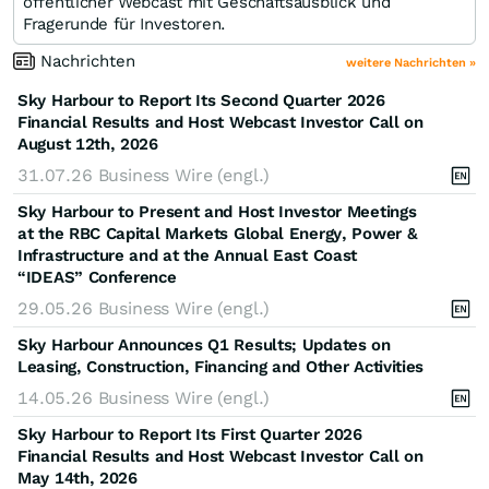
öffentlicher Webcast mit Geschäftsausblick und
Fragerunde für Investoren.
Nachrichten
weitere Nachrichten »
Sky Harbour to Report Its Second Quarter 2026
Financial Results and Host Webcast Investor Call on
August 12th, 2026
31.07.26
Business Wire (engl.)
Sky Harbour to Present and Host Investor Meetings
at the RBC Capital Markets Global Energy, Power &
Infrastructure and at the Annual East Coast
“IDEAS” Conference
29.05.26
Business Wire (engl.)
Sky Harbour Announces Q1 Results; Updates on
Leasing, Construction, Financing and Other Activities
14.05.26
Business Wire (engl.)
Sky Harbour to Report Its First Quarter 2026
Financial Results and Host Webcast Investor Call on
May 14th, 2026