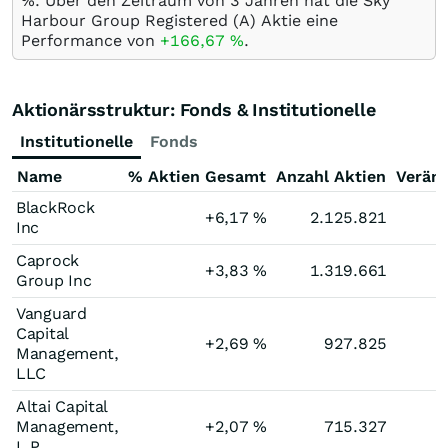
%
. Über den Zeitraum von 3 Jahren hat die Sky
Harbour Group Registered (A) Aktie eine
Performance von
+166,67
%
.
Aktionärsstruktur: Fonds & Institutionelle
Institutionelle
Fonds
Name
% Aktien Gesamt
Anzahl Aktien
Verän
BlackRock
+6,17
%
2.125.821
Inc
Caprock
+3,83
%
1.319.661
Group Inc
Vanguard
Capital
+2,69
%
927.825
Management,
LLC
Altai Capital
Management,
+2,07
%
715.327
L.P.