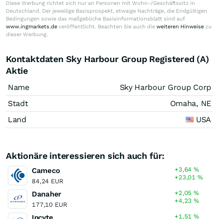
Diese Werbung richtet sich nur an Personen mit Wohn-/Geschäftssitz in
Deutschland. Der jeweilige Basisprospekt, etwaige Nachträge, die Endgültigen
Bedingungen sowie das maßgebliche Basisinformationsblatt sind auf
www.ingmarkets.de
veröffentlicht. Beachten Sie auch die
weiteren Hinweise
zu
dieser Werbung.
Kontaktdaten Sky Harbour Group Registered (A)
Aktie
Name
Sky Harbour Group Corp
Stadt
Omaha, NE
Land
USA
Aktionäre interessieren sich auch für:
+3,64
%
Cameco
+23,01
%
84,24 EUR
+2,05
%
Danaher
+4,23
%
177,10 EUR
+1,51
%
Incyte