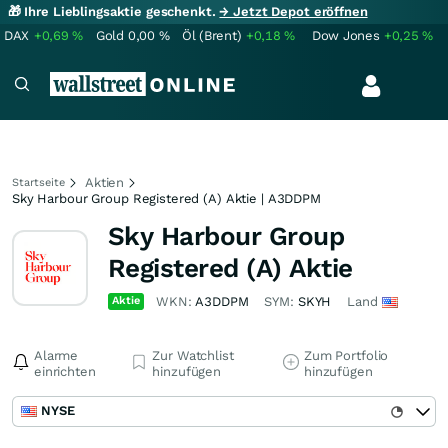
🎁 Ihre Lieblingsaktie geschenkt.
→ Jetzt Depot eröffnen
DAX
+0,69
%
Gold
0,00
%
Öl (Brent)
+0,18
%
Dow Jones
+0,25
%
Aktien
Startseite
Sky Harbour Group Registered (A) Aktie | A3DDPM
Sky Harbour Group
Registered (A) Aktie
Aktie
WKN:
A3DDPM
SYM:
SKYH
Land
Alarme
Zur Watchlist
Zum Portfolio
einrichten
hinzufügen
hinzufügen
NYSE