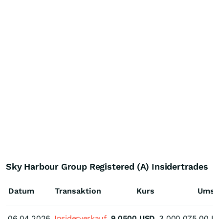
Sky Harbour Group Registered (A) Insidertrades
Datum
Transaktion
Kurs
Umsa
06.04.2026
06.04.2026
Insiderverkauf
9,0500
USD
3.000.075,00
U