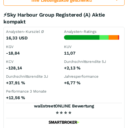
Ihre Lieblingsaktie geschenkt!
⚡Sky Harbour Group Registered (A) Aktie
kompakt
Analysten-Kursziel Ø
Analysten-Ratings
16,33
USD
KGV
KUV
-18,84
11,07
KCV
Durchschnittsrendite 5J
-128,14
+2,13
%
Durchschnittsrendite 3J
Jahresperformance
+37,91
%
+6,77
%
Performance 3 Monate
+12,56
%
wallstreetONLINE Bewertung
⭐
⭐
⭐
⭐