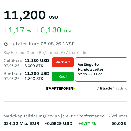
11,200
USD
+1,17
+0,130
%
USD
Letzter Kurs
08.08.26
NYSE
Sky Harbour Group Registered (A) Aktie kaufen
Geldkurs
11,180
USD
Verkauf
Verlängerte
07.08.26
3.000
STK
Handelszeiten
Briefkurs
11,200
USD
07:30 bis 23:00 Uhr
Kauf
07.08.26
1.800
STK
Marktkapitalisierung
Gewinn je Aktie
*
Performance 1 J
Volumen 
334,12 Mio.
EUR
-0,5829
USD
+6,77
%
50.038
S