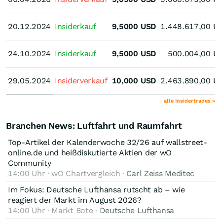
20.12.2024
20.12.2024
Insiderkauf
9,5000
USD
1.448.617,00
U
24.10.2024
24.10.2024
Insiderkauf
9,5000
USD
500.004,00
U
29.05.2024
29.05.2024
Insiderverkauf
10,000
USD
2.463.890,00
U
alle Insidertrades »
Branchen News: Luftfahrt und Raumfahrt
Top-Artikel der Kalenderwoche 32/26 auf wallstreet-
online.de und heißdiskutierte Aktien der wO
Community
14:00 Uhr · wO Chartvergleich ·
Carl Zeiss Meditec
Im Fokus: Deutsche Lufthansa rutscht ab – wie
reagiert der Markt im August 2026?
14:00 Uhr · Markt Bote ·
Deutsche Lufthansa