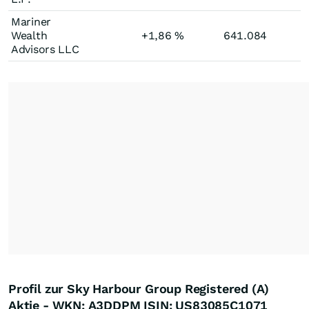
Mariner
Wealth
+1,86
%
641.084
Advisors LLC
Profil zur Sky Harbour Group Registered (A)
Aktie - WKN: A3DDPM ISIN: US83085C1071