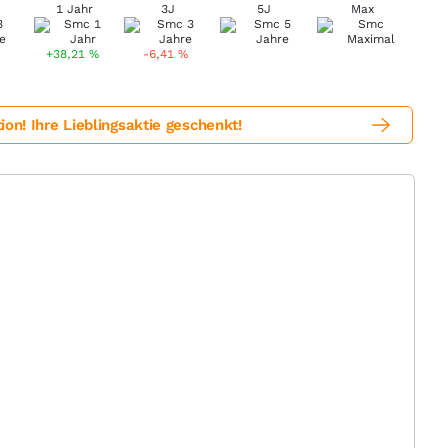
1 Jahr
3J
5J
Max
+38,21
%
-6,41
%
! Ihre Lieblingsaktie geschenkt!