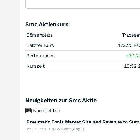
Smc Aktienkurs
Börsenplatz
Tradega
Letzter Kurs
422,20
E
Performance
+3,13
Kurszeit
19:52:
Neuigkeiten zur Smc Aktie
Nachrichten
25.03.26
PR Newswire (engl.)