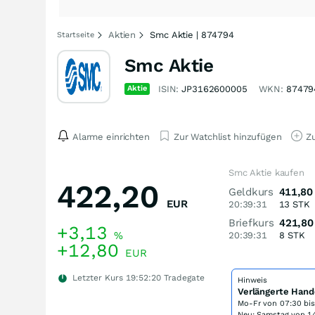
Aktien
Smc Aktie | 874794
Startseite
Smc Aktie
Aktie
ISIN:
JP3162600005
WKN:
87479
Alarme einrichten
Zur Watchlist hinzufügen
Zu
Smc Aktie kaufen
422,20
Geldkurs
411,80
EUR
20:39:31
13
STK
Briefkurs
421,80
+3,13
%
20:39:31
8
STK
+12,80
EUR
Letzter Kurs
19:52:20
Tradegate
Hinweis
Verlängerte Hand
Mo-Fr von
07:30 bi
Neu: Samstag von 14