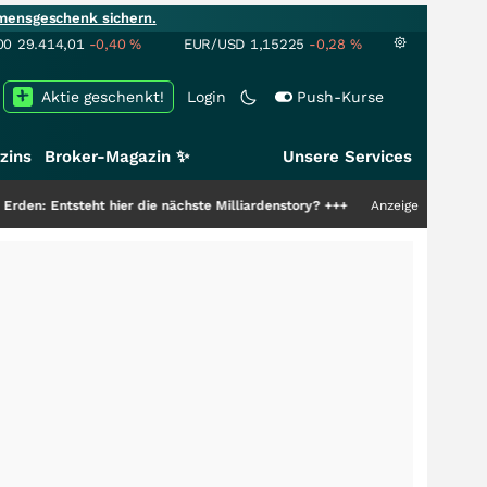
mensgeschenk sichern.
00
29.414,01
-0,40
%
EUR/USD
1,15225
-0,28
%
Aktie geschenkt!
Login
Push-Kurse
zins
Broker-Magazin ✨
Unsere Services
ht hier die nächste Milliardenstory?
+++
Anzeige