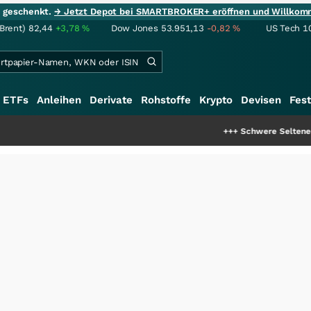
ie geschenkt.
→ Jetzt Depot bei SMARTBROKER+ eröffnen und Willkom
(Brent)
82,44
+3,78
%
Dow Jones
53.951,13
-0,82
%
US Tech 1
ETFs
Anleihen
Derivate
Rohstoffe
Krypto
Devisen
Fest
+++
Schwere Seltene Erden: Entste