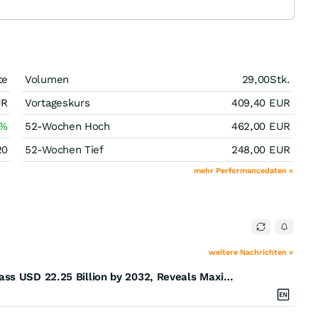
te
Volumen
29,00
Stk.
UR
Vortageskurs
409,40
EUR
%
52-Wochen Hoch
462,00
EUR
20
52-Wochen Tief
248,00
EUR
mehr Performancedaten »
weitere Nachrichten »
Pneumatic Tools Market Size and Revenue to Surpass USD 22.25 Billion by 2032, Reveals Maximize Market Research Analysis