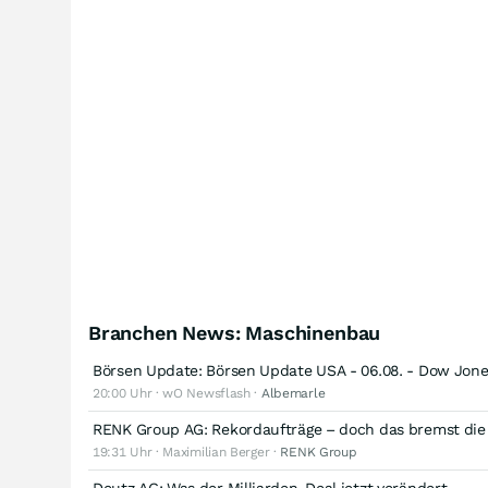
Branchen News: Maschinenbau
Börsen Update: Börsen Update USA - 06.08. - Dow Jon
20:00 Uhr · wO Newsflash ·
Albemarle
RENK Group AG: Rekordaufträge – doch das bremst die
19:31 Uhr · Maximilian Berger ·
RENK Group
Deutz AG: Was der Milliarden-Deal jetzt verändert