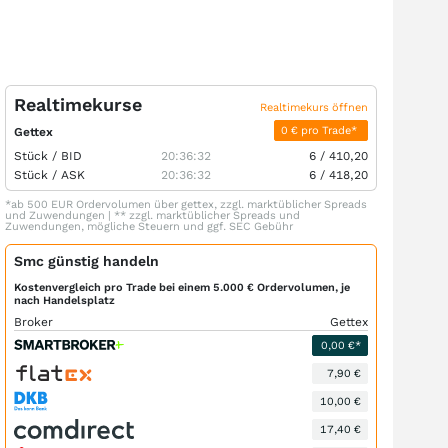
Realtimekurse
Realtimekurs öffnen
0 € pro Trade*
Gettex
Stück /
BID
20:36:32
6
/
410,20
Stück /
ASK
20:36:32
6
/
418,20
*ab 500 EUR Ordervolumen über gettex, zzgl. marktüblicher Spreads
und Zuwendungen | ** zzgl. marktüblicher Spreads und
Zuwendungen, mögliche Steuern und ggf. SEC Gebühr
Smc günstig handeln
Kostenvergleich pro Trade bei einem 5.000 € Ordervolumen, je
nach Handelsplatz
Broker
Gettex
0,00 €*
7,90 €
10,00 €
17,40 €