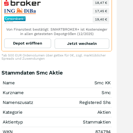
18,47 €
17,45 €
19,40 €
Von Finanztest bestätigt: SMARTBROKER+ ist Kostensieger
in allen getesteten Depotgrößen (12/2025)
Depot eröffnen
Jetzt wechseln
*ab 500 EUR Ordervolumen über gettex für 0€, zzgl. marktüblicher
Spreads und Zuwendungen
Stammdaten Smc Aktie
Name
Smc KK
Kurzname
Smc
Namenszusatz
Registered Shs
Kategorie
Aktien
Aktientyp
Stammaktien
WKN
874794