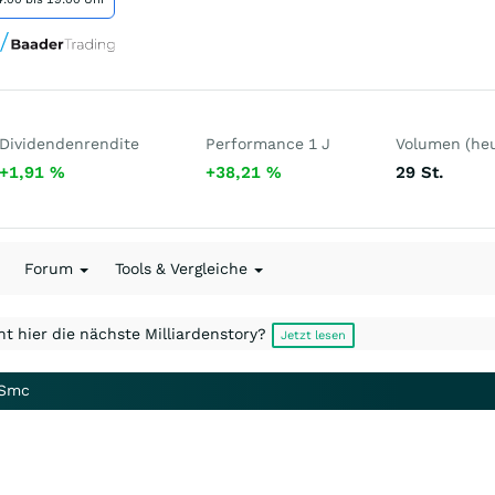
Dividendenrendite
Performance 1 J
Volumen (heu
+1,91
%
+38,21
%
29
St.
Forum
Tools & Vergleiche
t hier die nächste Milliardenstory?
Jetzt lesen
 Smc