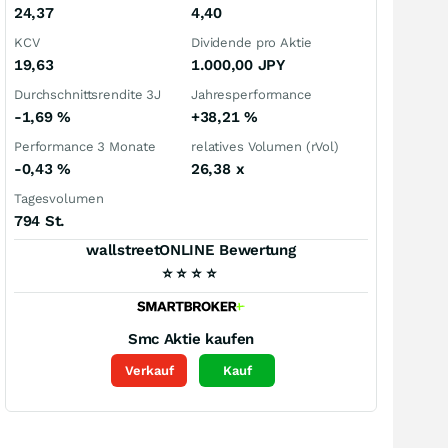
24,37
4,40
KCV
Dividende pro Aktie
19,63
1.000,00
JPY
Durchschnittsrendite 3J
Jahresperformance
-1,69
%
+38,21
%
Performance 3 Monate
relatives Volumen (rVol)
-0,43
%
26,38
x
Tagesvolumen
794 St.
wallstreetONLINE Bewertung
⭐
⭐
⭐
⭐
Smc
Aktie kaufen
Verkauf
Kauf