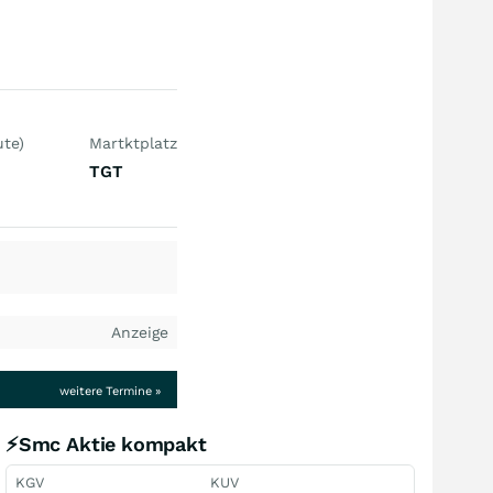
te)
Martktplatz
TGT
Anzeige
weitere Termine »
⚡Smc Aktie kompakt
KGV
KUV