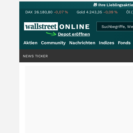
🎁 Ihre Lieblingsakt
DAX
26.180,80
-0,07
%
Gold
4.243,35
-0,09
%
Öl 
Depot eröffnen
Aktien
Community
Nachrichten
Indizes
Fonds
NEWS TICKER