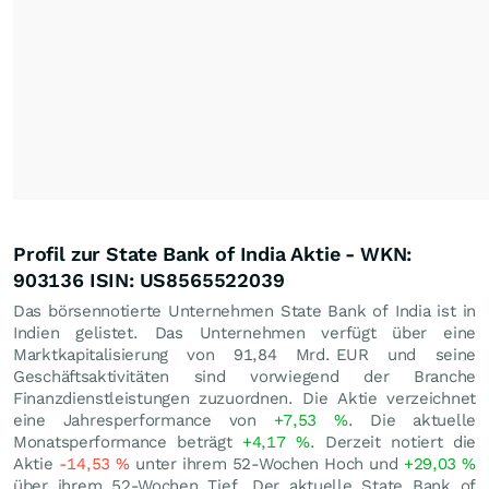
Profil zur State Bank of India Aktie - WKN:
903136 ISIN: US8565522039
Das börsennotierte Unternehmen State Bank of India ist in
Indien gelistet. Das Unternehmen verfügt über eine
Marktkapitalisierung von 91,84 Mrd.
EUR
und seine
Geschäftsaktivitäten sind vorwiegend der Branche
Finanzdienstleistungen zuzuordnen. Die Aktie verzeichnet
eine Jahresperformance von
+7,53
%
. Die aktuelle
Monatsperformance beträgt
+4,17
%
. Derzeit notiert die
Aktie
-14,53
%
unter ihrem 52-Wochen Hoch und
+29,03
%
über ihrem 52-Wochen Tief. Der aktuelle State Bank of