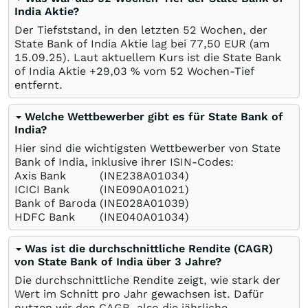
India Aktie?
Der Tiefststand, in den letzten 52 Wochen, der
State Bank of India Aktie lag bei 77,50
EUR
(am
15.09.25
). Laut aktuellem Kurs ist die State Bank
of India Aktie +29,03
%
vom 52 Wochen-Tief
entfernt.
Welche Wettbewerber gibt es für State Bank of
India?
Hier sind die wichtigsten Wettbewerber von State
Bank of India, inklusive ihrer ISIN-Codes:
Axis Bank
(INE238A01034)
ICICI Bank
(INE090A01021)
Bank of Baroda
(INE028A01039)
HDFC Bank
(INE040A01034)
Was ist die durchschnittliche Rendite (CAGR)
von State Bank of India über 3 Jahre?
Die durchschnittliche Rendite zeigt, wie stark der
Wert im Schnitt pro Jahr gewachsen ist. Dafür
nutzen wir den CAGR, also die jährliche