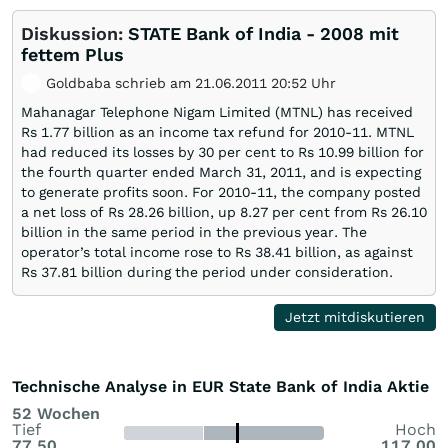
Diskussion:
STATE Bank of India - 2008 mit
fettem Plus
Goldbaba schrieb am 21.06.2011 20:52 Uhr
Mahanagar Telephone Nigam Limited (MTNL) has received
Rs 1.77 billion as an income tax refund for 2010-11. MTNL
had reduced its losses by 30 per cent to Rs 10.99 billion for
the fourth quarter ended March 31, 2011, and is expecting
to generate profits soon. For 2010-11, the company posted
a net loss of Rs 28.26 billion, up 8.27 per cent from Rs 26.10
billion in the same period in the previous year. The
operator’s total income rose to Rs 38.41 billion, as against
Rs 37.81 billion during the period under consideration.
Jetzt mitdiskutieren
Technische Analyse in EUR State Bank of India Aktie
52 Wochen
Tief
Hoch
77,50
117,00