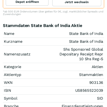
Depot eröffnen
Jetzt wechseln
*ab 500 EUR Ordervolumen über gettex für 0€, zzgl. marktüblicher Spreads und
Zuwendungen
Stammdaten State Bank of India Aktie
Name
State Bank of India
Kurzname
State Bank of India
Shs Sponsored Global
Namenszusatz
Depositary Receipt Repr
10 Shs Reg-S
Kategorie
Aktien
Aktientyp
Stammaktien
WKN
903136
ISIN
US8565522039
Symbol
SID
Branche
Finanzdienstleistungen