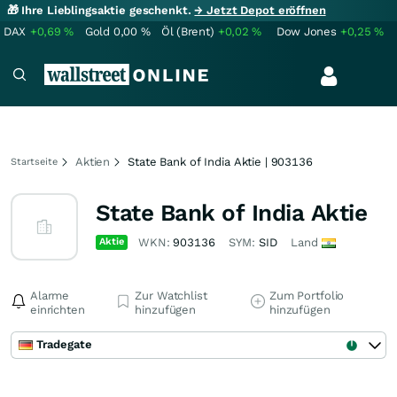
🎁 Ihre Lieblingsaktie geschenkt.
→ Jetzt Depot eröffnen
DAX
+0,69
%
Gold
0,00
%
Öl (Brent)
+0,02
%
Dow Jones
+0,25
%
Aktien
State Bank of India Aktie | 903136
Startseite
State Bank of India Aktie
Aktie
WKN:
903136
SYM:
SID
Land
Alarme
Zur Watchlist
Zum Portfolio
einrichten
hinzufügen
hinzufügen
Tradegate