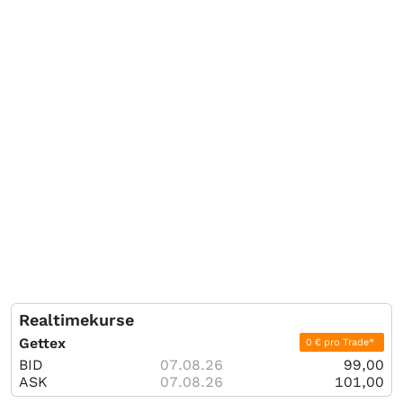
Realtimekurse
Gettex
0 € pro Trade*
BID
07.08.26
99,00
ASK
07.08.26
101,00