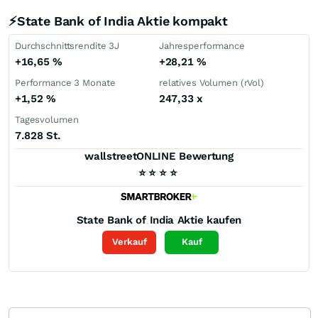
⚡State Bank of India Aktie kompakt
Durchschnittsrendite 3J
Jahresperformance
+16,65
%
+28,21
%
Performance 3 Monate
relatives Volumen (rVol)
+1,52
%
247,33
x
Tagesvolumen
7.828 St.
wallstreetONLINE Bewertung
⭐
⭐
⭐
⭐
State Bank of India
Aktie kaufen
Verkauf
Kauf