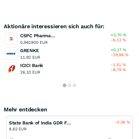
Aktionäre interessieren sich auch für:
+3,70
%
CSPC Pharmaceutical Group
-6,13
%
0,961900 EUR
+0,17
%
GRENKE
-29,96
%
11,92 EUR
-1,51
%
ICICI Bank
-8,74
%
26,10 EUR
Mehr entdecken
-0,06
%
State Bank of India GDR Faktor 2x Short Open End (MS)
8,62 EUR