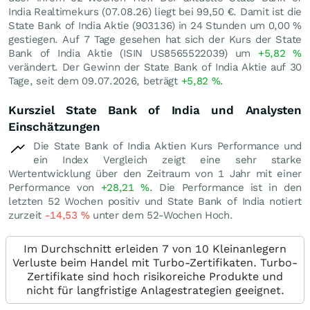
India Realtimekurs (
07.08.26
) liegt bei 99,50
€
. Damit ist die
State Bank of India Aktie (903136) in 24 Stunden um
0,00
%
gestiegen. Auf 7 Tage gesehen hat sich der Kurs der State
Bank of India Aktie (ISIN US8565522039) um
+5,82
%
verändert. Der Gewinn der State Bank of India Aktie auf 30
Tage, seit dem 09.07.2026, beträgt
+5,82
%
.
Kursziel State Bank of India und Analysten
Einschätzungen
Die State Bank of India Aktien Kurs Performance und
ein Index Vergleich zeigt eine sehr starke
Wertentwicklung über den Zeitraum von 1 Jahr mit einer
Performance von
+28,21
%
. Die Performance ist in den
letzten 52 Wochen positiv und State Bank of India notiert
zurzeit
-14,53
%
unter dem 52-Wochen Hoch.
Im Durchschnitt erleiden 7 von 10 Kleinanlegern
Verluste beim Handel mit Turbo-Zertifikaten. Turbo-
Zertifikate sind hoch risikoreiche Produkte und
nicht für langfristige Anlagestrategien geeignet.