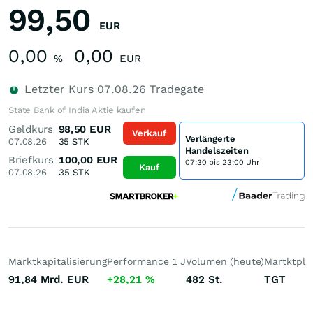
99,50
EUR
0,00
0,00
%
EUR
Letzter Kurs
07.08.26
Tradegate
State Bank of India Aktie kaufen
Geldkurs
98,50
EUR
Verkauf
Verlängerte
07.08.26
35
STK
Handelszeiten
Briefkurs
100,00
EUR
07:30 bis 23:00 Uhr
Kauf
07.08.26
35
STK
Marktkapitalisierung
Performance 1 J
Volumen (heute)
Martktpla
91,84 Mrd.
EUR
+28,21
%
482
St.
TGT