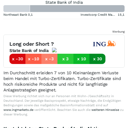
State Bank of India
Northeast Bank
0,1
Investcorp Credit Management BDC
15,1
Werbung
Long oder Short ?
State Bank of India
x -30
x -10
x -3
x 3
x 10
x 30
Im Durchschnitt erleiden 7 von 10 Kleinanlegern Verluste
beim Handel mit Turbo-Zertifikaten. Turbo-Zertifikate sind
hoch risikoreiche Produkte und nicht für langfristige
Anlagestrategien geeignet.
Diese Werbung richtet sich nur an Personen mit Wohn-/Geschäftssitz in
Deutschland. Der jeweilige Basisprospekt, etwaige Nachträge, die Endgültigen
Bedingungen sowie das maßgebliche Basisinformationsblatt sind auf
www.ingmarkets.de
veröffentlicht. Beachten Sie auch die
weiteren Hinweise
zu
dieser Werbung.