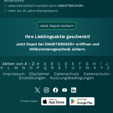
BörsenNews
✅ Jederzeit einfach handeln beim
SMARTBROKER+
✅ mehr als 25 Jahre Marktpräsenz
Jetzt Depot sichern
Ihre Lieblingsaktie geschenkt!
Jetzt Depot bei SMARTBROKER+ eröffnen und
Willkommensgeschenk sichern.
Aktien von A - Z:
#
A
B
C
D
E
F
G
H
I
J
K
L
M
N
O
P
Q
R
S
T
U
V
W
X
Y
Z
Impressum
Disclaimer
Datenschutz
Datenschutz-
Einstellungen
Nutzungsbedingungen
Unsere Apps: