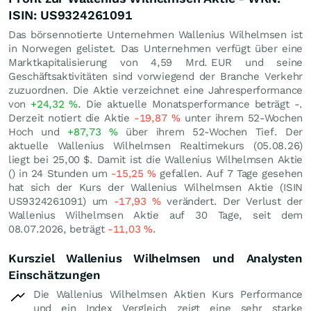
ISIN: US9324261091
Das börsennotierte Unternehmen Wallenius Wilhelmsen ist
in Norwegen gelistet. Das Unternehmen verfügt über eine
Marktkapitalisierung von 4,59 Mrd.
EUR
und seine
Geschäftsaktivitäten sind vorwiegend der Branche Verkehr
zuzuordnen. Die Aktie verzeichnet eine Jahresperformance
von
+24,32
%
. Die aktuelle Monatsperformance beträgt -.
Derzeit notiert die Aktie
-19,87
%
unter ihrem 52-Wochen
Hoch und
+87,73
%
über ihrem 52-Wochen Tief. Der
aktuelle Wallenius Wilhelmsen Realtimekurs (
05.08.26
)
liegt bei 25,00
$
. Damit ist die Wallenius Wilhelmsen Aktie
() in 24 Stunden um
-15,25
%
gefallen. Auf 7 Tage gesehen
hat sich der Kurs der Wallenius Wilhelmsen Aktie (ISIN
US9324261091) um
-17,93
%
verändert. Der Verlust der
Wallenius Wilhelmsen Aktie auf 30 Tage, seit dem
08.07.2026, beträgt
-11,03
%
.
Kursziel Wallenius Wilhelmsen und Analysten
Einschätzungen
Die Wallenius Wilhelmsen Aktien Kurs Performance
und ein Index Vergleich zeigt eine sehr starke