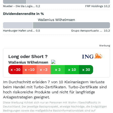
Mueller - Die lila Logistik
0,2
FRP Holdings
10,2
Dividendenrendite in %
Wallenius Wilhelmsen
Hamburger Hafen und Logistik
0,5
Grupo Aeroportuario del Centro Norte SAB de CV (B) (B)
10,3
Werbung
Long oder Short ?
Wallenius Wilhelmsen
x -30
x -10
x -3
x 3
x 10
x 30
Im Durchschnitt erleiden 7 von 10 Kleinanlegern Verluste
beim Handel mit Turbo-Zertifikaten. Turbo-Zertifikate sind
hoch risikoreiche Produkte und nicht für langfristige
Anlagestrategien geeignet.
Diese Werbung richtet sich nur an Personen mit Wohn-/Geschäftssitz in
Deutschland. Der jeweilige Basisprospekt, etwaige Nachträge, die Endgültigen
Bedingungen sowie das maßgebliche Basisinformationsblatt sind auf