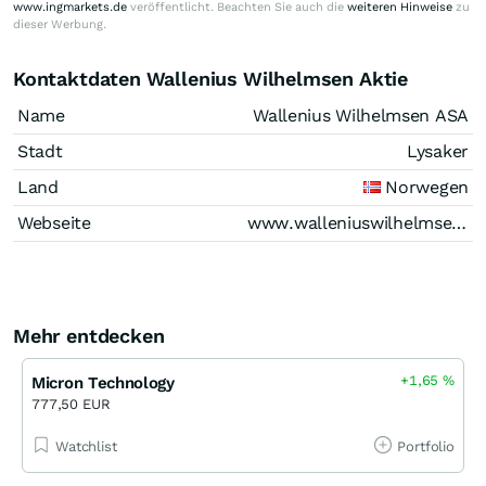
www.ingmarkets.de
veröffentlicht. Beachten Sie auch die
weiteren Hinweise
zu
dieser Werbung.
Kontaktdaten Wallenius Wilhelmsen Aktie
Name
Wallenius Wilhelmsen ASA
Stadt
Lysaker
Land
Norwegen
Webseite
www.walleniuswilhelmsen.com
Mehr entdecken
+1,65
%
Micron Technology
777,50 EUR
Watchlist
Portfolio