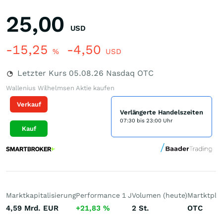
25,00
USD
-15,25
-4,50
%
USD
Letzter Kurs
05.08.26
Nasdaq OTC
Wallenius Wilhelmsen Aktie kaufen
Verkauf
Verlängerte Handelszeiten
07:30 bis 23:00 Uhr
Kauf
Marktkapitalisierung
Performance 1 J
Volumen (heute)
Martktpla
4,59 Mrd.
EUR
+21,83
%
2
St.
OTC