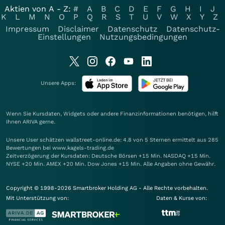
Aktien von A - Z:
#
A
B
C
D
E
F
G
H
I
J
K
L
M
N
O
P
Q
R
S
T
U
V
W
X
Y
Z
Impressum
Disclaimer
Datenschutz
Datenschutz-
Einstellungen
Nutzungsbedingungen
Unsere Apps:
Wenn Sie Kursdaten, Widgets oder andere Finanzinformationen benötigen, hilft
Ihnen
ARIVA
gerne.
Unsere User schätzen wallstreet-online.de: 4.8 von 5 Sternen ermittelt aus 285
Bewertungen bei www.kagels-trading.de
Zeitverzögerung der Kursdaten: Deutsche Börsen +15 Min. NASDAQ +15 Min.
NYSE +20 Min. AMEX +20 Min. Dow Jones +15 Min. Alle Angaben ohne Gewähr.
Copyright © 1998-2026 Smartbroker Holding AG - Alle Rechte vorbehalten.
Mit Unterstützung von:
Daten & Kurse von: