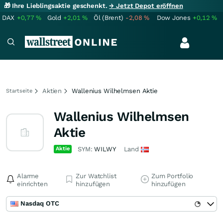
🎁 Ihre Lieblingsaktie geschenkt.
→ Jetzt Depot eröffnen
DAX
+0,77
%
Gold
+2,01
%
Öl (Brent)
-2,08
%
Dow Jones
+0,12
%
Aktien
Wallenius Wilhelmsen Aktie
Startseite
Wallenius Wilhelmsen
Aktie
Aktie
SYM:
WILWY
Land
Alarme
Zur Watchlist
Zum Portfolio
einrichten
hinzufügen
hinzufügen
Nasdaq OTC