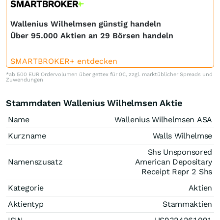
Wallenius Wilhelmsen günstig handeln
Über 95.000 Aktien an 29 Börsen handeln
SMARTBROKER+ entdecken
*ab 500 EUR Ordervolumen über gettex für 0€, zzgl. marktüblicher Spreads und
Zuwendungen
Stammdaten Wallenius Wilhelmsen Aktie
Name
Wallenius Wilhelmsen ASA
Kurzname
Walls Wilhelmse
Shs Unsponsored
Namenszusatz
American Depositary
Receipt Repr 2 Shs
Kategorie
Aktien
Aktientyp
Stammaktien