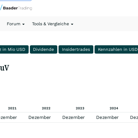
Forum
Tools & Vergleiche
z in Mio USD
Dividende
Insidertrades
Kennzahlen in USD
GuV
2021
2022
2023
2024
ezember
Dezember
Dezember
Dezember
De