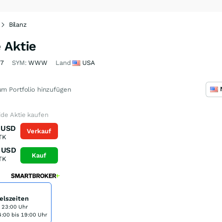
Bilanz
 Aktie
87
SYM:
WWW
Land
USA
m Portfolio hinzufügen
de Aktie kaufen
USD
Verkauf
TK
USD
Kauf
TK
elszeiten
s 23:00 Uhr
:00 bis 19:00 Uhr