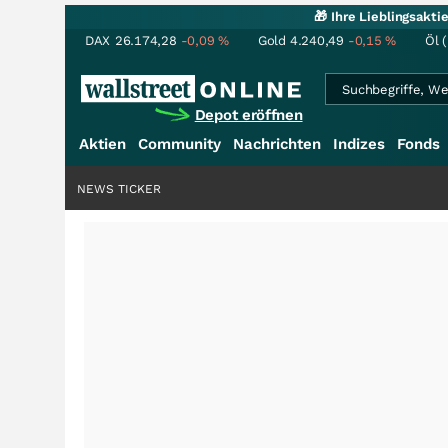
🎁 Ihre Lieblingsakt
DAX
26.174,28
-0,09
%
Gold
4.240,49
-0,15
%
Öl 
Depot eröffnen
Aktien
Community
Nachrichten
Indizes
Fonds
NEWS TICKER