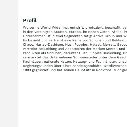
Profil
Wolverine World Wide, Inc. entwirft, produziert, beschafft, v
in den Vereinigten Staaten, Europa, im Nahen Osten, Afrika, 
Unternehmen ist in zwei Segmenten tätig: Active Group und W
Es bezieht und vertreibt eine Reihe von Schuhen und Bekleidu
Chaco, Harley-Davidson, Hush Puppies, Hytest, Merrell, Sauc
vertreibt Bekleidung und Accessoires der Marken Merrell und 
Produkten als Schuhen, darunter Hush Puppies Bekleidung, Br
vermarktet das Unternehmen Schweinsleder unter dem Geschäf
Kaufhäuser, nationale Ketten, Katalog- und Fachhändler, una
Regierungskunden über Einzelhandelsgeschäfte, Drittlizenzne
1883 gegründet und hat seinen Hauptsitz in Rockford, Michiga