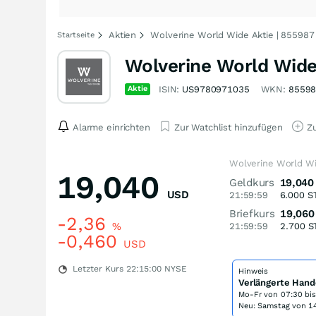
Aktien
Wolverine World Wide Aktie | 855987
Startseite
Wolverine World Wide
Aktie
ISIN:
US9780971035
WKN:
8559
Alarme einrichten
Zur Watchlist hinzufügen
Zu
Wolverine World Wi
19,040
Geldkurs
19,040
USD
21:59:59
6.000
S
Briefkurs
19,060
-2,36
%
21:59:59
2.700
S
-0,460
USD
Letzter Kurs
22:15:00
NYSE
Hinweis
Verlängerte Hand
Mo-Fr von
07:30 bi
Neu: Samstag von 14