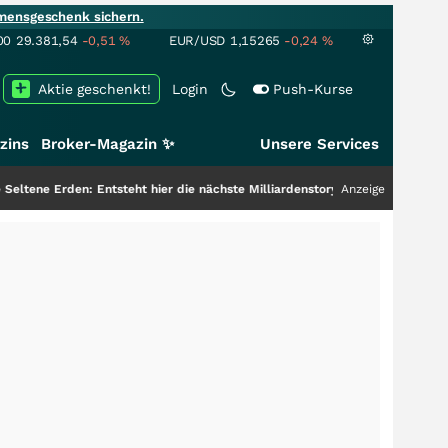
mensgeschenk sichern.
00
29.381,54
-0,51
%
EUR/USD
1,15265
-0,24
%
Aktie geschenkt!
Login
Push-Kurse
zins
Broker-Magazin ✨
Unsere Services
n: Entsteht hier die nächste Milliardenstory?
+++
Anzeige