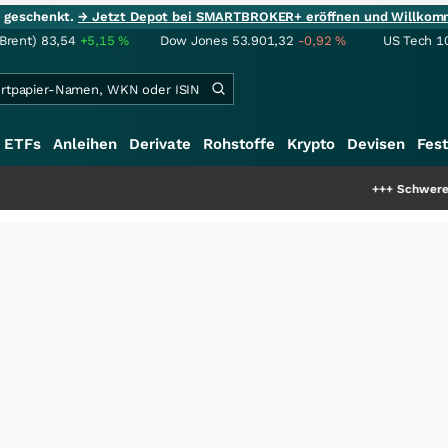
ie geschenkt.
→ Jetzt Depot bei SMARTBROKER+ eröffnen und Willkom
(Brent)
83,54
+5,15
%
Dow Jones
53.901,32
-0,92
%
US Tech 1
ETFs
Anleihen
Derivate
Rohstoffe
Krypto
Devisen
Fest
+++
Schwere Seltene Erde