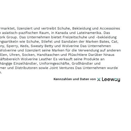
ermarktet, lizenziert und vertreibt Schuhe, Bekleidung und Accessoires
im asiatisch-pazifischen Raum, in Kanada und Lateinamerika. Das
ork Group. Das Unternehmen bietet Freizeitschuhe und -bekleidung
ngsartikeln wie Schuhe, Stiefel und Sandalen der Marken Bates, Cat,
ony, Sperry, Keds, Sweaty Betty und Wolverine Das Unternehmen
Wolverine und lizenziert seine Marken für die Verwendung auf anderen
illen, Uhren, Socken, Handtaschen und Plüschtiere Darüber hinaus
tsbereich Wolverine Leather Es verkauft seine Produkte an
bhängige Einzelhändler, Uniformgeschäfte, Großhändler und
hmer und Distributoren sowie Joint Ventures Das Unternehmen wurde
n.
Kennzahlen und Daten von