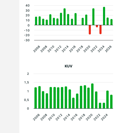
40
30
20
10
0
-10
-20
-30
2020
2014
2008
2024
2018
2012
2006
2022
2016
2010
2026
KUV
2
1,5
1
0,5
0
2010
2014
2018
2022
2008
2012
2016
2020
2024
2006