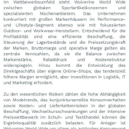
Im Wettbewerbsumfeld steht Wolverine World Wide
zwischen globalen Sportartikelkonzernen und
spezialisierten Nischenanbietern. Das Unternehmen
konkurriert mit großen Markenhäusern im Performance-
und Lifestyle-Segment ebenso wie mit fokussierten
Outdoor- und Workwear-Herstellern. Entscheidend für die
Profitabilität sind eine effiziente Beschaffung, die
Steuerung der Lagerbestände und die Preissetzungskraft
der Marken. Bruttomarge und operative Marge gelten als
zentrale Kennzahlen, da sie die Balance zwischen
Markenstärke, Rabattdruck und Kostenstruktur
widerspiegeln. Hinzu kommt die Entwicklung des
Direktgeschäfts über eigene Online-Shops, das tendenziell
höhere Margen ermöglicht, aber Investitionen in Logistik, IT
und Marketing erfordert.
Zu den wesentlichen Risiken zählen die hohe Abhängigkeit
von Modetrends, das konjunktursensible Konsumverhalten
sowie Kosten- und Lieferkettenrisiken in der globalen
Beschaffung. Wechselkursschwankungen und der intensive
Preiswettbewerb im Schuh- und Textilhandel können die
Ergebnisqualität zusätzlich belasten. Für Anleger ist
Wolverine World Wide vor allem als zyklischer Konsumwert