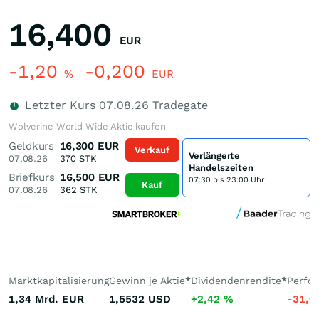
16,400
EUR
-1,20
-0,200
%
EUR
Letzter Kurs
07.08.26
Tradegate
Wolverine World Wide Aktie kaufen
Geldkurs
16,300
EUR
Verkauf
Verlängerte
07.08.26
370
STK
Handelszeiten
Briefkurs
16,500
EUR
07:30 bis 23:00 Uhr
Kauf
07.08.26
362
STK
Marktkapitalisierung
Gewinn je Aktie
*
Dividendenrendite
*
Perfo
1,34 Mrd.
EUR
1,5532
USD
+2,42
%
-31,0