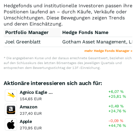
Hedgefonds und institutionelle Investoren passen ihre
Positionen laufend an – durch Käufe, Verkäufe oder
Umschichtungen. Diese Bewegungen zeigen Trends
und deren Einschätzung.
Portfolio Manager
Hedge Fonds Name
Joel Greenblatt
Gotham Asset Management, LL
mehr Hedge Fonds Manager »
* Die angegebenen Kurse und der daraus errechnete Gesamtwert, beziehen sich
auf den Schlusskurs des letzten Börsentages des jeweiligen Quartals und
entsprechen dem Bewertungsstichtag der 13F-Einreichung.
Aktionäre interessieren sich auch für:
+6,07
%
Agnico Eagle Mines
+25,81
%
154,65 EUR
+0,49
%
Amazon
+24,76
%
237,40 EUR
-0,09
%
Apple
+44,76
%
270,95 EUR