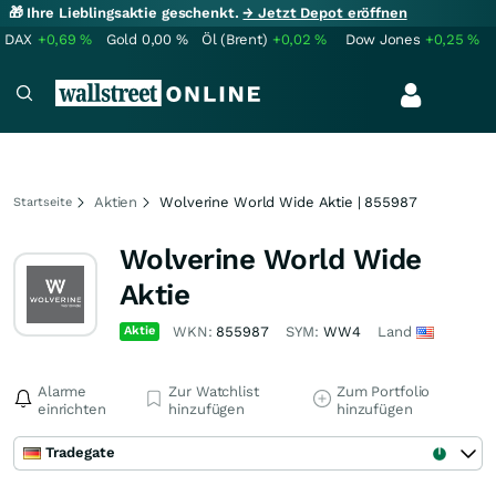
🎁 Ihre Lieblingsaktie geschenkt.
→ Jetzt Depot eröffnen
DAX
+0,69
%
Gold
0,00
%
Öl (Brent)
+0,02
%
Dow Jones
+0,25
%
Aktien
Wolverine World Wide Aktie | 855987
Startseite
Wolverine World Wide
Aktie
Aktie
WKN:
855987
SYM:
WW4
Land
Alarme
Zur Watchlist
Zum Portfolio
einrichten
hinzufügen
hinzufügen
Tradegate