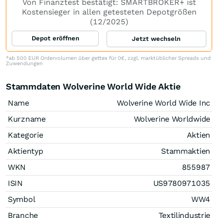
Von Finanztest bestätigt: SMARTBROKER+ ist
Kostensieger in allen getesteten Depotgrößen
(12/2025)
Depot eröffnen
Jetzt wechseln
*ab 500 EUR Ordervolumen über gettex für 0€, zzgl. marktüblicher Spreads und
Zuwendungen
Stammdaten Wolverine World Wide Aktie
Name
Wolverine World Wide Inc
Kurzname
Wolverine Worldwide
Kategorie
Aktien
Aktientyp
Stammaktien
WKN
855987
ISIN
US9780971035
Symbol
WW4
Branche
Textilindustrie