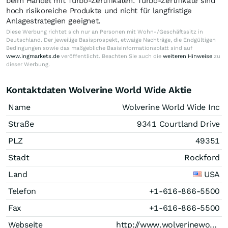
beim Handel mit Turbo-Zertifikaten. Turbo-Zertifikate sind
hoch risikoreiche Produkte und nicht für langfristige
Anlagestrategien geeignet.
Diese Werbung richtet sich nur an Personen mit Wohn-/Geschäftssitz in
Deutschland. Der jeweilige Basisprospekt, etwaige Nachträge, die Endgültigen
Bedingungen sowie das maßgebliche Basisinformationsblatt sind auf
www.ingmarkets.de
veröffentlicht. Beachten Sie auch die
weiteren Hinweise
zu
dieser Werbung.
Kontaktdaten Wolverine World Wide Aktie
Name
Wolverine World Wide Inc
Straße
9341 Courtland Drive
PLZ
49351
Stadt
Rockford
Land
USA
Telefon
+1-616-866-5500
Fax
+1-616-866-5500
Webseite
http://www.wolverineworldwide.com/