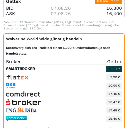
Gettex
0 € pro Trade*
BID
07.08.26
16,300
ASK
07.08.26
16,400
*ab 500 EUR Ordervolumen über gettex, zzgl. marktüblicher Spreads und
Zuwendungen | ** zzgl. marktüblicher Spreads und Zuwendungen, mögliche
Steuern und ggf. SEC Gebühr
Wolverine World Wide günstig handeln
Kostenvergleich pro Trade bei einem 5.000 € Ordervolumen, je nach
Handelsplatz
Broker
Gettex
0,00 €*
7,90 €
10,00 €
17,40 €
18,47 €
17,45 €
19,40 €