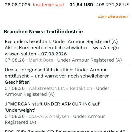
28.08.2025
28.08.2025
Insiderverkauf
31,84
USD
409.271,36
US
alle Insidertrades »
Branchen News: Textilindustrie
Besonders beachtet!: Under Armour Registered (A)
Aktie: Kurs heute deutlich schwächer - was Anleger
wissen sollten - 07.08.2026
07.08.26
· Markt Bote ·
Under Armour Registered (A)
Umsatzprognose fällt deutlich: Under Armour
enttäuscht – und warnt vor noch schwächeren
Geschäften
07.08.26
· wallstreetONLINE Redaktion ·
Under
Armour Registered (A)
JPMORGAN stuft UNDER ARMOUR INC auf
'Underweight'
07.08.26
· dpa-AFX Analysen ·
Under Armour
Registered (A)
EQS-PVR: Zalando SE: Release according to Article 40,