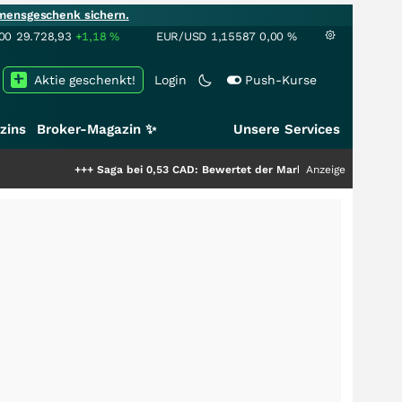
mensgeschenk sichern.
00
29.728,93
+1,18
%
EUR/USD
1,15587
0,00
%
Aktie geschenkt!
Login
Push-Kurse
zins
Broker-Magazin ✨
Unsere Services
+++
Saga bei 0,53 CAD: Bewertet der Markt noch immer nur die Hälfte de
Anzeige