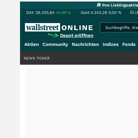
🎁 Ihre Lieblingsakt
DAX
26.355,84
+0,69
%
Gold
4.342,26
0,00
%
Öl (
Depot eröffnen
Aktien
Community
Nachrichten
Indizes
Fonds
NEWS TICKER