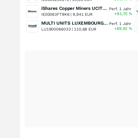
iShares Copper Miners UCITS ETF
Perf. 1 Jahr
+93,70
%
IE00063FT9K6 |
9,941 EUR
MULTI UNITS LUXEMBOURG - Lyxor MSCI Semiconductors ESG Filtered
Perf. 1 Jahr
+89,92
%
LU1900066033 |
110,68 EUR