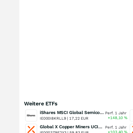
Weitere ETFs
iShares MSCI Global Semiconductors UCITS ETF USD (Acc)
Perf. 1 Jahr
+148,10
%
IE000I8KRLL9 |
17,22 EUR
Global X Copper Miners UCITS ETF USD Acc
Perf. 1 Jahr
+103,40
%
IE0003Z9E2Y3 |
59,83 EUR