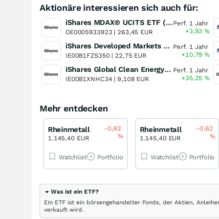
Aktionäre interessieren sich auch für:
iShares MDAX® UCITS ETF (DE)
Perf. 1 Jahr
+3,93
%
DE0005933923 |
263,45 EUR
iShares Developed Markets Property Yield UCITS ETF
Perf. 1 Jahr
+10,79
%
IE00B1FZS350 |
22,75 EUR
iShares Global Clean Energy UCITS ETF
Perf. 1 Jahr
+35,25
%
IE00B1XNHC34 |
9,108 EUR
Mehr entdecken
-0,62
-0,62
Rheinmetall
Rheinmetall
%
%
1.145,40 EUR
1.145,40 EUR
Watchlist
Portfolio
Watchlist
Portfolio
Was ist ein ETF?
Ein ETF ist ein börsengehandelter Fonds, der Aktien, Anlei
verkauft wird.