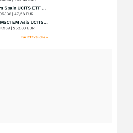
Xtrackers Spain UCITS ETF Distribution
Perf. 1 Jahr
+41,30
%
05336 |
47,58 EUR
iShares MSCI EM Asia UCITS ETF
Perf. 1 Jahr
+39,55
%
8K969 |
252,00 EUR
zur ETF-Suche »