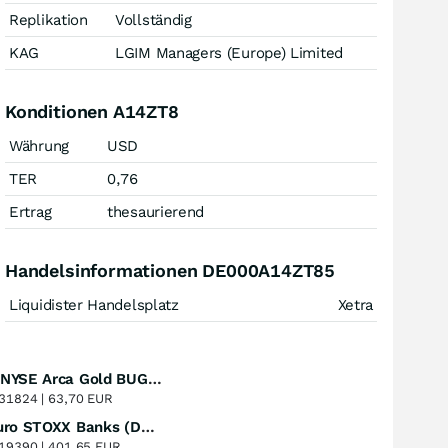
Replikation
Vollständig
KAG
LGIM Managers (Europe) Limited
Konditionen A14ZT8
Währung
USD
TER
0,76
Ertrag
thesaurierend
Handelsinformationen DE000A14ZT85
Liquidister Handelsplatz
Xetra
Amundi NYSE Arca Gold BUGS UCITS ETF Dist
Perf. 1 Jahr
+51,49
%
31824 |
63,70 EUR
Lyxor Euro STOXX Banks (DR) UCITS ETF- Acc
Perf. 1 Jahr
+51,31
%
19390 |
401,65 EUR