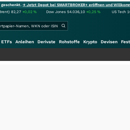
ie geschenkt.
→ Jetzt Depot bei SMARTBROKER+ eröffnen und Willkom
Brent)
82,27
+0,02
%
Dow Jones
54.036,10
+0,25
%
US Tech 1
ETFs
Anleihen
Derivate
Rohstoffe
Krypto
Devisen
Fest