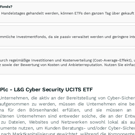
 Fonds?
 Handelstages gehandelt werden, können ETFs den ganzen Tag über gekauft
ömmliche Investmentfonds, da sie passiv verwaltet werden und geringere in
rch regelmäßige Investitionen und Kostenverteilung (Cost-Average-Effekt),
ranz sowie der Bewertung von Kosten und Anbieterreputation. Nutzen Sie einfa
 Plc - L&G Cyber Security UCITS ETF
nternehmen, die aktiv an der Bereitstellung von Cyber-Sicher
dex aufgenommen zu werden, müssen die Unternehmen eine b
ina für den Börsenhandel erfüllen, und sie müssen an 
haltenen Unternehmen sind entweder solche, die an der Ent
 zu Dateien, Websites und Netzwerken sowohl lokal als au
Instrumente nutzen, um Kunden Beratungs- und/oder Cyber-Siche
nd nach Marktkapitalisierung gewichtet, während die Komponente