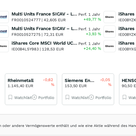
Multi Units France SICAV - Lyxor MSCI New Energy ESG Filtered ( DR ) UCITS ETF
Perf. 1 Jahr
+49,77
%
FR0010524777 |
42,605 EUR
IE00BYZK
Multi Units France SICAV – Lyxor World Water ( DR ) UCITS ETF, Actions au Port.Dist o.N.
Perf. 1 Jahr
+3,93
%
FR0010527275 |
72,31 EUR
IE00BYZK
iShares Core MSCI World UCITS ETF
Perf. 1 Jahr
+24,40
%
IE00B4L5Y983 |
128,53 EUR
IE00BYX
-0,62
-0,05
Rheinmetall
Siemens Energy
HENS
%
%
1.145,40 EUR
153,50 EUR
90,50 
Watchlist
Portfolio
Watchlist
Portfolio
Wat
hen oder andere Vermögenswerte enthält und wie eine Aktie während des Han