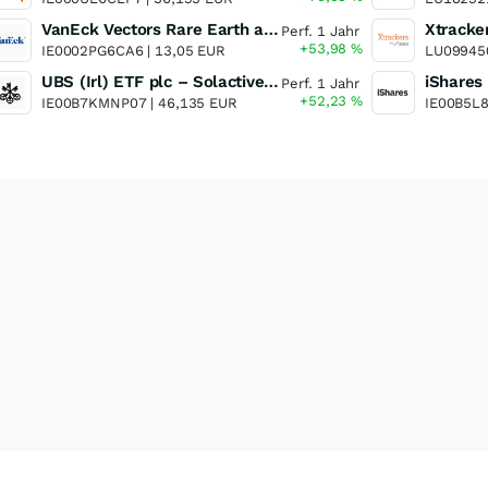
VanEck Vectors Rare Earth and Strategic Metals UCITS ETF
Perf. 1 Jahr
+53,98
%
IE0002PG6CA6 |
13,05 EUR
LU09945
UBS (Irl) ETF plc – Solactive Global Pure Gold Miners UCITS ETF - A Dis USD o.N.
Perf. 1 Jahr
+52,23
%
IE00B7KMNP07 |
46,135 EUR
IE00B5L