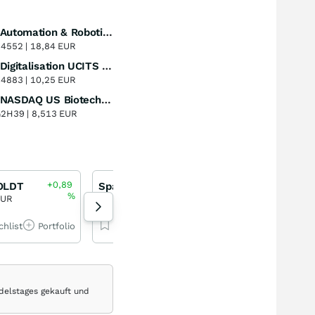
iShares Automation & Robotics UCITS ETF
Perf. 1 Jahr
+43,41
%
4552 |
18,84 EUR
iShares Digitalisation UCITS ETF
Perf. 1 Jahr
+3,92
%
4883 |
10,25 EUR
iShares NASDAQ US Biotechnology UCITS
Perf. 1 Jahr
+53,04
%
G2H39 |
8,513 EUR
+0,89
+15,66
OLDT
SpaceX
HENSOLDT
%
%
EUR
115,14 EUR
90,50 EUR
chlist
Portfolio
Watchlist
Portfolio
Watchlist
Por
delstages gekauft und