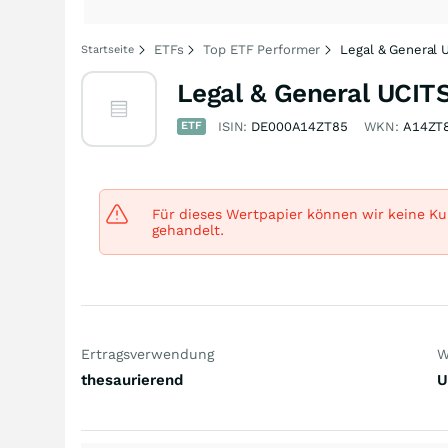
ETFs
Top ETF Performer
Legal & General 
Startseite
Legal & General UCIT
ETF
ISIN:
DE000A14ZT85
WKN:
A14ZT
Für dieses Wertpapier können wir keine Kur
gehandelt.
Ertragsverwendung
W
thesaurierend
U