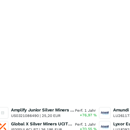
Amplify Junior Silver Miners ETF Junior Silver Miners ETF
Perf. 1 Jahr
+76,97
%
US0321086490 |
25,20 EUR
LU26117
Global X Silver Miners UCITS ETF
Perf. 1 Jahr
+70,55
%
IE000UL6CLP7 |
36,195 EUR
LU18292