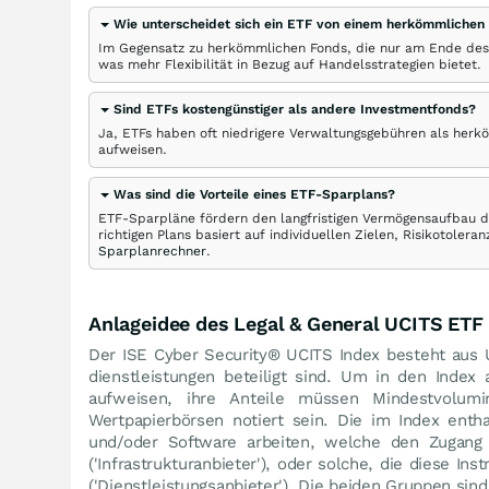
Wie unterscheidet sich ein ETF von einem herkömmlichen
Im Gegensatz zu herkömmlichen Fonds, die nur am Ende des
was mehr Flexibilität in Bezug auf Handelsstrategien bietet.
Sind ETFs kostengünstiger als andere Investmentfonds?
Ja, ETFs haben oft niedrigere Verwaltungsgebühren als herk
aufweisen.
Was sind die Vorteile eines ETF-Sparplans?
ETF-Sparpläne fördern den langfristigen Vermögensaufbau du
richtigen Plans basiert auf individuellen Zielen, Risikotole
Sparplanrechner
.
Anlageidee des Legal & General UCITS ETF
Der ISE Cyber Security® UCITS Index besteht aus U
dienstleistungen beteiligt sind. Um in den In
aufweisen, ihre Anteile müssen Mindestvolum
Wertpapierbörsen notiert sein. Die im Index ent
und/oder Software arbeiten, welche den Zugang
('Infrastrukturanbieter'), oder solche, die diese 
('Dienstleistungsanbieter'). Die beiden Gruppen si