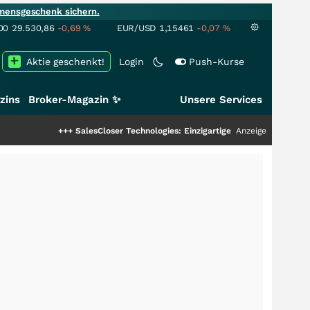
mensgeschenk sichern.
00
29.530,86
-0,69
%
EUR/USD
1,15461
-0,07
%
Aktie geschenkt!
Login
Push-Kurse
zins
Broker-Magazin ✨
Unsere Services
+++
SalesCloser Technologies: Einzigartige Leistung zieht die Top-Dogs a
Anzeige