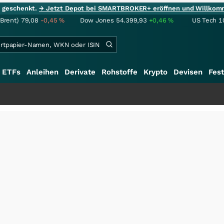
ie geschenkt.
→ Jetzt Depot bei SMARTBROKER+ eröffnen und Willkom
(Brent)
79,08
-0,45
%
Dow Jones
54.399,93
+0,46
%
US Tech 1
ETFs
Anleihen
Derivate
Rohstoffe
Krypto
Devisen
Fest