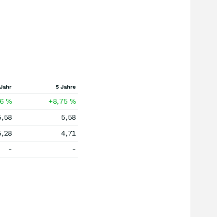
 Jahr
5 Jahre
26
%
+8,75
%
5,58
5,58
5,28
4,71
-
-