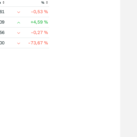
h
%
61
-0,53
%
09
+4,59
%
56
-0,27
%
00
-73,67
%