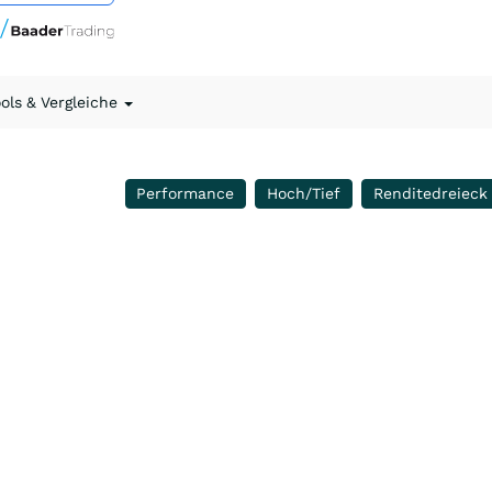
ools & Vergleiche
Performance
Hoch/Tief
Renditedreieck