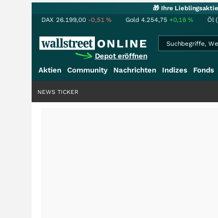
🎁 Ihre Lieblingsakt
DAX
26.199,00
-0,51
%
Gold
4.254,75
+0,18
%
Öl 
Depot eröffnen
Aktien
Community
Nachrichten
Indizes
Fonds
NEWS TICKER