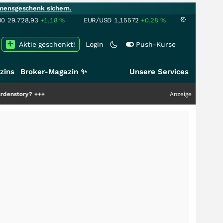
mensgeschenk sichern.
00
29.728,93
+1,18
%
EUR/USD
1,15572
+0,28
%
Aktie geschenkt!
Login
Push-Kurse
zins
Broker-Magazin ✨
Unsere Services
++
Anzeige