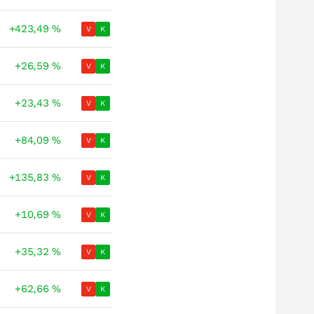
+423,49
%
V
K
+26,59
%
V
K
+23,43
%
V
K
+84,09
%
V
K
+135,83
%
V
K
+10,69
%
V
K
+35,32
%
V
K
+62,66
%
V
K