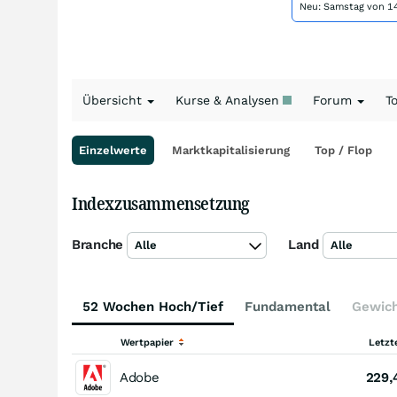
Neu: Samstag von 14
Übersicht
Kurse & Analysen
Forum
T
Einzelwerte
Marktkapitalisierung
Top / Flop
Indexzusammensetzung
Branche
Land
Alle
Alle
52 Wochen Hoch/Tief
Fundamental
Gewic
Wertpapier
Letzt
Adobe
229,