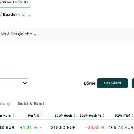
:00 bis 19:00 Uhr
ools & Vergleiche
Börse
Standard
htung
Geld & Brief
er Kurs
Perf. %
52W-Hoch
52W-Hoch %
52W-Tief
43
EUR
+1,21
%
318,60
EUR
-28,85
%
165,73
EUR