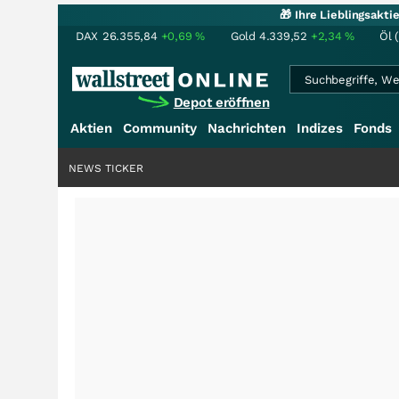
🎁 Ihre Lieblingsakt
DAX
26.355,84
+0,69
%
Gold
4.339,52
+2,34
%
Öl 
Depot eröffnen
Aktien
Community
Nachrichten
Indizes
Fonds
NEWS TICKER