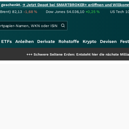
ie geschenkt.
→ Jetzt Depot bei SMARTBROKER+ eröffnen und Willkom
(Brent)
82,13
-1,68
%
Dow Jones
54.036,10
+0,25
%
US Tech 1
ETFs
Anleihen
Derivate
Rohstoffe
Krypto
Devisen
Fest
+++
Schwere Seltene Erden: Entsteht hier die nächste Milliardenstory?
+