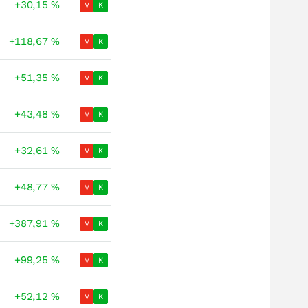
+30,15
%
V
K
+118,67
%
V
K
+51,35
%
V
K
+43,48
%
V
K
+32,61
%
V
K
+48,77
%
V
K
+387,91
%
V
K
+99,25
%
V
K
+52,12
%
V
K