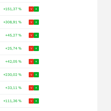
+151,37
%
V
K
+308,91
%
V
K
+45,27
%
V
K
+25,74
%
V
K
+42,05
%
V
K
+230,02
%
V
K
+33,11
%
V
K
+111,36
%
V
K