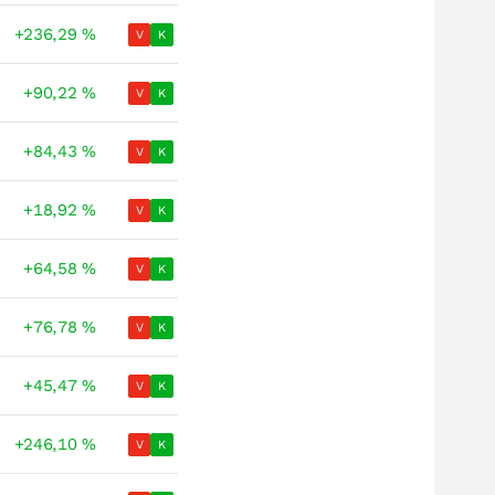
+236,29
%
V
K
+90,22
%
V
K
+84,43
%
V
K
+18,92
%
V
K
+64,58
%
V
K
+76,78
%
V
K
+45,47
%
V
K
+246,10
%
V
K