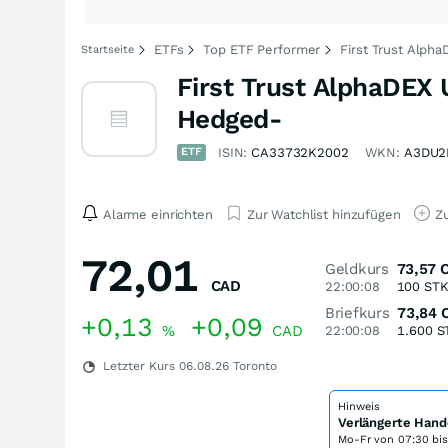
ETFs
Top ETF Performer
First Trust Alph
Startseite
First Trust AlphaDEX 
Hedged-
ETF
ISIN:
CA33732K2002
WKN:
A3DU2
Alarme einrichten
Zur Watchlist hinzufügen
Zu
72,01
Geldkurs
73,57
CAD
22:00:08
100
ST
Briefkurs
73,84
+0,13
+0,09
%
CAD
22:00:08
1.600
S
Letzter Kurs
06.08.26
Toronto
Hinweis
Verlängerte Hand
Mo-Fr von
07:30 bi