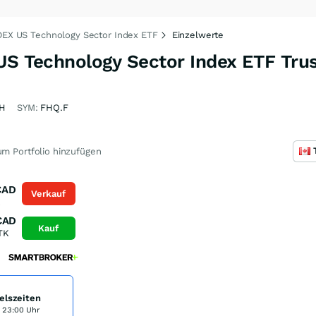
aDEX US Technology Sector Index ETF
Einzelwerte
US Technology Sector Index ETF Trus
H
SYM:
FHQ.F
m Portfolio hinzufügen
CAD
Verkauf
K
CAD
Kauf
TK
elszeiten
s 23:00 Uhr