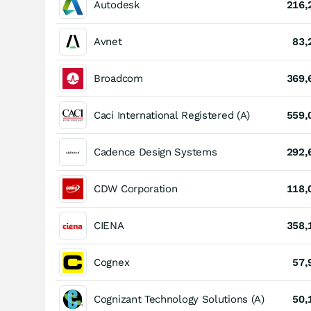
Autodesk
216,
Avnet
83,
Broadcom
369,
Caci International Registered (A)
559,
Cadence Design Systems
292,
CDW Corporation
118,
CIENA
358,
Cognex
57,
Cognizant Technology Solutions (A)
50,