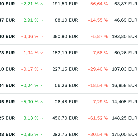
60
EUR
+2,21
%
191,53
EUR
-56,64
%
63,87
EUR
47
EUR
+2,91
%
88,10
EUR
-14,55
%
46,69
EUR
40
EUR
-3,36
%
380,80
EUR
-5,87
%
193,80
EUR
78
EUR
-1,34
%
152,19
EUR
-7,58
%
60,26
EUR
10
EUR
-0,17
%
227,15
EUR
-29,40
%
107,03
EUR
94
EUR
+0,24
%
56,26
EUR
-18,54
%
16,858
EUR
85
EUR
+5,30
%
26,48
EUR
-7,29
%
14,405
EUR
25
EUR
+3,13
%
456,70
EUR
-61,52
%
148,25
EUR
08
EUR
+0,85
%
292,75
EUR
-30,54
%
175,00
EUR