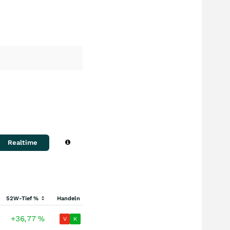
Realtime
52W-Tief %
Handeln
+36,77
%
V
K