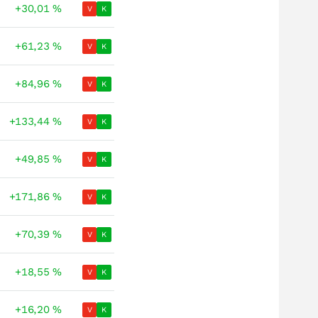
+30,01
%
V
K
+61,23
%
V
K
+84,96
%
V
K
+133,44
%
V
K
+49,85
%
V
K
+171,86
%
V
K
+70,39
%
V
K
+18,55
%
V
K
+16,20
%
V
K