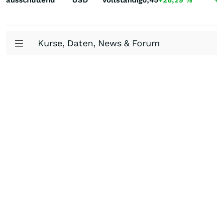
ausschüttend
USD
Vollständig
0,45
+26,29
%
+
Kurse, Daten, News & Forum