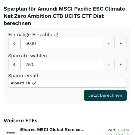
Sparplan für Amundi MSCI Pacific ESG Climate
Net Zero Ambition CTB UCITS ETF Dist
berechnen
Einmalige
Einzahlung
€
-
+
Sparrate
wählen
€
-
+
Sparintervall
monatlich
Jetzt berechnen
Weitere ETFs
iShares MSCI Global Semiconductors UCITS ETF USD (Acc)
Perf. 1 Jahr
+142,92
%