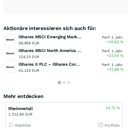
Aktionäre interessieren sich auch für:
iShares MSCI Emerging Markets UCITS ETF (Dist)
Perf. 1 Jahr
+35,82
%
56,958 EUR
iShares MSCI North America UCITS ETF
Perf. 1 Jahr
+23,54
%
124,15 EUR
iShares II PLC – iShares Core MSCI Europe UCITS ETF
Perf. 1 Jahr
+21,86
%
41,115 EUR
Mehr entdecken
+0,71
%
Rheinmetall
1.212,80 EUR
Watchlist
Portfolio