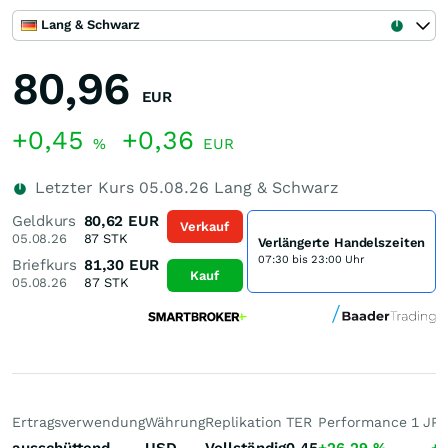
Lang & Schwarz
80,96
EUR
+0,45
+0,36
%
EUR
Letzter Kurs
05.08.26
Lang & Schwarz
Geldkurs
80,62
EUR
Verkauf
05.08.26
87
STK
Verlängerte Handelszeiten
07:30 bis 23:00 Uhr
Briefkurs
81,30
EUR
Kauf
05.08.26
87
STK
Ertragsverwendung
Währung
Replikation
TER
Performance 1 J
Pe