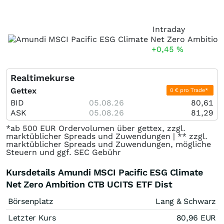
Intraday
+0,45
%
Realtimekurse
Gettex
0 € pro Trade*
BID
05.08.26
80,61
ASK
05.08.26
81,29
*ab 500 EUR Ordervolumen über gettex, zzgl.
marktüblicher Spreads und Zuwendungen | ** zzgl.
marktüblicher Spreads und Zuwendungen, mögliche
Steuern und ggf. SEC Gebühr
Kursdetails Amundi MSCI Pacific ESG Climate
Net Zero Ambition CTB UCITS ETF Dist
Börsenplatz
Lang & Schwarz
Letzter Kurs
80,96
EUR