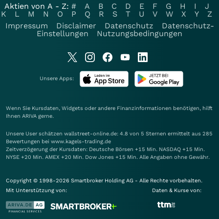
Aktien von A - Z:
#
A
B
C
D
E
F
G
H
I
J
K
L
M
N
O
P
Q
R
S
T
U
V
W
X
Y
Z
Impressum
Disclaimer
Datenschutz
Datenschutz-
Einstellungen
Nutzungsbedingungen
Unsere Apps:
Wenn Sie Kursdaten, Widgets oder andere Finanzinformationen benötigen, hilft
Ihnen
ARIVA
gerne.
Unsere User schätzen wallstreet-online.de: 4.8 von 5 Sternen ermittelt aus 285
Bewertungen bei www.kagels-trading.de
Zeitverzögerung der Kursdaten: Deutsche Börsen +15 Min. NASDAQ +15 Min.
NYSE +20 Min. AMEX +20 Min. Dow Jones +15 Min. Alle Angaben ohne Gewähr.
Copyright © 1998-2026 Smartbroker Holding AG - Alle Rechte vorbehalten.
Mit Unterstützung von:
Daten & Kurse von: