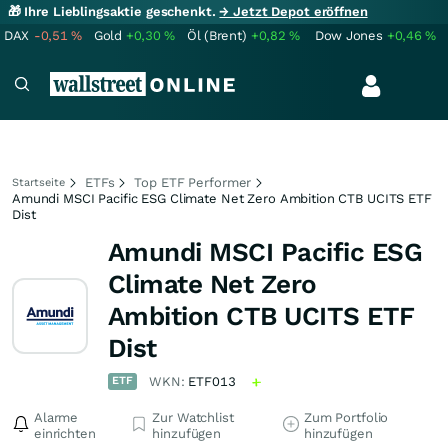
🎁 Ihre Lieblingsaktie geschenkt.
→ Jetzt Depot eröffnen
DAX
-0,51
%
Gold
+0,30
%
Öl (Brent)
+0,82
%
Dow Jones
+0,46
%
ETFs
Top ETF Performer
Startseite
Amundi MSCI Pacific ESG Climate Net Zero Ambition CTB UCITS ETF
Dist
Amundi MSCI Pacific ESG
Climate Net Zero
Ambition CTB UCITS ETF
Dist
ETF
WKN:
ETF013
Alarme
Zur Watchlist
Zum Portfolio
einrichten
hinzufügen
hinzufügen