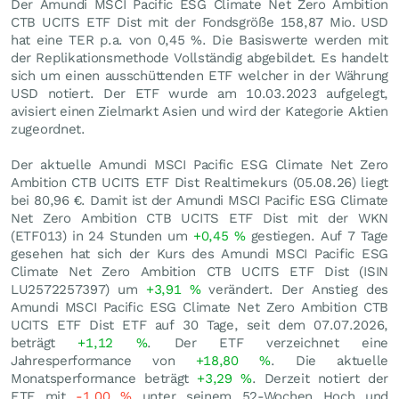
Der Amundi MSCI Pacific ESG Climate Net Zero Ambition
CTB UCITS ETF Dist mit der Fondsgröße 158,87 Mio.
USD
hat eine TER p.a. von 0,45 %. Die Basiswerte werden mit
der Replikationsmethode Vollständig abgebildet. Es handelt
sich um einen ausschüttenden ETF welcher in der Währung
USD notiert. Der ETF wurde am 10.03.2023 aufgelegt,
avisiert einen Zielmarkt Asien und wird der Kategorie Aktien
zugeordnet.
Der aktuelle Amundi MSCI Pacific ESG Climate Net Zero
Ambition CTB UCITS ETF Dist Realtimekurs (
05.08.26
) liegt
bei 80,96
€
. Damit ist der Amundi MSCI Pacific ESG Climate
Net Zero Ambition CTB UCITS ETF Dist mit der WKN
(ETF013) in 24 Stunden um
+0,45
%
gestiegen. Auf 7 Tage
gesehen hat sich der Kurs des Amundi MSCI Pacific ESG
Climate Net Zero Ambition CTB UCITS ETF Dist (ISIN
LU2572257397) um
+3,91
%
verändert. Der Anstieg des
Amundi MSCI Pacific ESG Climate Net Zero Ambition CTB
UCITS ETF Dist ETF auf 30 Tage, seit dem 07.07.2026,
beträgt
+1,12
%
. Der ETF verzeichnet eine
Jahresperformance von
+18,80
%
. Die aktuelle
Monatsperformance beträgt
+3,29
%
. Derzeit notiert der
ETF mit
-1,00
%
unter seinem 52-Wochen Hoch und