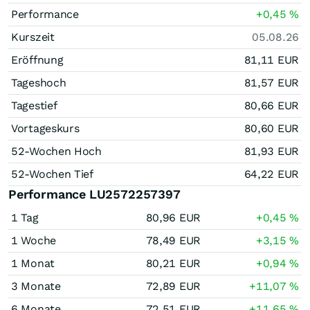
Performance
+0,45
%
Kurszeit
05.08.26
Eröffnung
81,11
EUR
Tageshoch
81,57
EUR
Tagestief
80,66
EUR
Vortageskurs
80,60
EUR
52-Wochen Hoch
81,93
EUR
52-Wochen Tief
64,22
EUR
Performance LU2572257397
1 Tag
80,96
EUR
+0,45
%
1 Woche
78,49
EUR
+3,15
%
1 Monat
80,21
EUR
+0,94
%
3 Monate
72,89
EUR
+11,07
%
6 Monate
72,51
EUR
+11,65
%