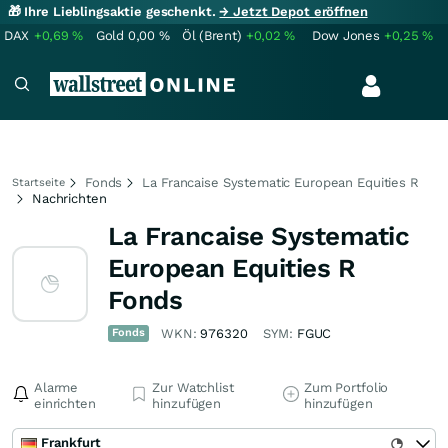
🎁 Ihre Lieblingsaktie geschenkt.
→ Jetzt Depot eröffnen
DAX
+0,69
%
Gold
0,00
%
Öl (Brent)
+0,02
%
Dow Jones
+0,25
%
Fonds
La Francaise Systematic European Equities R
Startseite
Nachrichten
La Francaise Systematic
European Equities R
Fonds
Fonds
WKN:
976320
SYM:
FGUC
Alarme
Zur Watchlist
Zum Portfolio
einrichten
hinzufügen
hinzufügen
Frankfurt