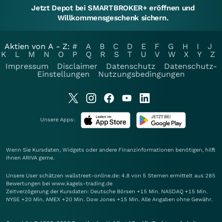
Jetzt Depot bei SMARTBROKER+ eröffnen und
Willkommensgeschenk sichern.
Aktien von A - Z:
#
A
B
C
D
E
F
G
H
I
J
K
L
M
N
O
P
Q
R
S
T
U
V
W
X
Y
Z
Impressum
Disclaimer
Datenschutz
Datenschutz-
Einstellungen
Nutzungsbedingungen
Unsere Apps:
Wenn Sie Kursdaten, Widgets oder andere Finanzinformationen benötigen, hilft
Ihnen
ARIVA
gerne.
Unsere User schätzen wallstreet-online.de: 4.8 von 5 Sternen ermittelt aus 285
Bewertungen bei www.kagels-trading.de
Zeitverzögerung der Kursdaten: Deutsche Börsen +15 Min. NASDAQ +15 Min.
NYSE +20 Min. AMEX +20 Min. Dow Jones +15 Min. Alle Angaben ohne Gewähr.