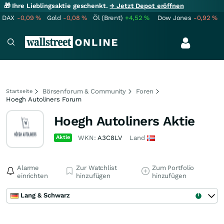
🎁 Ihre Lieblingsaktie geschenkt.
→ Jetzt Depot eröffnen
DAX
-0,09
%
Gold
-0,08
%
Öl (Brent)
+4,52
%
Dow Jones
-0,92
%
Börsenforum & Community
Foren
Startseite
Hoegh Autoliners Forum
Hoegh Autoliners Aktie
Aktie
WKN:
A3C8LV
Land
Alarme
Zur Watchlist
Zum Portfolio
einrichten
hinzufügen
hinzufügen
Lang & Schwarz