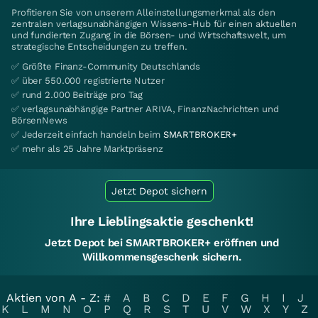
Profitieren Sie von unserem Alleinstellungsmerkmal als den
zentralen verlagsunabhängigen Wissens-Hub für einen aktuellen
und fundierten Zugang in die Börsen- und Wirtschaftswelt, um
strategische Entscheidungen zu treffen.
✅ Größte Finanz-Community Deutschlands
✅ über 550.000 registrierte Nutzer
✅ rund 2.000 Beiträge pro Tag
✅ verlagsunabhängige Partner ARIVA, FinanzNachrichten und
BörsenNews
✅ Jederzeit einfach handeln beim
SMARTBROKER+
✅ mehr als 25 Jahre Marktpräsenz
Jetzt Depot sichern
Ihre Lieblingsaktie geschenkt!
Jetzt Depot bei SMARTBROKER+ eröffnen und
Willkommensgeschenk sichern.
Aktien von A - Z:
#
A
B
C
D
E
F
G
H
I
J
K
L
M
N
O
P
Q
R
S
T
U
V
W
X
Y
Z