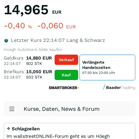
14,965
EUR
-0,40
-0,060
%
EUR
Letzter Kurs
22:14:07
Lang & Schwarz
Hoegh Autoliners Aktie kaufen
Geldkurs
14,880
EUR
Verkauf
Verlängerte
22:14:07
502
STK
Handelszeiten
Briefkurs
15,050
EUR
07:30 bis 23:00 Uhr
Kauf
22:14:07
502
STK
Kurse, Daten, News & Forum
✧ Schlagzeilen
Im wallstreetONLINE-Forum geht es um Höegh