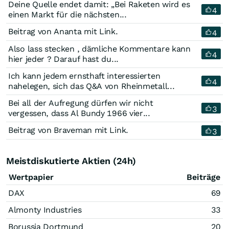
Deine Quelle endet damit: „Bei Raketen wird es
4
einen Markt für die nächsten...
Beitrag von Ananta mit Link.
4
Also lass stecken , dämliche Kommentare kann
4
hier jeder ? Darauf hast du...
Ich kann jedem ernsthaft interessierten
4
nahelegen, sich das Q&A von Rheinmetall...
Bei all der Aufregung dürfen wir nicht
3
vergessen, dass Al Bundy 1966 vier...
Beitrag von Braveman mit Link.
3
Meistdiskutierte Aktien (24h)
Wertpapier
Beiträge
DAX
69
Almonty Industries
33
Borussia Dortmund
20