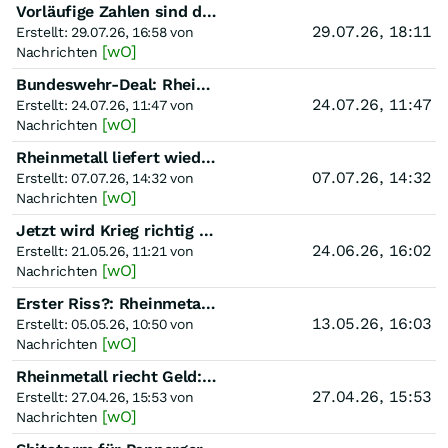
Vorläufige Zahlen sind da!: Munitionsaufträge treiben Rheinmetall auf Rekordkurs
29.07.26, 18:11
Erstellt: 29.07.26, 16:58 von
[wO]
Nachrichten
Bundeswehr-Deal: Rheinmetall vor Milliardenwelle: Dieser Auftrag ist erst der Anfang
24.07.26, 11:47
Erstellt: 24.07.26, 11:47 von
[wO]
Nachrichten
Rheinmetall liefert wieder: Ukraine-Auftrag für Rheinmetall: Der Munitions-Boom geht weiter
07.07.26, 14:32
Erstellt: 07.07.26, 14:32 von
[wO]
Nachrichten
Jetzt wird Krieg richtig teuer: Rheinmetall will 500 Millionen Euro von Anlegern
24.06.26, 16:02
Erstellt: 21.05.26, 11:21 von
[wO]
Nachrichten
Erster Riss?: Rheinmetall verliert an Grip – ist das der Beginn eines größeren Problems?
13.05.26, 16:03
Erstellt: 05.05.26, 10:50 von
[wO]
Nachrichten
Rheinmetall riecht Geld: 114 Milliarden aus Berlin: Deutschland rüstet so stark auf wie seit 1990 ni
27.04.26, 15:53
Erstellt: 27.04.26, 15:53 von
[wO]
Nachrichten