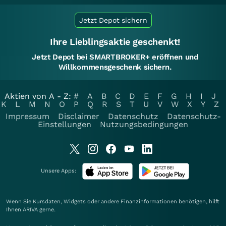
Jetzt Depot sichern
Ihre Lieblingsaktie geschenkt!
Jetzt Depot bei SMARTBROKER+ eröffnen und
Willkommensgeschenk sichern.
Aktien von A - Z:
#
A
B
C
D
E
F
G
H
I
J
K
L
M
N
O
P
Q
R
S
T
U
V
W
X
Y
Z
Impressum
Disclaimer
Datenschutz
Datenschutz-
Einstellungen
Nutzungsbedingungen
Unsere Apps:
Wenn Sie Kursdaten, Widgets oder andere Finanzinformationen benötigen, hilft
Ihnen
ARIVA
gerne.