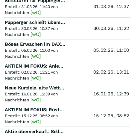
Shitstorm für Papperger: "Jede ukrainische Hausfrau kann Rheinmetall-CEO werden" – Selensk
31.03.26, 12:37
Erstellt: 31.03.26, 11:40 von
[wO]
Nachrichten
Papperger schießt übers Ziel: "Spielen mit Legosteinen"- Papperger grantelt erneut gegen u
30.03.26, 11:22
Erstellt: 30.03.26, 10:37 von
[wO]
Nachrichten
Böses Erwachen im DAX: Rheinmetall kracht unter 1.600 Euro – Umsatzansage lässt Anleger erstarren
05.02.26, 11:00
Erstellt: 05.02.26, 11:00 von
[wO]
Nachrichten
AKTIEN IM FOKUS: Anleger machen bei Rüstungswerten Kasse
02.02.26, 13:21
Erstellt: 02.02.26, 13:21 von
[wO]
Nachrichten
Neue Kurziele, alte Wette: Rheinmetall bleibt der Elefant im Defense-Raum
16.01.26, 12:39
Erstellt: 16.01.26, 12:39 von
[wO]
Nachrichten
AKTIEN IM FOKUS: Rüstungswerte vorbörslich schwach - USA bei Ukraine-Gesprächen
15.12.25, 08:52
Erstellt: 15.12.25, 08:52 von
[wO]
Nachrichten
Aktie überverkauft: Selloff übertrieben – Ausgerechnet Bernstein ruft bei Rheinmetall zum Einstieg