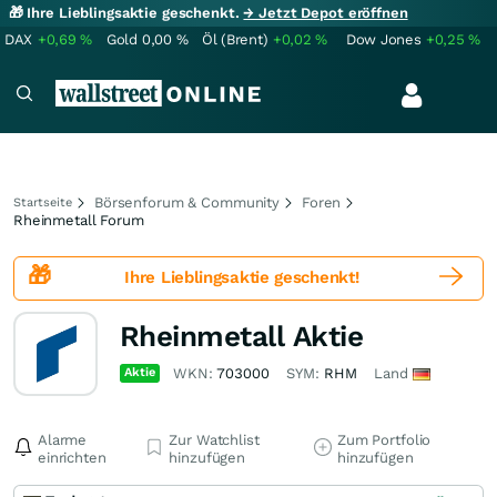
🎁 Ihre Lieblingsaktie geschenkt.
→ Jetzt Depot eröffnen
DAX
+0,69
%
Gold
0,00
%
Öl (Brent)
+0,02
%
Dow Jones
+0,25
%
Börsenforum & Community
Foren
Startseite
Rheinmetall Forum
🎁
Ihre Lieblingsaktie
geschenkt!
Rheinmetall Aktie
Aktie
WKN:
703000
SYM:
RHM
Land
Alarme
Zur Watchlist
Zum Portfolio
einrichten
hinzufügen
hinzufügen