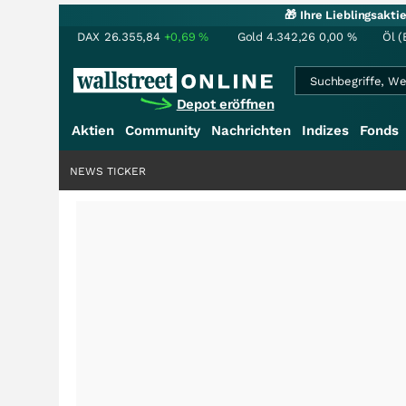
🎁 Ihre Lieblingsakt
DAX
26.355,84
+0,69
%
Gold
4.342,26
0,00
%
Öl (
Depot eröffnen
Aktien
Community
Nachrichten
Indizes
Fonds
NEWS TICKER