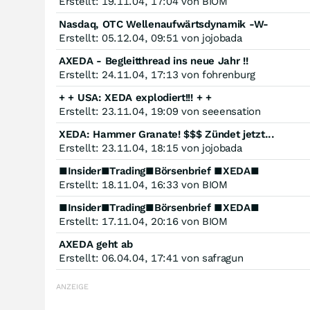
Erstellt: 19.11.04, 17:04 von BIOM
Nasdaq, OTC Wellenaufwärtsdynamik -W-
Erstellt: 05.12.04, 09:51 von jojobada
AXEDA - Begleitthread ins neue Jahr !!
Erstellt: 24.11.04, 17:13 von fohrenburg
+ + USA: XEDA explodiert!!! + +
Erstellt: 23.11.04, 19:09 von seeensation
XEDA: Hammer Granate! $$$ Zündet jetzt...
Erstellt: 23.11.04, 18:15 von jojobada
■Insider■Trading■Börsenbrief ■XEDA■
Erstellt: 18.11.04, 16:33 von BIOM
■Insider■Trading■Börsenbrief ■XEDA■
Erstellt: 17.11.04, 20:16 von BIOM
AXEDA geht ab
Erstellt: 06.04.04, 17:41 von safragun