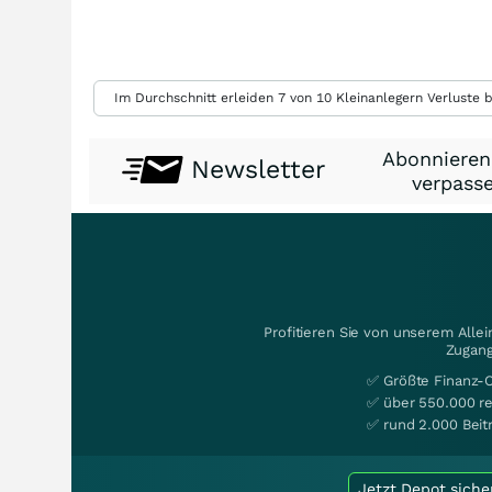
Im Durchschnitt erleiden 7 von 10 Kleinanlegern Verluste b
Abonnieren
Newsletter
verpasse
Profitieren Sie von unserem Alle
Zugang
✅ Größte Finanz-
✅ über 550.000 re
✅ rund 2.000 Beit
Jetzt Depot siche