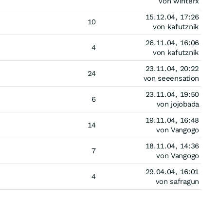
von winterx
15.12.04, 17:26
10
von kafutznik
26.11.04, 16:06
4
von kafutznik
23.11.04, 20:22
24
von seeensation
23.11.04, 19:50
6
von jojobada
19.11.04, 16:48
14
von Vangogo
18.11.04, 14:36
7
von Vangogo
29.04.04, 16:01
4
von safragun