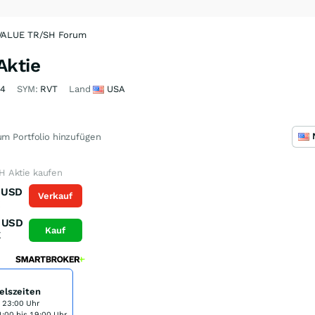
VALUE TR/SH Forum
ktie
04
SYM:
RVT
Land
USA
m Portfolio hinzufügen
 Aktie kaufen
USD
Verkauf
K
USD
Kauf
K
elszeiten
s 23:00 Uhr
:00 bis 19:00 Uhr