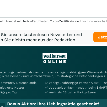
eim Handel mit Turbo-Zertifikaten. Turbo-Zertifikate sind hoch risikoreiche P
 Sie unsere kostenlosen Newsletter und
Jetz
n Sie nichts mehr aus der Redaktion
instellungsmerkmal als den zentralen verlagsunabhängigen Wissens-Hub 
 in die Börsen- und Wirtschaftswelt, um strategische Entscheidungen zu
Community Deutschlands
✅ verlagsunabhängige Partner ARIVA, Fi
gistrierte Nutzer
✅ Jederzeit einfach handeln beim
SMART
räge pro Tag
✅ mehr als 25 Jahre Marktpräsenz
Bonus Aktion:
Ihre Lieblingsaktie geschenkt!
rn