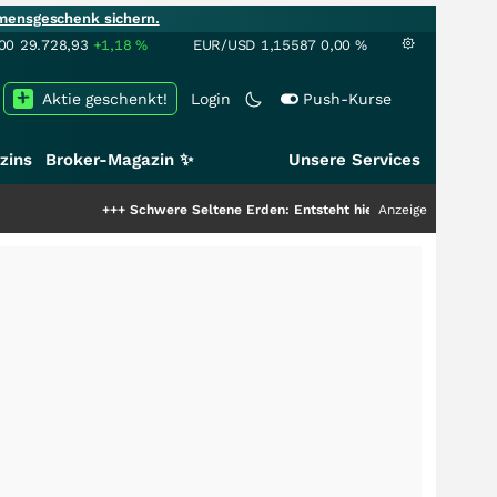
mensgeschenk sichern.
00
29.728,93
+1,18
%
EUR/USD
1,15587
0,00
%
Aktie geschenkt!
Login
Push-Kurse
zins
Broker-Magazin ✨
Unsere Services
+++
Schwere Seltene Erden: Entsteht hier die nächste Milliardensto
Anzeige