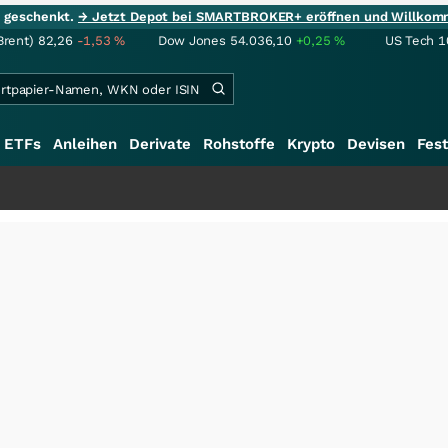
ie geschenkt.
→ Jetzt Depot bei SMARTBROKER+ eröffnen und Willkom
Brent)
82,26
-1,53
%
Dow Jones
54.036,10
+0,25
%
US Tech 1
ETFs
Anleihen
Derivate
Rohstoffe
Krypto
Devisen
Fest