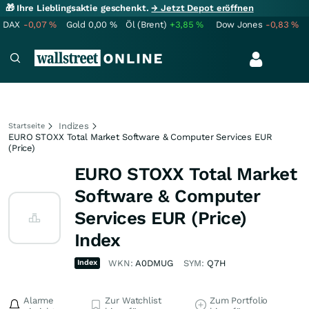
🎁 Ihre Lieblingsaktie geschenkt.
→ Jetzt Depot eröffnen
DAX
-0,07
%
Gold
0,00
%
Öl (Brent)
+3,85
%
Dow Jones
-0,83
%
Indizes
Startseite
EURO STOXX Total Market Software & Computer Services EUR
(Price)
EURO STOXX Total Market
Software & Computer
Services EUR (Price)
Index
Index
WKN:
A0DMUG
SYM:
Q7H
Alarme
Zur Watchlist
Zum Portfolio