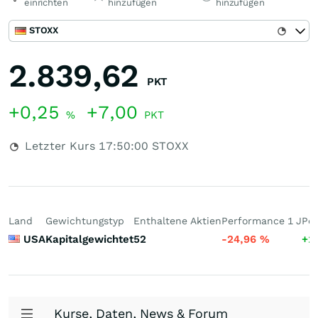
einrichten
hinzufügen
hinzufügen
STOXX
2.839,62
PKT
+0,25
+7,00
%
PKT
Letzter Kurs
17:50:00
STOXX
Land
Gewichtungstyp
Enthaltene Aktien
Performance 1 J
Per
USA
Kapitalgewichtet
52
-24,96
%
+1
Kurse, Daten, News & Forum