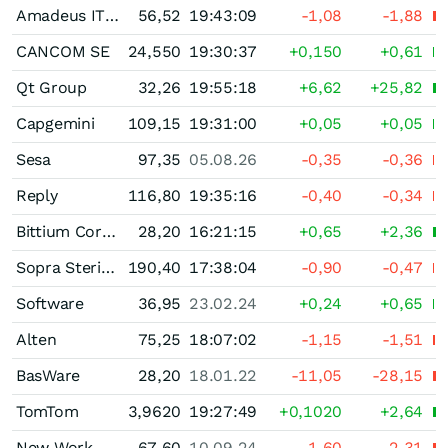
Amadeus IT Group (A)
56,52
19:43:09
-1,08
-1,88
CANCOM SE
24,550
19:30:37
+0,150
+0,61
Qt Group
32,26
19:55:18
+6,62
+25,82
Capgemini
109,15
19:31:00
+0,05
+0,05
Sesa
97,35
05.08.26
-0,35
-0,36
Reply
116,80
19:35:16
-0,40
-0,34
Bittium Corporation
28,20
16:21:15
+0,65
+2,36
Sopra Steria Group
190,40
17:38:04
-0,90
-0,47
Software
36,95
23.02.24
+0,24
+0,65
Alten
75,25
18:07:02
-1,15
-1,51
BasWare
28,20
18.01.22
-11,05
-28,15
TomTom
3,9620
19:27:49
+0,1020
+2,64
New Work
67,60
10.09.24
-1,60
-2,31