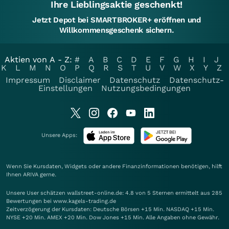
Ihre Lieblingsaktie geschenkt!
Jetzt Depot bei SMARTBROKER+ eröffnen und
Willkommensgeschenk sichern.
Aktien von A - Z:
#
A
B
C
D
E
F
G
H
I
J
K
L
M
N
O
P
Q
R
S
T
U
V
W
X
Y
Z
Impressum
Disclaimer
Datenschutz
Datenschutz-
Einstellungen
Nutzungsbedingungen
Unsere Apps:
Wenn Sie Kursdaten, Widgets oder andere Finanzinformationen benötigen, hilft
Ihnen
ARIVA
gerne.
Unsere User schätzen wallstreet-online.de: 4.8 von 5 Sternen ermittelt aus 285
Bewertungen bei www.kagels-trading.de
Zeitverzögerung der Kursdaten: Deutsche Börsen +15 Min. NASDAQ +15 Min.
NYSE +20 Min. AMEX +20 Min. Dow Jones +15 Min. Alle Angaben ohne Gewähr.