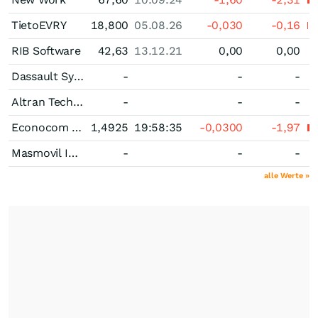
TietoEVRY
18,800
05.08.26
-0,030
-0,16
RIB Software
42,63
13.12.21
0,00
0,00
Dassault Systemes
-
-
-
Altran Technologies
-
-
-
Econocom Group
1,4925
19:58:35
-0,0300
-1,97
Masmovil Ibercom
-
-
-
alle Werte »