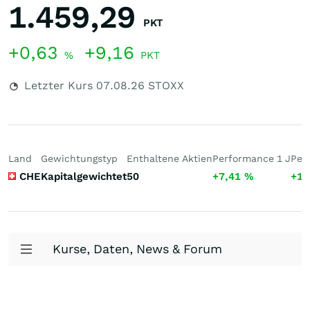
1.459,29
PKT
+0,63
+9,16
%
PKT
Letzter Kurs
07.08.26
STOXX
Land
Gewichtungstyp
Enthaltene Aktien
Performance 1 J
Per
CHE
Kapitalgewichtet
50
+7,41
%
+13
Kurse, Daten, News & Forum