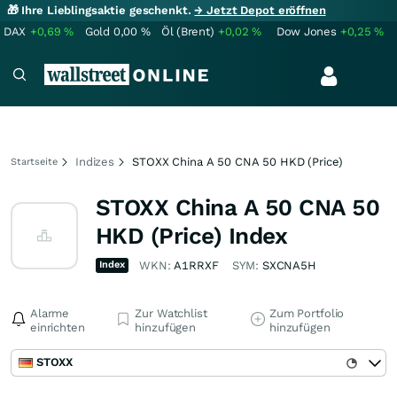
🎁 Ihre Lieblingsaktie geschenkt.
→ Jetzt Depot eröffnen
DAX
+0,69
%
Gold
0,00
%
Öl (Brent)
+0,02
%
Dow Jones
+0,25
%
Indizes
STOXX China A 50 CNA 50 HKD (Price)
Startseite
STOXX China A 50 CNA 50
HKD (Price) Index
Index
WKN:
A1RRXF
SYM:
SXCNA5H
Alarme
Zur Watchlist
Zum Portfolio
einrichten
hinzufügen
hinzufügen
STOXX