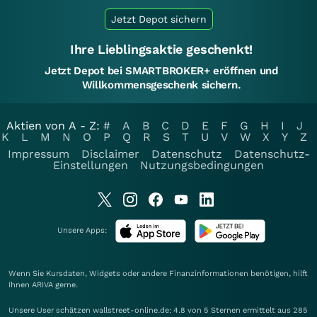
Jetzt Depot sichern
Ihre Lieblingsaktie geschenkt!
Jetzt Depot bei SMARTBROKER+ eröffnen und
Willkommensgeschenk sichern.
Aktien von A - Z:
#
A
B
C
D
E
F
G
H
I
J
K
L
M
N
O
P
Q
R
S
T
U
V
W
X
Y
Z
Impressum
Disclaimer
Datenschutz
Datenschutz-
Einstellungen
Nutzungsbedingungen
Unsere Apps:
Wenn Sie Kursdaten, Widgets oder andere Finanzinformationen benötigen, hilft
Ihnen
ARIVA
gerne.
Unsere User schätzen wallstreet-online.de: 4.8 von 5 Sternen ermittelt aus 285