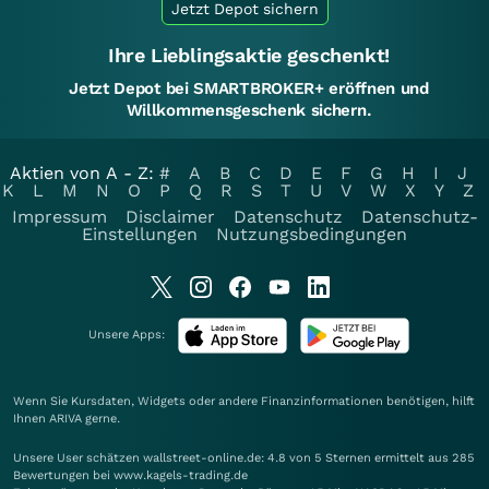
Jetzt Depot sichern
Ihre Lieblingsaktie geschenkt!
Jetzt Depot bei SMARTBROKER+ eröffnen und
Willkommensgeschenk sichern.
Aktien von A - Z:
#
A
B
C
D
E
F
G
H
I
J
K
L
M
N
O
P
Q
R
S
T
U
V
W
X
Y
Z
Impressum
Disclaimer
Datenschutz
Datenschutz-
Einstellungen
Nutzungsbedingungen
Unsere Apps:
Wenn Sie Kursdaten, Widgets oder andere Finanzinformationen benötigen, hilft
Ihnen
ARIVA
gerne.
Unsere User schätzen wallstreet-online.de: 4.8 von 5 Sternen ermittelt aus 285
Bewertungen bei www.kagels-trading.de