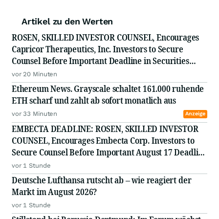
Artikel zu den Werten
ROSEN, SKILLED INVESTOR COUNSEL, Encourages
Capricor Therapeutics, Inc. Investors to Secure
Counsel Before Important Deadline in Securities
Class Action - CAPR
vor 20 Minuten
Ethereum News. Grayscale schaltet 161.000 ruhende
ETH scharf und zahlt ab sofort monatlich aus
vor 33 Minuten
Anzeige
EMBECTA DEADLINE: ROSEN, SKILLED INVESTOR
COUNSEL, Encourages Embecta Corp. Investors to
Secure Counsel Before Important August 17 Deadline
in Securities Class Action - EMBC
vor 1 Stunde
Deutsche Lufthansa rutscht ab – wie reagiert der
Markt im August 2026?
vor 1 Stunde