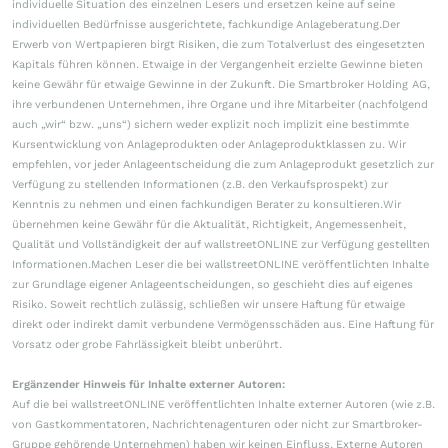
individuelle Situation des einzelnen Lesers und ersetzen keine auf seine
individuellen Bedürfnisse ausgerichtete, fachkundige Anlageberatung.Der
Erwerb von Wertpapieren birgt Risiken, die zum Totalverlust des eingesetzten
Kapitals führen können. Etwaige in der Vergangenheit erzielte Gewinne bieten
keine Gewähr für etwaige Gewinne in der Zukunft. Die Smartbroker Holding AG,
ihre verbundenen Unternehmen, ihre Organe und ihre Mitarbeiter (nachfolgend
auch „wir“ bzw. „uns“) sichern weder explizit noch implizit eine bestimmte
Kursentwicklung von Anlageprodukten oder Anlageproduktklassen zu. Wir
empfehlen, vor jeder Anlageentscheidung die zum Anlageprodukt gesetzlich zur
Verfügung zu stellenden Informationen (z.B. den Verkaufsprospekt) zur
Kenntnis zu nehmen und einen fachkundigen Berater zu konsultieren.Wir
übernehmen keine Gewähr für die Aktualität, Richtigkeit, Angemessenheit,
Qualität und Vollständigkeit der auf wallstreetONLINE zur Verfügung gestellten
Informationen.Machen Leser die bei wallstreetONLINE veröffentlichten Inhalte
zur Grundlage eigener Anlageentscheidungen, so geschieht dies auf eigenes
Risiko. Soweit rechtlich zulässig, schließen wir unsere Haftung für etwaige
direkt oder indirekt damit verbundene Vermögensschäden aus. Eine Haftung für
Vorsatz oder grobe Fahrlässigkeit bleibt unberührt.
Ergänzender Hinweis für Inhalte externer Autoren:
Auf die bei wallstreetONLINE veröffentlichten Inhalte externer Autoren (wie z.B.
von Gastkommentatoren, Nachrichtenagenturen oder nicht zur Smartbroker-
Gruppe gehörende Unternehmen) haben wir keinen Einfluss. Externe Autoren