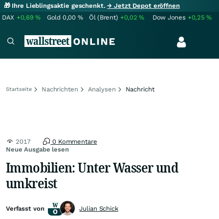
🎁 Ihre Lieblingsaktie geschenkt.
→ Jetzt Depot eröffnen
DAX
+0,69
%
Gold
0,00
%
Öl (Brent)
+0,02
%
Dow Jones
+0,25
%
Nachrichten
Analysen
Nachricht
Startseite
2017
0 Kommentare
Neue Ausgabe lesen
Immobilien: Unter Wasser und
umkreist
Verfasst von
Julian Schick