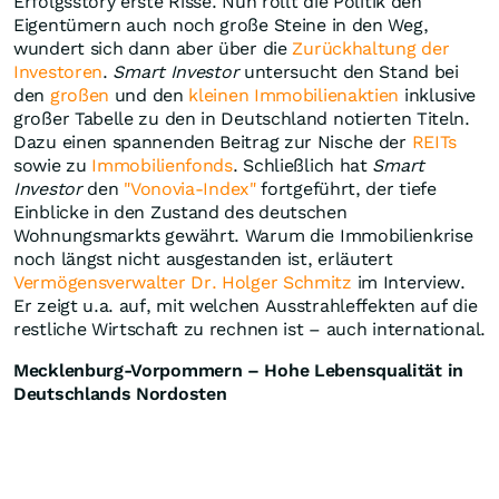
Erfolgsstory erste Risse. Nun rollt die Politik den
Eigentümern auch noch große Steine in den Weg,
wundert sich dann aber über die
Zurückhaltung der
Investoren
.
Smart Investor
untersucht den Stand bei
den
großen
und den
kleinen Immobilienaktien
inklusive
großer Tabelle zu den in Deutschland notierten Titeln.
Dazu einen spannenden Beitrag zur Nische der
REITs
sowie zu
Immobilienfonds
. Schließlich hat
Smart
Investor
den
"Vonovia-Index"
fortgeführt, der tiefe
Einblicke in den Zustand des deutschen
Wohnungsmarkts gewährt. Warum die Immobilienkrise
noch längst nicht ausgestanden ist, erläutert
Vermögensverwalter Dr. Holger Schmitz
im Interview.
Er zeigt u.a. auf, mit welchen Ausstrahleffekten auf die
restliche Wirtschaft zu rechnen ist – auch international.
Mecklenburg-Vorpommern – Hohe Lebensqualität in
Deutschlands Nordosten