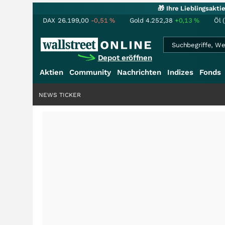
🎁 Ihre Lieblingsakt
DAX
26.199,00
-0,51
%
Gold
4.252,38
+0,13
%
Öl 
Depot eröffnen
Aktien
Community
Nachrichten
Indizes
Fonds
NEWS TICKER