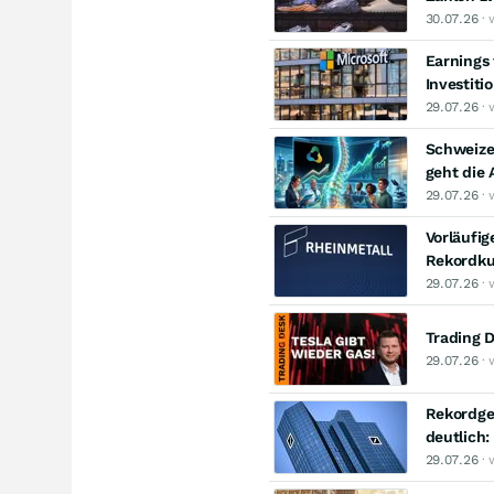
30.07.26
· 
Earnings 
Investiti
29.07.26
· 
Schweize
geht die 
29.07.26
· 
Vorläufig
Rekordku
29.07.26
· 
Trading D
29.07.26
· 
Rekordge
deutlich:
29.07.26
· 