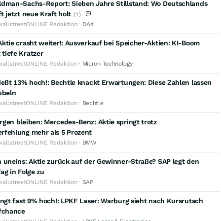
ldman-Sachs-Report: Sieben Jahre Stillstand: Wo Deutschlands
t jetzt neue Kraft holt
(1)
wallstreetONLINE Redaktion ·
DAX
ktie crasht weiter!: Ausverkauf bei Speicher-Aktien: KI-Boom
tiefe Kratzer
wallstreetONLINE Redaktion ·
Micron Technology
ießt 13% hoch!: Bechtle knackt Erwartungen: Diese Zahlen lassen
ubeln
wallstreetONLINE Redaktion ·
Bechtle
gen bleiben: Mercedes-Benz: Aktie springt trotz
rfehlung mehr als 5 Prozent
wallstreetONLINE Redaktion ·
BMW
 uneins: Aktie zurück auf der Gewinner-Straße? SAP legt den
ag in Folge zu
wallstreetONLINE Redaktion ·
SAP
ingt fast 9% hoch!: LPKF Laser: Warburg sieht nach Kursrutsch
ufchance