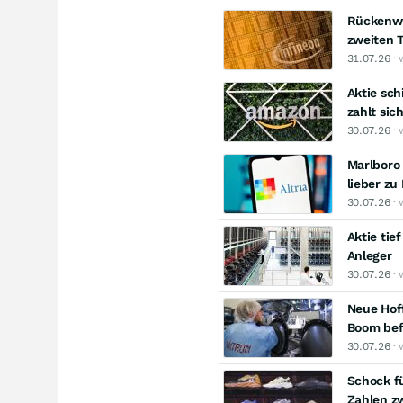
Rückenwi
zweiten T
31.07.26
· 
Aktie sch
zahlt sic
30.07.26
· 
Marlboro 
lieber zu
30.07.26
· 
Aktie tie
Anleger
30.07.26
· 
Neue Hoff
Boom bef
30.07.26
· 
Schock fü
Zahlen zw