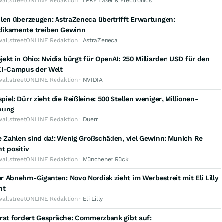
wallstreetONLINE Redaktion ·
LPKF Laser & Electronics
hlen überzeugen: AstraZeneca übertrifft Erwartungen:
ikamente treiben Gewinn
wallstreetONLINE Redaktion ·
AstraZeneca
ekt in Ohio: Nvidia bürgt für OpenAI: 250 Milliarden USD für den
KI-Campus der Welt
wallstreetONLINE Redaktion ·
NVIDIA
iel: Dürr zieht die Reißleine: 500 Stellen weniger, Millionen-
bung
wallstreetONLINE Redaktion ·
Duerr
e Zahlen sind da!: Wenig Großschäden, viel Gewinn: Munich Re
t positiv
wallstreetONLINE Redaktion ·
Münchener Rück
 Abnehm-Giganten: Novo Nordisk zieht im Werbestreit mit Eli Lilly
ht
wallstreetONLINE Redaktion ·
Eli Lilly
srat fordert Gespräche: Commerzbank gibt auf: