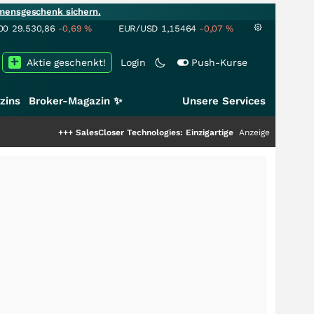
mensgeschenk sichern.
00
29.530,86
-0,69
%
EUR/USD
1,15464
-0,07
%
Aktie geschenkt!
Login
Push-Kurse
zins
Broker-Magazin ✨
Unsere Services
+++
SalesCloser Technologies: Einzigartige Leistung zieht die Top-Dogs an!
Anzeige
+