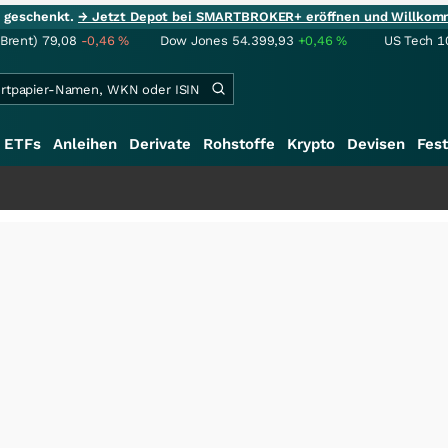
ie geschenkt.
→ Jetzt Depot bei SMARTBROKER+ eröffnen und Willkom
(Brent)
79,08
-0,46
%
Dow Jones
54.399,93
+0,46
%
US Tech 1
ETFs
Anleihen
Derivate
Rohstoffe
Krypto
Devisen
Fest