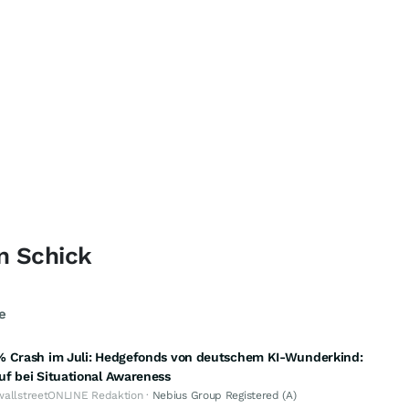
an Schick
e
% Crash im Juli: Hedgefonds von deutschem KI-Wunderkind:
f bei Situational Awareness
wallstreetONLINE Redaktion ·
Nebius Group Registered (A)