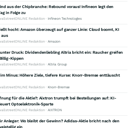
nd aus der Chipbranche: Rebound voraus! Infineon legt den
ag in Folge zu
wallstreetONLINE Redaktion ·
Infineon Technologies
ießt hoch!: Amazon überzeugt auf ganzer Linie: Cloud boomt, KI
h aus
wallstreetONLINE Redaktion ·
Amazon
unter Druck: Dividendenliebling Altria bricht ein: Raucher greifen
 Billig-Kippen
wallstreetONLINE Redaktion ·
Altria Group
f im Minus: Höhere Ziele, tiefere Kurse: Knorr-Bremse enttäuscht
wallstreetONLINE Redaktion ·
Knorr-Bremse
nung für die Aktie?: Aixtron trumpft bei Bestellungen auf: KI-
euert Optoelektronik-Sparte
wallstreetONLINE Redaktion ·
AIXTRON
r Anleger: Wo bleibt der Gewinn? Adidas-Aktie bricht nach den
eistellig ein