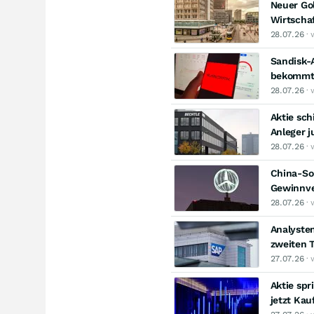
Neuer Go
Wirtschaf
28.07.26
· 
Sandisk-A
bekommt 
28.07.26
· 
Aktie sch
Anleger j
28.07.26
· 
China-Sor
Gewinnve
28.07.26
· 
Analysten
zweiten T
27.07.26
· 
Aktie spr
jetzt Ka