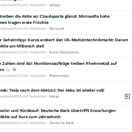
wallstreetONLINE Redaktion ·
adidas
treiben die Aktie an: Cloudsparte glänzt: Microsofts hohe
onen tragen erste Früchte
wallstreetONLINE Redaktion ·
Microsoft
r Geheimtipp: Kuros erobert den US-Medizintechnikmarkt: Darum
Aktie am Mittwoch steil
wallstreetONLINE Redaktion ·
Kuros Biosciences
e Zahlen sind da!: Munitionsaufträge treiben Rheinmetall auf
rs
(3)
wallstreetONLINE Redaktion ·
Rheinmetall
esk: Tesla nach dem Absturz: Der Akku ist wieder voll!
wallstreetONLINE Redaktion ·
Kakao
winn und Rückkauf: Deutsche Bank übertrifft Erwartungen
 Aktie auf Kurs zum Jahreshoch
wallstreetONLINE Redaktion ·
Deutsche Bank