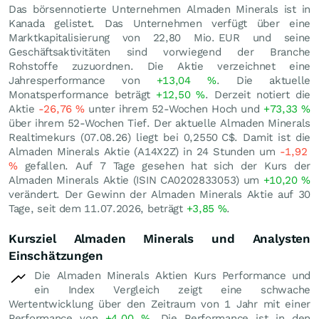
Das börsennotierte Unternehmen Almaden Minerals ist in
Kanada gelistet. Das Unternehmen verfügt über eine
Marktkapitalisierung von 22,80 Mio.
EUR
und seine
Geschäftsaktivitäten sind vorwiegend der Branche
Rohstoffe zuzuordnen. Die Aktie verzeichnet eine
Jahresperformance von
+13,04
%
. Die aktuelle
Monatsperformance beträgt
+12,50
%
. Derzeit notiert die
Aktie
-26,76
%
unter ihrem 52-Wochen Hoch und
+73,33
%
über ihrem 52-Wochen Tief. Der aktuelle Almaden Minerals
Realtimekurs (
07.08.26
) liegt bei 0,2550
C$
. Damit ist die
Almaden Minerals Aktie (A14X2Z) in 24 Stunden um
-1,92
%
gefallen. Auf 7 Tage gesehen hat sich der Kurs der
Almaden Minerals Aktie (ISIN CA0202833053) um
+10,20
%
verändert. Der Gewinn der Almaden Minerals Aktie auf 30
Tage, seit dem 11.07.2026, beträgt
+3,85
%
.
Kursziel Almaden Minerals und Analysten
Einschätzungen
Die Almaden Minerals Aktien Kurs Performance und
ein Index Vergleich zeigt eine schwache
Wertentwicklung über den Zeitraum von 1 Jahr mit einer
Performance von
+4,00
%
. Die Performance ist in den