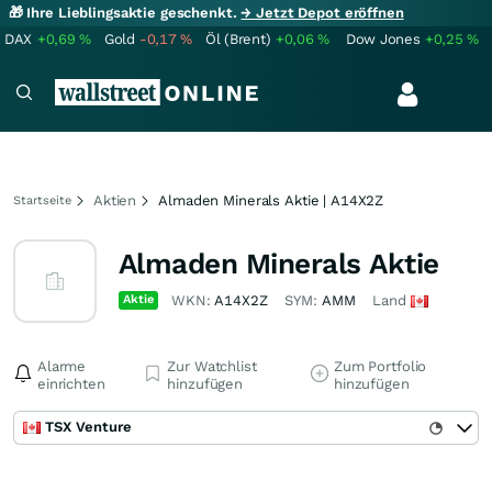
🎁 Ihre Lieblingsaktie geschenkt.
→ Jetzt Depot eröffnen
DAX
+0,69
%
Gold
-0,17
%
Öl (Brent)
+0,06
%
Dow Jones
+0,25
%
Aktien
Almaden Minerals Aktie | A14X2Z
Startseite
Almaden Minerals Aktie
Aktie
WKN:
A14X2Z
SYM:
AMM
Land
Alarme
Zur Watchlist
Zum Portfolio
einrichten
hinzufügen
hinzufügen
TSX Venture