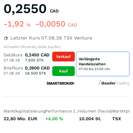
0,2550
CAD
-1,92
-0,0050
%
CAD
Letzter Kurs
07.08.26
TSX Venture
Almaden Minerals Aktie kaufen
Geldkurs
0,2450
CAD
Verkauf
Verlängerte
07.08.26
7.500
STK
Handelszeiten
Briefkurs
0,2600
CAD
07:30 bis 23:00 Uhr
Kauf
07.08.26
16.500
STK
Marktkapitalisierung
Performance 1 J
Volumen (heute)
Martktpla
22,80 Mio.
EUR
+4,00
%
10.004
St.
TSX