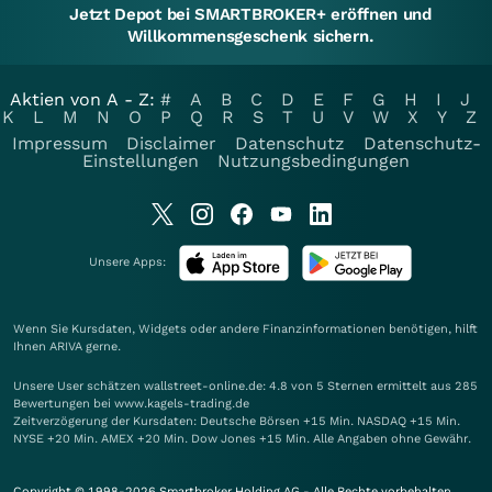
Jetzt Depot bei SMARTBROKER+ eröffnen und
Willkommensgeschenk sichern.
Aktien von A - Z:
#
A
B
C
D
E
F
G
H
I
J
K
L
M
N
O
P
Q
R
S
T
U
V
W
X
Y
Z
Impressum
Disclaimer
Datenschutz
Datenschutz-
Einstellungen
Nutzungsbedingungen
Unsere Apps:
Wenn Sie Kursdaten, Widgets oder andere Finanzinformationen benötigen, hilft
Ihnen
ARIVA
gerne.
Unsere User schätzen wallstreet-online.de: 4.8 von 5 Sternen ermittelt aus 285
Bewertungen bei www.kagels-trading.de
Zeitverzögerung der Kursdaten: Deutsche Börsen +15 Min. NASDAQ +15 Min.
NYSE +20 Min. AMEX +20 Min. Dow Jones +15 Min. Alle Angaben ohne Gewähr.
Copyright © 1998-2026 Smartbroker Holding AG - Alle Rechte vorbehalten.