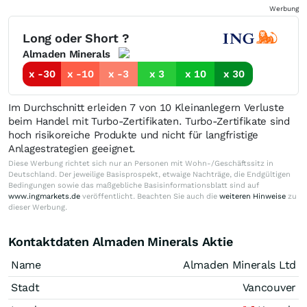
Werbung
Long oder Short ?
Almaden Minerals
x -30
x -10
x -3
x 3
x 10
x 30
Im Durchschnitt erleiden 7 von 10 Kleinanlegern Verluste
beim Handel mit Turbo-Zertifikaten. Turbo-Zertifikate sind
hoch risikoreiche Produkte und nicht für langfristige
Anlagestrategien geeignet.
Diese Werbung richtet sich nur an Personen mit Wohn-/Geschäftssitz in
Deutschland. Der jeweilige Basisprospekt, etwaige Nachträge, die Endgültigen
Bedingungen sowie das maßgebliche Basisinformationsblatt sind auf
www.ingmarkets.de
veröffentlicht. Beachten Sie auch die
weiteren Hinweise
zu
dieser Werbung.
Kontaktdaten Almaden Minerals Aktie
Name
Almaden Minerals Ltd
Stadt
Vancouver