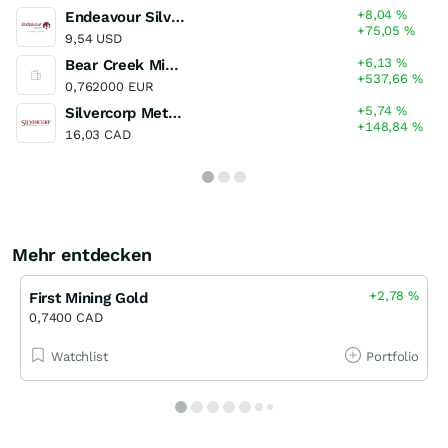
+8,04
%
Endeavour Silver
+75,05
%
9,54 USD
+6,13
%
Bear Creek Mining
+537,66
%
0,762000 EUR
+5,74
%
Silvercorp Metals
+148,84
%
16,03 CAD
Mehr entdecken
+2,78
%
First Mining Gold
0,7400 CAD
Watchlist
Portfolio