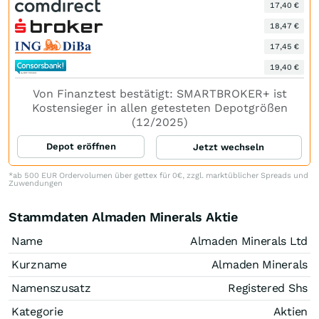
17,40 €
18,47 €
17,45 €
19,40 €
Von Finanztest bestätigt: SMARTBROKER+ ist
Kostensieger in allen getesteten Depotgrößen
(12/2025)
Depot eröffnen
Jetzt wechseln
*ab 500 EUR Ordervolumen über gettex für 0€, zzgl. marktüblicher Spreads und
Zuwendungen
Stammdaten Almaden Minerals Aktie
Name
Almaden Minerals Ltd
Kurzname
Almaden Minerals
Namenszusatz
Registered Shs
Kategorie
Aktien