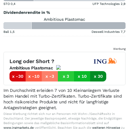
STO
0,4
UFP Technologies
2,9
Dividendenrendite in %
Ambitious Plastomac
Ball
1,5
Deswell Industries
7,7
Werbung
Long oder Short ?
Ambitious Plastomac
x -30
x -10
x -3
x 3
x 10
x 30
Im Durchschnitt erleiden 7 von 10 Kleinanlegern Verluste
beim Handel mit Turbo-Zertifikaten. Turbo-Zertifikate sind
hoch risikoreiche Produkte und nicht für langfristige
Anlagestrategien geeignet.
Diese Werbung richtet sich nur an Personen mit Wohn-/Geschäftssitz in
Deutschland. Der jeweilige Basisprospekt, etwaige Nachträge, die Endgültigen
Bedingungen sowie das maßgebliche Basisinformationsblatt sind auf
www.ingmarkets.de
veröffentlicht. Beachten Sie auch die
weiteren Hinweise
zu