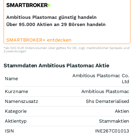
Ambitious Plastomac günstig handeln
Über 95.000 Aktien an 29 Börsen handeln
SMARTBROKER+ entdecken
*ab 500 EUR Ordervolumen über gettex für 0€, zzgl. marktüblicher Spreads und
Zuwendungen
Stammdaten Ambitious Plastomac Aktie
Ambitious Plastomac Co.
Name
Ltd
Kurzname
Ambitious Plastomac
Namenszusatz
Shs Dematerialised
Kategorie
Aktien
Aktientyp
Stammaktien
ISIN
INE267C01013