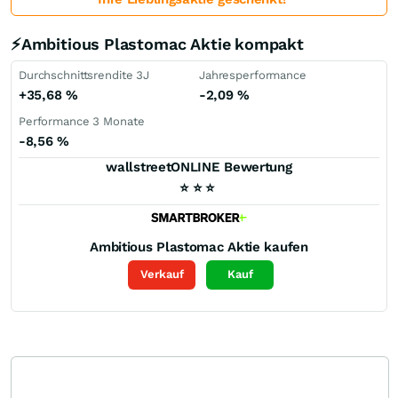
⚡Ambitious Plastomac Aktie kompakt
Durchschnittsrendite 3J
Jahresperformance
+35,68
%
-2,09
%
Performance 3 Monate
-8,56
%
wallstreetONLINE Bewertung
⭐
⭐
⭐
Ambitious Plastomac
Aktie kaufen
Verkauf
Kauf