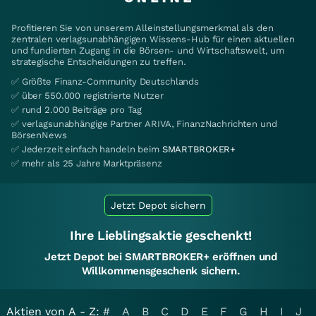
Profitieren Sie von unserem Alleinstellungsmerkmal als den
zentralen verlagsunabhängigen Wissens-Hub für einen aktuellen
und fundierten Zugang in die Börsen- und Wirtschaftswelt, um
strategische Entscheidungen zu treffen.
✅ Größte Finanz-Community Deutschlands
✅ über 550.000 registrierte Nutzer
✅ rund 2.000 Beiträge pro Tag
✅ verlagsunabhängige Partner ARIVA, FinanzNachrichten und
BörsenNews
✅ Jederzeit einfach handeln beim
SMARTBROKER+
✅ mehr als 25 Jahre Marktpräsenz
Jetzt Depot sichern
Ihre Lieblingsaktie geschenkt!
Jetzt Depot bei SMARTBROKER+ eröffnen und
Willkommensgeschenk sichern.
Aktien von A - Z:
#
A
B
C
D
E
F
G
H
I
J