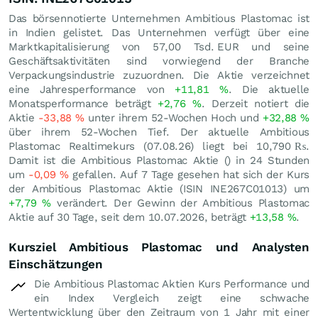
Das börsennotierte Unternehmen Ambitious Plastomac ist
in Indien gelistet. Das Unternehmen verfügt über eine
Marktkapitalisierung von 57,00 Tsd.
EUR
und seine
Geschäftsaktivitäten sind vorwiegend der Branche
Verpackungsindustrie zuzuordnen. Die Aktie verzeichnet
eine Jahresperformance von
+11,81
%
. Die aktuelle
Monatsperformance beträgt
+2,76
%
. Derzeit notiert die
Aktie
-33,88
%
unter ihrem 52-Wochen Hoch und
+32,88
%
über ihrem 52-Wochen Tief. Der aktuelle Ambitious
Plastomac Realtimekurs (
07.08.26
) liegt bei 10,790
₨
.
Damit ist die Ambitious Plastomac Aktie () in 24 Stunden
um
-0,09
%
gefallen. Auf 7 Tage gesehen hat sich der Kurs
der Ambitious Plastomac Aktie (ISIN INE267C01013) um
+7,79
%
verändert. Der Gewinn der Ambitious Plastomac
Aktie auf 30 Tage, seit dem 10.07.2026, beträgt
+13,58
%
.
Kursziel Ambitious Plastomac und Analysten
Einschätzungen
Die Ambitious Plastomac Aktien Kurs Performance und
ein Index Vergleich zeigt eine schwache
Wertentwicklung über den Zeitraum von 1 Jahr mit einer