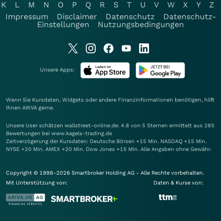
K
L
M
N
O
P
Q
R
S
T
U
V
W
X
Y
Z
Impressum
Disclaimer
Datenschutz
Datenschutz-
Einstellungen
Nutzungsbedingungen
Unsere Apps:
Wenn Sie Kursdaten, Widgets oder andere Finanzinformationen benötigen, hilft
Ihnen
ARIVA
gerne.
Unsere User schätzen wallstreet-online.de: 4.8 von 5 Sternen ermittelt aus 285
Bewertungen bei www.kagels-trading.de
Zeitverzögerung der Kursdaten: Deutsche Börsen +15 Min. NASDAQ +15 Min.
NYSE +20 Min. AMEX +20 Min. Dow Jones +15 Min. Alle Angaben ohne Gewähr.
Copyright © 1998-2026 Smartbroker Holding AG - Alle Rechte vorbehalten.
Mit Unterstützung von:
Daten & Kurse von: