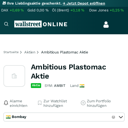
🎁 Ihre Lieblingsaktie geschenkt.
→ Jetzt Depot eröffnen
DAX
+0,69
%
Gold
0,00
%
Öl (Brent)
+0,18
%
Dow Jones
+0,25
%
Aktien
Ambitious Plastomac Aktie
Startseite
Ambitious Plastomac
Aktie
Aktie
SYM:
AMBIT
Land
Alarme
Zur Watchlist
Zum Portfolio
einrichten
hinzufügen
hinzufügen
Bombay