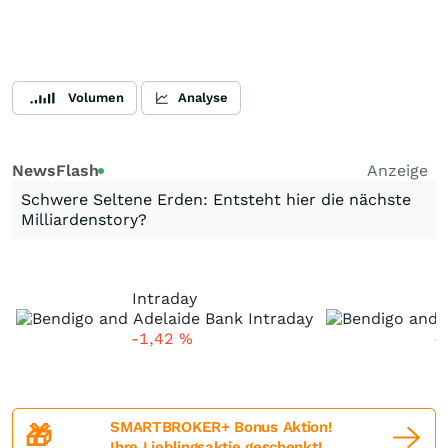
Volumen
Analyse
NewsFlash
Anzeige
Schwere Seltene Erden: Entsteht hier die nächste
Milliardenstory?
Intraday
-1,42
%
-
SMARTBROKER+ Bonus Aktion!
🎁
Ihre Lieblingsaktie geschenkt!