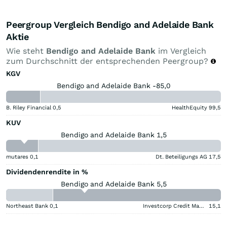
Peergroup Vergleich Bendigo and Adelaide Bank
Aktie
Wie steht
Bendigo and Adelaide Bank
im Vergleich
zum Durchschnitt der entsprechenden Peergroup?
KGV
Bendigo and Adelaide Bank -85,0
B. Riley Financial
0,5
HealthEquity
99,5
KUV
Bendigo and Adelaide Bank 1,5
mutares
0,1
Dt. Beteiligungs AG
17,5
Dividendenrendite in %
Bendigo and Adelaide Bank 5,5
Northeast Bank
0,1
Investcorp Credit Management BDC
15,1