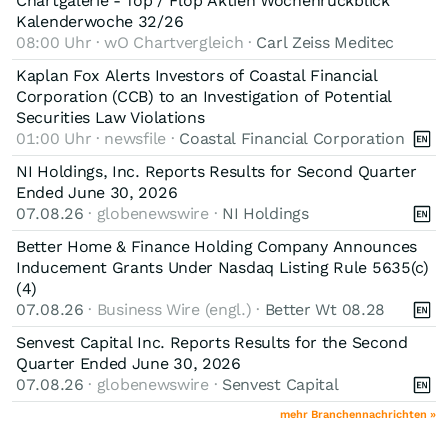
Chartgalerie - Top / Flop Aktien Wochenrückblick
Kalenderwoche 32/26
08:00 Uhr · wO Chartvergleich ·
Carl Zeiss Meditec
Kaplan Fox Alerts Investors of Coastal Financial
Corporation (CCB) to an Investigation of Potential
Securities Law Violations
01:00 Uhr · newsfile ·
Coastal Financial Corporation
NI Holdings, Inc. Reports Results for Second Quarter
Ended June 30, 2026
07.08.26
· globenewswire ·
NI Holdings
Better Home & Finance Holding Company Announces
Inducement Grants Under Nasdaq Listing Rule 5635(c)
(4)
07.08.26
· Business Wire (engl.) ·
Better Wt 08.28
Senvest Capital Inc. Reports Results for the Second
Quarter Ended June 30, 2026
07.08.26
· globenewswire ·
Senvest Capital
mehr Branchennachrichten »