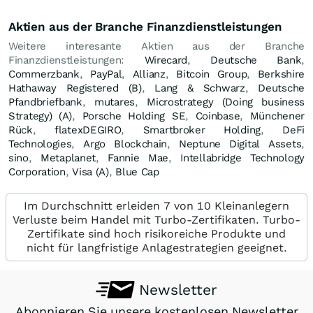
Aktien aus der Branche Finanzdienstleistungen
Weitere interesante Aktien aus der Branche
Finanzdienstleistungen:
Wirecard
,
Deutsche Bank
,
Commerzbank
,
PayPal
,
Allianz
,
Bitcoin Group
,
Berkshire
Hathaway Registered (B)
,
Lang & Schwarz
,
Deutsche
Pfandbriefbank
,
mutares
,
Microstrategy (Doing business
Strategy) (A)
,
Porsche Holding SE
,
Coinbase
,
Münchener
Rück
,
flatexDEGIRO
,
Smartbroker Holding
,
DeFi
Technologies
,
Argo Blockchain
,
Neptune Digital Assets
,
sino
,
Metaplanet
,
Fannie Mae
,
Intellabridge Technology
Corporation
,
Visa (A)
,
Blue Cap
Im Durchschnitt erleiden 7 von 10 Kleinanlegern
Verluste beim Handel mit Turbo-Zertifikaten. Turbo-
Zertifikate sind hoch risikoreiche Produkte und
nicht für langfristige Anlagestrategien geeignet.
Newsletter
Abonnieren Sie unsere kostenlosen Newsletter