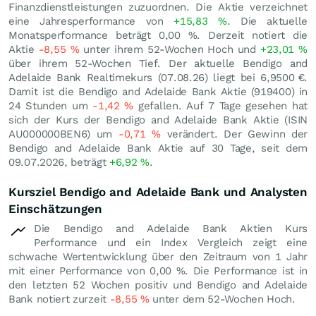
Finanzdienstleistungen zuzuordnen. Die Aktie verzeichnet
eine Jahresperformance von
+15,83
%
. Die aktuelle
Monatsperformance beträgt
0,00
%
. Derzeit notiert die
Aktie
-8,55
%
unter ihrem 52-Wochen Hoch und
+23,01
%
über ihrem 52-Wochen Tief. Der aktuelle Bendigo and
Adelaide Bank Realtimekurs (
07.08.26
) liegt bei 6,9500
€
.
Damit ist die Bendigo and Adelaide Bank Aktie (919400) in
24 Stunden um
-1,42
%
gefallen. Auf 7 Tage gesehen hat
sich der Kurs der Bendigo and Adelaide Bank Aktie (ISIN
AU000000BEN6) um
-0,71
%
verändert. Der Gewinn der
Bendigo and Adelaide Bank Aktie auf 30 Tage, seit dem
09.07.2026, beträgt
+6,92
%
.
Kursziel Bendigo and Adelaide Bank und Analysten
Einschätzungen
Die Bendigo and Adelaide Bank Aktien Kurs
Performance und ein Index Vergleich zeigt eine
schwache Wertentwicklung über den Zeitraum von 1 Jahr
mit einer Performance von
0,00
%
. Die Performance ist in
den letzten 52 Wochen positiv und Bendigo and Adelaide
Bank notiert zurzeit
-8,55
%
unter dem 52-Wochen Hoch.