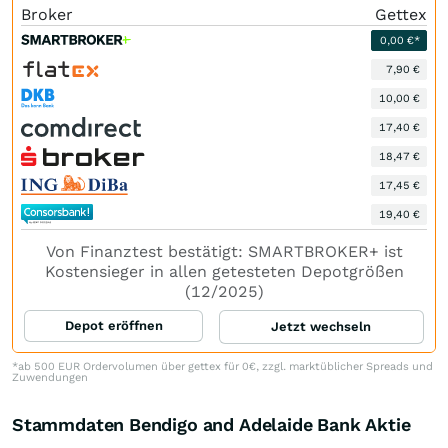
Broker
Gettex
0,00 €*
7,90 €
10,00 €
17,40 €
18,47 €
17,45 €
19,40 €
Von Finanztest bestätigt: SMARTBROKER+ ist
Kostensieger in allen getesteten Depotgrößen
(12/2025)
Depot eröffnen
Jetzt wechseln
*ab 500 EUR Ordervolumen über gettex für 0€, zzgl. marktüblicher Spreads und
Zuwendungen
Stammdaten Bendigo and Adelaide Bank Aktie