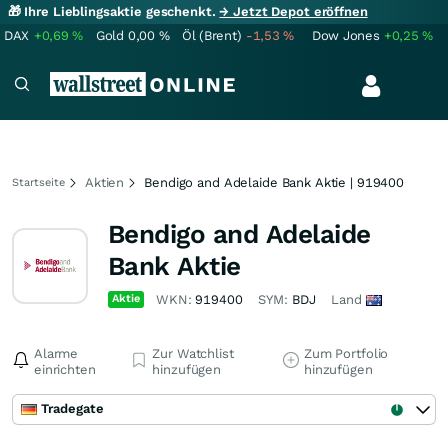
🎁 Ihre Lieblingsaktie geschenkt.
→ Jetzt Depot eröffnen
DAX
+0,69
%
Gold
0,00
%
Öl (Brent)
-1,53
%
Dow Jones
+0,25
%
Aktien
Bendigo and Adelaide Bank Aktie | 919400
Startseite
Bendigo and Adelaide
Bank Aktie
Aktie
WKN:
919400
SYM:
BDJ
Land
Alarme
Zur Watchlist
Zum Portfolio
einrichten
hinzufügen
hinzufügen
Tradegate