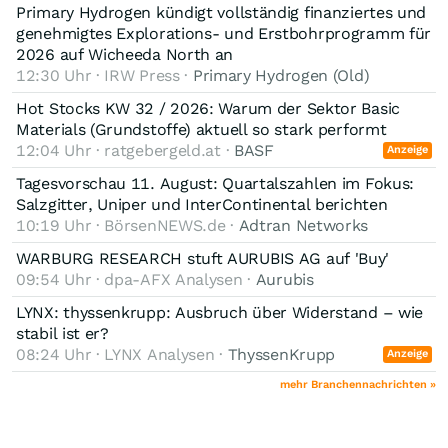
Primary Hydrogen kündigt vollständig finanziertes und
genehmigtes Explorations- und Erstbohrprogramm für
2026 auf Wicheeda North an
12:30 Uhr · IRW Press ·
Primary Hydrogen (Old)
Hot Stocks KW 32 / 2026: Warum der Sektor Basic
Materials (Grundstoffe) aktuell so stark performt
12:04 Uhr · ratgebergeld.at ·
BASF
Anzeige
Tagesvorschau 11. August: Quartalszahlen im Fokus:
Salzgitter, Uniper und InterContinental berichten
10:19 Uhr · BörsenNEWS.de ·
Adtran Networks
WARBURG RESEARCH stuft AURUBIS AG auf 'Buy'
09:54 Uhr · dpa-AFX Analysen ·
Aurubis
LYNX: thyssenkrupp: Ausbruch über Widerstand – wie
stabil ist er?
08:24 Uhr · LYNX Analysen ·
ThyssenKrupp
Anzeige
mehr Branchennachrichten »