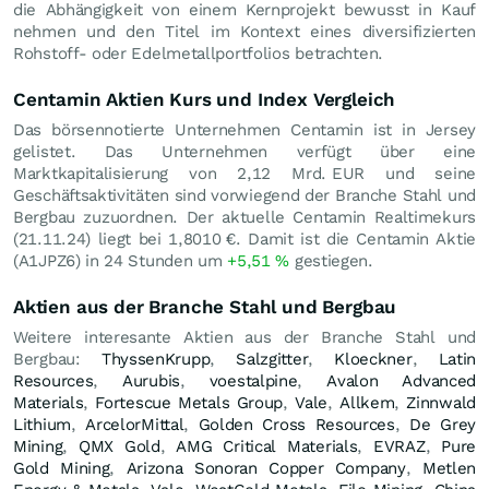
die Abhängigkeit von einem Kernprojekt bewusst in Kauf
nehmen und den Titel im Kontext eines diversifizierten
Rohstoff- oder Edelmetallportfolios betrachten.
Centamin Aktien Kurs und Index Vergleich
Das börsennotierte Unternehmen Centamin ist in Jersey
gelistet. Das Unternehmen verfügt über eine
Marktkapitalisierung von 2,12 Mrd.
EUR
und seine
Geschäftsaktivitäten sind vorwiegend der Branche Stahl und
Bergbau zuzuordnen. Der aktuelle Centamin Realtimekurs
(
21.11.24
) liegt bei 1,8010
€
. Damit ist die Centamin Aktie
(A1JPZ6) in 24 Stunden um
+5,51
%
gestiegen.
Aktien aus der Branche Stahl und Bergbau
Weitere interesante Aktien aus der Branche Stahl und
Bergbau:
ThyssenKrupp
,
Salzgitter
,
Kloeckner
,
Latin
Resources
,
Aurubis
,
voestalpine
,
Avalon Advanced
Materials
,
Fortescue Metals Group
,
Vale
,
Allkem
,
Zinnwald
Lithium
,
ArcelorMittal
,
Golden Cross Resources
,
De Grey
Mining
,
QMX Gold
,
AMG Critical Materials
,
EVRAZ
,
Pure
Gold Mining
,
Arizona Sonoran Copper Company
,
Metlen