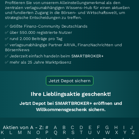
Profitieren Sie von unserem Alleinstellungsmerkmal als den
zentralen verlagsunabhängigen Wissens-Hub für einen aktuellen
und fundierten Zugang in die Börsen- und Wirtschaftswelt, um
strategische Entscheidungen zu treffen.
✅ Größte Finanz-Community Deutschlands
✅ über 550.000 registrierte Nutzer
✅ rund 2.000 Beiträge pro Tag
✅ verlagsunabhängige Partner ARIVA, FinanzNachrichten und
BörsenNews
✅ Jederzeit einfach handeln beim
SMARTBROKER+
✅ mehr als 25 Jahre Marktpräsenz
Jetzt Depot sichern
Ihre Lieblingsaktie geschenkt!
Jetzt Depot bei SMARTBROKER+ eröffnen und
Willkommensgeschenk sichern.
Aktien von A - Z:
#
A
B
C
D
E
F
G
H
I
J
K
L
M
N
O
P
Q
R
S
T
U
V
W
X
Y
Z