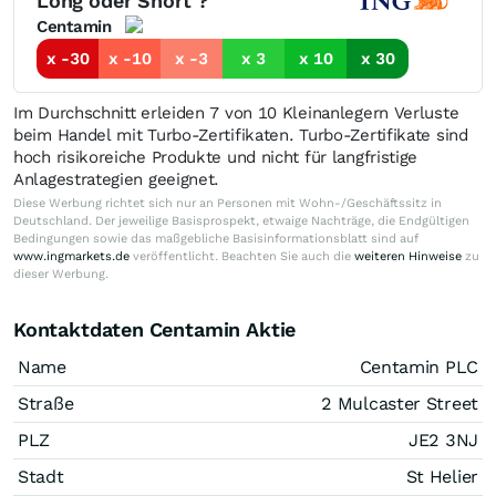
Long oder Short ?
Centamin
x -30
x -10
x -3
x 3
x 10
x 30
Im Durchschnitt erleiden 7 von 10 Kleinanlegern Verluste
beim Handel mit Turbo-Zertifikaten. Turbo-Zertifikate sind
hoch risikoreiche Produkte und nicht für langfristige
Anlagestrategien geeignet.
Diese Werbung richtet sich nur an Personen mit Wohn-/Geschäftssitz in
Deutschland. Der jeweilige Basisprospekt, etwaige Nachträge, die Endgültigen
Bedingungen sowie das maßgebliche Basisinformationsblatt sind auf
www.ingmarkets.de
veröffentlicht. Beachten Sie auch die
weiteren Hinweise
zu
dieser Werbung.
Kontaktdaten Centamin Aktie
Name
Centamin PLC
Straße
2 Mulcaster Street
PLZ
JE2 3NJ
Stadt
St Helier