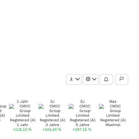
1 Jahr
3J
5J
Max
+118,12
%
+242,04
%
+197,15
%