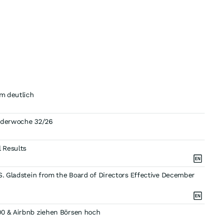
em deutlich
enderwoche 32/26
 Results
S. Gladstein from the Board of Directors Effective December
00 & Airbnb ziehen Börsen hoch