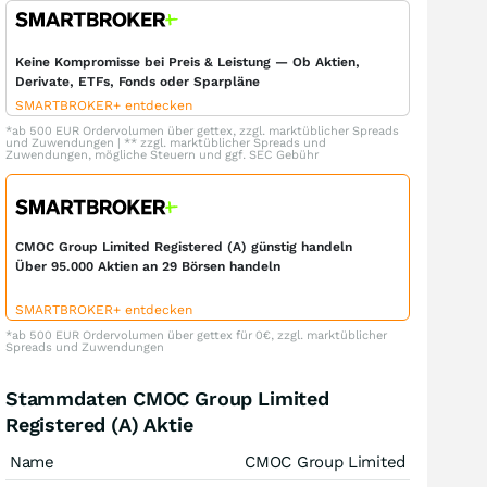
Keine Kompromisse bei Preis & Leistung — Ob Aktien,
Derivate, ETFs, Fonds oder Sparpläne
SMARTBROKER+ entdecken
*ab 500 EUR Ordervolumen über gettex, zzgl. marktüblicher Spreads
und Zuwendungen | ** zzgl. marktüblicher Spreads und
Zuwendungen, mögliche Steuern und ggf. SEC Gebühr
CMOC Group Limited Registered (A) günstig handeln
Über 95.000 Aktien an 29 Börsen handeln
SMARTBROKER+ entdecken
*ab 500 EUR Ordervolumen über gettex für 0€, zzgl. marktüblicher
Spreads und Zuwendungen
Stammdaten CMOC Group Limited
Registered (A) Aktie
Name
CMOC Group Limited