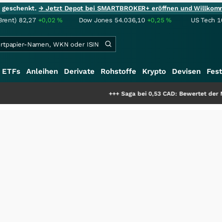
ie geschenkt.
→ Jetzt Depot bei SMARTBROKER+ eröffnen und Willkom
Brent)
82,27
+0,02
%
Dow Jones
54.036,10
+0,25
%
US Tech 1
ETFs
Anleihen
Derivate
Rohstoffe
Krypto
Devisen
Fest
+++
Saga bei 0,53 CAD: Bewertet der Markt noch i