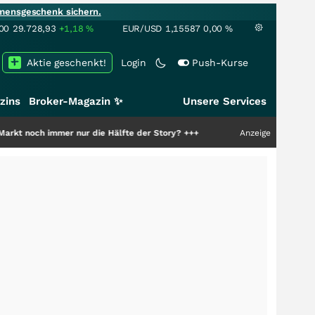
mensgeschenk sichern.
00
29.728,93
+1,18
%
EUR/USD
1,15587
0,00
%
Aktie geschenkt!
Login
Push-Kurse
zins
Broker-Magazin ✨
Unsere Services
mmer nur die Hälfte der Story?
+++
Anzeige