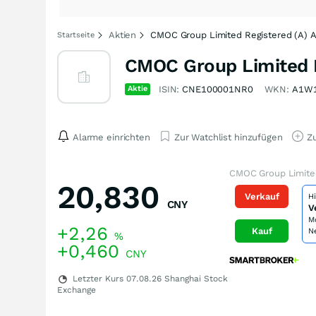
Aktien
CMOC Group Limited Registered (A) 
Startseite
CMOC Group Limited R
Aktie
ISIN:
CNE100001NR0
WKN:
A1W
Alarme einrichten
Zur Watchlist hinzufügen
Zu
CMOC Group Limited
20,830
Verkauf
H
CNY
V
M
+2,26
Kauf
N
%
+0,460
CNY
Letzter Kurs
07.08.26
Shanghai Stock
Exchange