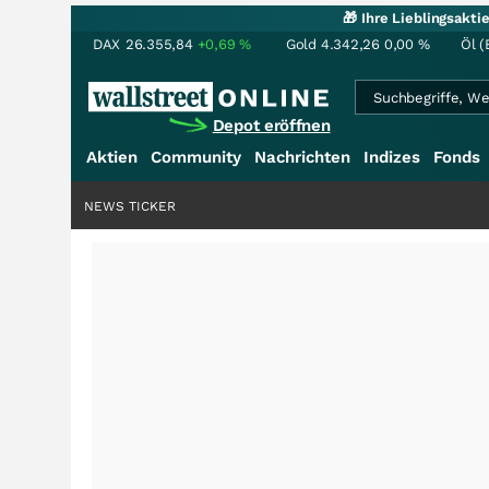
🎁 Ihre Lieblingsakt
DAX
26.355,84
+0,69
%
Gold
4.342,26
0,00
%
Öl (
Depot eröffnen
Aktien
Community
Nachrichten
Indizes
Fonds
NEWS TICKER