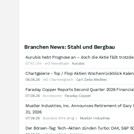
Branchen News: Stahl und Bergbau
Aurubis hebt Prognose an – doch die Aktie fällt trotzd
07:41 Uhr · wO Newsflash ·
Aurubis
Chartgalerie - Top / Flop Aktien Wochenrückblick Kal
08.08.26
· wO Chartvergleich ·
Carl Zeiss Meditec
Faraday Copper Reports Second Quarter 2026 Financial
07.08.26
· Accesswire ·
Faraday Copper
Mueller Industries, Inc. Announces Retirement of Gary 
31, 2026
07.08.26
· Business Wire (engl.) ·
Mueller Industries
Der Börsen-Tag: Tech-Aktien zünden Turbo: DAX, S&P 5