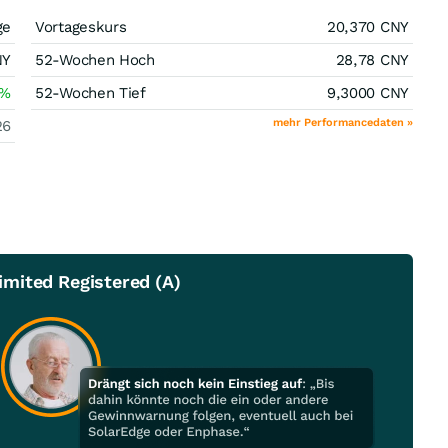
ge
Vortageskurs
20,370
CNY
NY
52-Wochen Hoch
28,78
CNY
%
52-Wochen Tief
9,3000
CNY
mehr Performancedaten »
26
mited Registered (A)