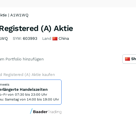
Aktie | A1W1WQ
egistered (A) Aktie
1WQ
SYM:
603993
Land
China
m Portfolio hinzufügen
 Registered (A) Aktie kaufen
inweis
erlängerte Handelszeiten
o-Fr von
07:30 bis 23:00 Uhr
eu: Samstag von 14:00 bis 19:00 Uhr