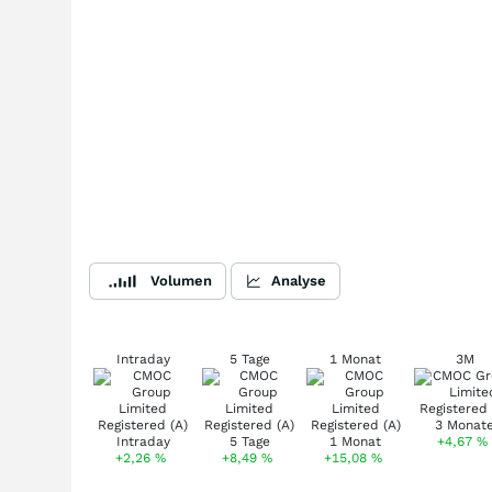
Volumen
Analyse
Intraday
5 Tage
1 Monat
3M
+4,67
%
+2,26
%
+8,49
%
+15,08
%