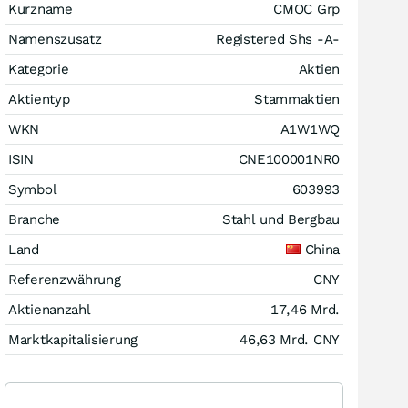
Kurzname
CMOC Grp
Namenszusatz
Registered Shs -A-
Kategorie
Aktien
Aktientyp
Stammaktien
WKN
A1W1WQ
ISIN
CNE100001NR0
Symbol
603993
Branche
Stahl und Bergbau
Land
China
Referenzwährung
CNY
Aktienanzahl
17,46 Mrd.
Marktkapitalisierung
46,63 Mrd.
CNY