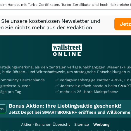
eim Handel mit Turbo-Zertifikaten. Turbo-Zertifikate sind hoch risikoreiche P
 Sie unsere kostenlosen Newsletter und
Jetz
n Sie nichts mehr aus der Redaktion
instellungsmerkmal als den zentralen verlagsunabhängigen Wissens-Hub 
 in die Börsen- und Wirtschaftswelt, um strategische Entscheidungen zu
Community Deutschlands
✅ verlagsunabhängige Partner ARIVA, Fi
gistrierte Nutzer
✅ Jederzeit einfach handeln beim
SMART
räge pro Tag
✅ mehr als 25 Jahre Marktpräsenz
Bonus Aktion:
Ihre Lieblingsaktie geschenkt!
rn
Jetzt Depot bei SMARTBROKER+ eröffnen und Willkommen
Aktien-Branchen Übersicht
Sitemap
Werbung