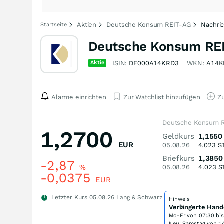
Aktien
Deutsche Konsum REIT-AG
Nachri
Startseite
Deutsche Konsum REI
Aktie
ISIN:
DE000A14KRD3
WKN:
A14K
Alarme einrichten
Zur Watchlist hinzufügen
Zu
Deutsche Konsum R
1,2700
Geldkurs
1,1550
EUR
05.08.26
4.023
S
Briefkurs
1,3850
-2,87
%
05.08.26
4.023
S
-0,0375
EUR
Letzter Kurs
05.08.26
Lang & Schwarz
Hinweis
Verlängerte Hand
Mo-Fr von
07:30 bi
Neu: Samstag von 14