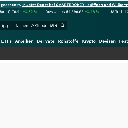
ie geschenkt.
→ Jetzt Depot bei SMARTBROKER+ eröffnen und Willkom
(Brent)
79,44
+0,82
%
Dow Jones
54.399,93
+0,46
%
US Tech 1
ETFs
Anleihen
Derivate
Rohstoffe
Krypto
Devisen
Fest