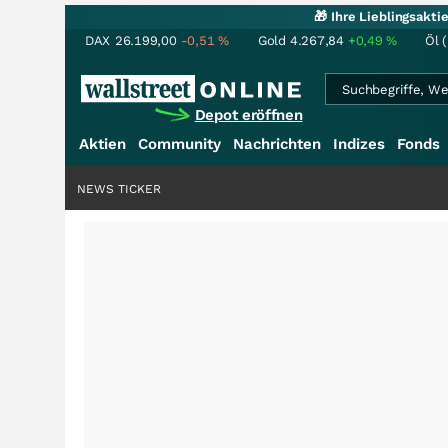
🎁 Ihre Lieblingsakt
DAX
26.199,00
-0,51
%
Gold
4.267,84
+0,49
%
Öl 
Depot eröffnen
Aktien
Community
Nachrichten
Indizes
Fonds
NEWS TICKER