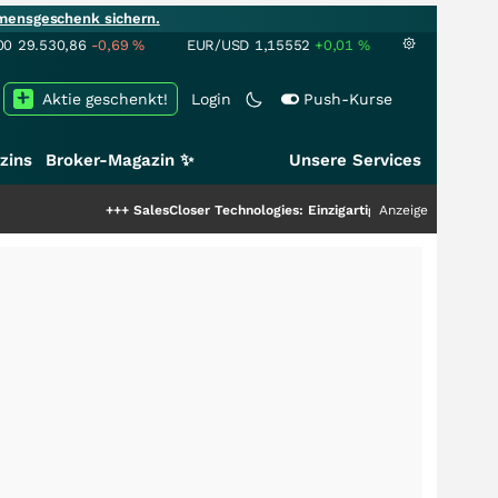
mensgeschenk sichern.
00
29.530,86
-0,69
%
EUR/USD
1,15552
+0,01
%
Aktie geschenkt!
Login
Push-Kurse
zins
Broker-Magazin ✨
Unsere Services
+++
SalesCloser Technologies: Einzigartige Leistung zieht die Top-Dogs
Anzeige