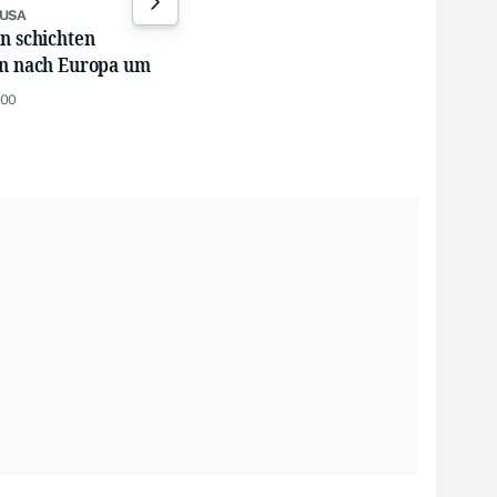
02.08.26, 11:00
gest
 USA
n schichten
en nach Europa um
:00