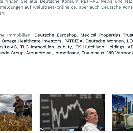
e finden Sie alle Deutsche Konsum REIT-AG News und Nach
urmeldungen auf wallstreet-online.de, aber auch Deutsche Ko
en.
che Immobilien:
Deutsche Euroshop
,
Medical Properties Trus
,
Omega Healthcare Investors
,
PATRIZIA
,
Deutsche Wohnen
,
LE
esitz-AG
,
TLG Immobilien
,
publity
,
CK Hutchison Holdings
,
A
rande Group
,
Aroundtown
,
Immofinanz
,
Traumhaus
,
VIB Vermoe