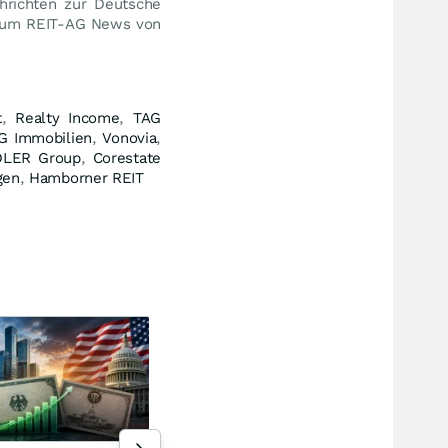
richten zur Deutsche
nsum REIT-AG News von
t
,
Realty Income
,
TAG
G Immobilien
,
Vonovia
,
DLER Group
,
Corestate
gen
,
Hamborner REIT
Silber arbeitet an Trendwende
Peki
Silberpreis-Prognose:
Eur
Edelmetall bereitet Rallye
Han
vor – Silber bald bei 80 USD?
län