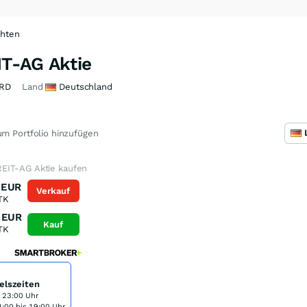
chten
T-AG Aktie
RD
Land
Deutschland
m Portfolio hinzufügen
EIT-AG Aktie kaufen
EUR
Verkauf
TK
EUR
Kauf
TK
elszeiten
s 23:00 Uhr
:00 bis 19:00 Uhr