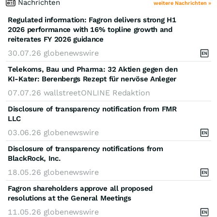
Nachrichten
weitere Nachrichten »
Regulated information: Fagron delivers strong H1
2026 performance with 16% topline growth and
reiterates FY 2026 guidance
30.07.26
globenewswire
Telekoms, Bau und Pharma: 32 Aktien gegen den
KI-Kater: Berenbergs Rezept für nervöse Anleger
07.07.26
wallstreetONLINE Redaktion
Disclosure of transparency notification from FMR
LLC
03.06.26
globenewswire
Disclosure of transparency notifications from
BlackRock, Inc.
18.05.26
globenewswire
Fagron shareholders approve all proposed
resolutions at the General Meetings
11.05.26
globenewswire