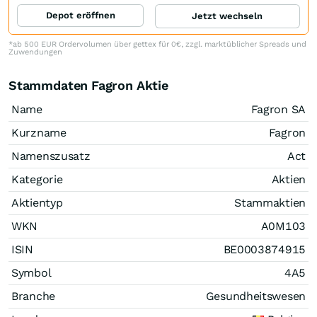
Depot eröffnen
Jetzt wechseln
*ab 500 EUR Ordervolumen über gettex für 0€, zzgl. marktüblicher Spreads und
Zuwendungen
Stammdaten Fagron Aktie
Name
Fagron SA
Kurzname
Fagron
Namenszusatz
Act
Kategorie
Aktien
Aktientyp
Stammaktien
WKN
A0M103
ISIN
BE0003874915
Symbol
4A5
Branche
Gesundheitswesen