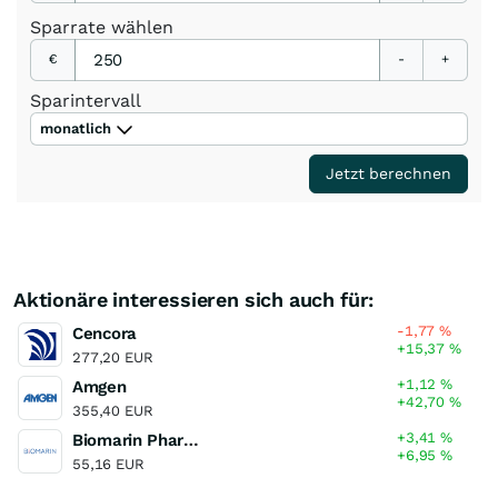
Sparrate
wählen
€
-
+
Sparintervall
monatlich
Jetzt berechnen
Aktionäre interessieren sich auch für:
-1,77
%
Cencora
+15,37
%
277,20 EUR
+1,12
%
Amgen
+42,70
%
355,40 EUR
+3,41
%
Biomarin Pharmaceutical
+6,95
%
55,16 EUR