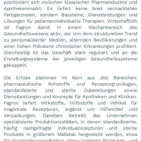
positioniert sich zwischen klassischer Pharmaindustrie und
Apothekenmarkt: Es liefert keine breit vermarkteten
Fertigarzneien, sondern Bausteine, Dienstleistungen und
Lösungen für patientenindividuelle Therapien. Wirtschaftlich
ist Fagron damit in einem Nischenbereich des
Gesundheitswesens aktiv, der von dem strukturellen Trend
zu personalisierter Medizin, alternden Bevölkerungen und
einer hohen Prävalenz chronischer Erkrankungen profitiert.
Gleichzeitig ist das Geschäft stark reguliert und an die
Erstattungssysteme der jeweiligen Gesundheitssysteme
gekoppelt.
Die Erlöse stammen im Kern aus drei Bereichen:
pharmazeutische Rohstoffe und Rezepturgrundlagen,
standardisierte und sterile Zubereitungen sowie
Dienstleistungen und Konzepte für Apotheken und Kliniken.
Fagron liefert Wirkstoffe, Hilfsstoffe und Vehikel für
magistrale Rezepturen, ergänzt um Hilfsmittel und
Verpackungen. Daneben betreibt das Unternehmen
spezialisierte Produktionsstätten, in denen standardisierte,
häufig nachgefragte Individualrezepturen und sterile
Produkte in größerem Maßstab hergestellt werden, etwa
für Krankenhausapotheken. Hinzu kommen Beratungs- und