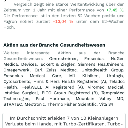
Vergleich zeigt eine starke Wertentwicklung über den
Zeitraum von 1 Jahr mit einer Performance von
+7,45
%
.
Die Performance ist in den letzten 52 Wochen positiv und
Fagron notiert zurzeit
-13,04
%
unter dem 52-Wochen
Hoch.
Aktien aus der Branche Gesundheitswesen
Weitere interesante Aktien aus der Branche
Gesundheitswesen:
Gerresheimer
,
Fresenius
,
NuGen
Medical Devices
,
Eckert & Ziegler
,
Siemens Healthineers
,
Draegerwerk
,
Carl Zeiss Meditec
,
Unitedhealth Group
,
Fresenius Medical Care
,
M1 Kliniken
,
Urologix
,
Cytosorbents
,
Hims & Hers Health Registered (A)
,
Teladoc
Health
,
HealWELL AI Registered (A)
,
Viromed Medical
,
Intuitive Surgical
,
BICO Group Registered (B)
,
TempraMed
Technologies
,
Paul Hartmann
,
Mountain Valley MD
,
STRATEC
,
Medtronic
,
Thermo Fisher Scientific
,
Vita 34
Im Durchschnitt erleiden 7 von 10 Kleinanlegern
Verluste beim Handel mit Turbo-Zertifikaten. Turbo-