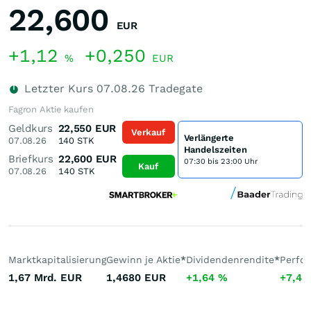
22,600
EUR
+1,12
+0,250
%
EUR
Letzter Kurs
07.08.26
Tradegate
Fagron Aktie kaufen
Geldkurs
22,550
EUR
Verkauf
Verlängerte
07.08.26
140
STK
Handelszeiten
Briefkurs
22,600
EUR
07:30 bis 23:00 Uhr
Kauf
07.08.26
140
STK
Marktkapitalisierung
Gewinn je Aktie
*
Dividendenrendite
*
Perfo
1,67 Mrd.
EUR
1,4680
EUR
+1,64
%
+7,4