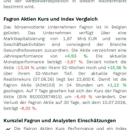
und der Wettbewerbsposition in diesem Nischenmarkt
bestimmt wird.
Fagron Aktien Kurs und Index Vergleich
Das börsennotierte Unternehmen Fagron ist in Belgien
gelistet. Das Unternehmen verfügt über eine
Marktkapitalisierung von 1,67 Mrd.
EUR
und seine
Geschäftsaktivitäten sind vorwiegend der Branche
Gesundheitswesen zuzuordnen. Die Aktie verzeichnet eine
Jahresperformance von
+4,93
%
. Die aktuelle
Monatsperformance beträgt
-3,87
%
. Derzeit notiert die
Aktie
-13,04
%
unter ihrem 52-Wochen Hoch und
+15,56
%
über ihrem 52-Wochen Tief. Der aktuelle Fagron
Realtimekurs (
07.08.26
) liegt bei 22,600
€
. Damit ist die
Fagron Aktie (A0M103) in 24 Stunden um
+1,12
%
gestiegen. Auf 7 Tage gesehen hat sich der Kurs der Fagron
Aktie (ISIN BE0003874915) um
-6,49
%
verändert. Der
Verlust der Fagron Aktie auf 30 Tage, seit dem 10.07.2026,
beträgt
-8,02
%
.
Kursziel Fagron und Analysten Einschätzungen
Die Fagron Aktien Kurs Performance und ein Index