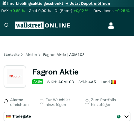
🎁 Ihre Lieblingsaktie geschenkt.
→ Jetzt Depot eröffnen
DAX
+0,69
%
Gold
0,00
%
Öl (Brent)
+0,02
%
Dow Jones
+0,25
%
Aktien
Fagron Aktie | A0M103
Startseite
Fagron Aktie
Aktie
WKN:
A0M103
SYM:
4A5
Land
Alarme
Zur Watchlist
Zum Portfolio
einrichten
hinzufügen
hinzufügen
Tradegate