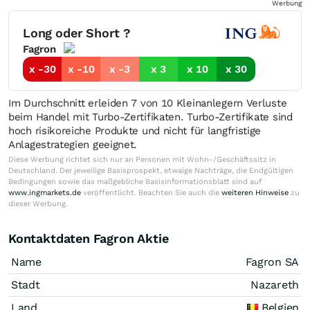
Werbung
Long oder Short ?
Fagron
x -30
x -10
x -3
x 3
x 10
x 30
Im Durchschnitt erleiden 7 von 10 Kleinanlegern Verluste
beim Handel mit Turbo-Zertifikaten. Turbo-Zertifikate sind
hoch risikoreiche Produkte und nicht für langfristige
Anlagestrategien geeignet.
Diese Werbung richtet sich nur an Personen mit Wohn-/Geschäftssitz in
Deutschland. Der jeweilige Basisprospekt, etwaige Nachträge, die Endgültigen
Bedingungen sowie das maßgebliche Basisinformationsblatt sind auf
www.ingmarkets.de
veröffentlicht. Beachten Sie auch die
weiteren Hinweise
zu
dieser Werbung.
Kontaktdaten Fagron Aktie
Name
Fagron SA
Stadt
Nazareth
Land
Belgien