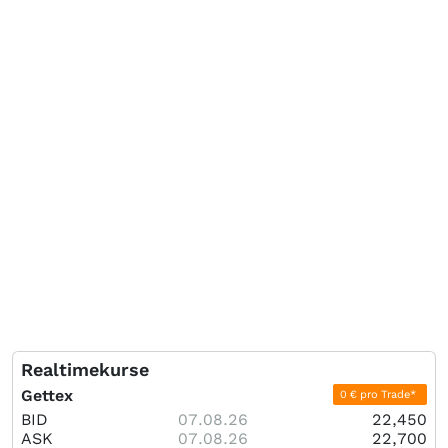
Realtimekurse
Gettex
0 € pro Trade*
BID
07.08.26
22,450
ASK
07.08.26
22,700