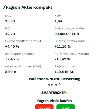
⚡Fagron Aktie kompakt
KGV
KUV
15,33
1,64
KCV
Dividende pro Aktie
12,20
0,400000
EUR
Durchschnittsrendite 5J
Durchschnittsrendite 3J
+4,40
%
+11,10
%
Jahresperformance
Performance 3 Monate
+7,45
%
-10,42
%
relatives Volumen (rVol)
Tagesvolumen
8,59
x
119.615 St.
wallstreetONLINE Bewertung
⭐
⭐
⭐
⭐
Fagron
Aktie kaufen
Verkauf
Kauf