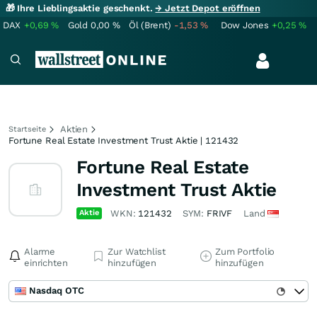
🎁 Ihre Lieblingsaktie geschenkt.
→ Jetzt Depot eröffnen
DAX
+0,69
%
Gold
0,00
%
Öl (Brent)
-1,53
%
Dow Jones
+0,25
%
Aktien
Startseite
Fortune Real Estate Investment Trust Aktie | 121432
Fortune Real Estate
Investment Trust Aktie
Aktie
WKN:
121432
SYM:
FRIVF
Land
Alarme
Zur Watchlist
Zum Portfolio
einrichten
hinzufügen
hinzufügen
Nasdaq OTC