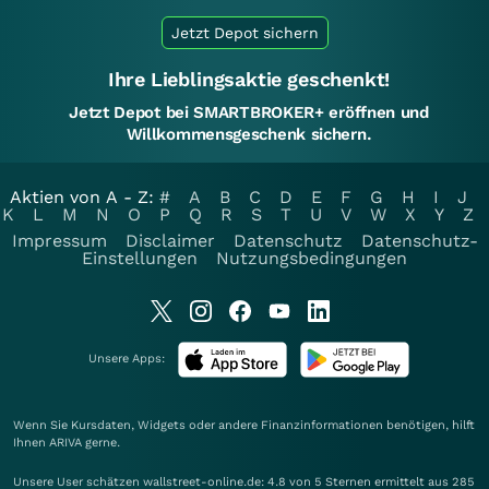
Jetzt Depot sichern
Ihre Lieblingsaktie geschenkt!
Jetzt Depot bei SMARTBROKER+ eröffnen und
Willkommensgeschenk sichern.
Aktien von A - Z:
#
A
B
C
D
E
F
G
H
I
J
K
L
M
N
O
P
Q
R
S
T
U
V
W
X
Y
Z
Impressum
Disclaimer
Datenschutz
Datenschutz-
Einstellungen
Nutzungsbedingungen
Unsere Apps:
Wenn Sie Kursdaten, Widgets oder andere Finanzinformationen benötigen, hilft
Ihnen
ARIVA
gerne.
Unsere User schätzen wallstreet-online.de: 4.8 von 5 Sternen ermittelt aus 285