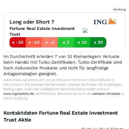
Werbung
Long oder Short ?
Fortune Real Estate Investment
Trust
x -30
x -10
x -3
x 3
x 10
x 30
Im Durchschnitt erleiden 7 von 10 Kleinanlegern Verluste
beim Handel mit Turbo-Zertifikaten. Turbo-Zertifikate sind
hoch risikoreiche Produkte und nicht für langfristige
Anlagestrategien geeignet.
Diese Werbung richtet sich nur an Personen mit Wohn-/Geschäftssitz in
Deutschland. Der jeweilige Basisprospekt, etwaige Nachträge, die Endgültigen
Bedingungen sowie das maßgebliche Basisinformationsblatt sind auf
www.ingmarkets.de
veröffentlicht. Beachten Sie auch die
weiteren Hinweise
zu
dieser Werbung.
Kontaktdaten Fortune Real Estate Investment
Trust Aktie