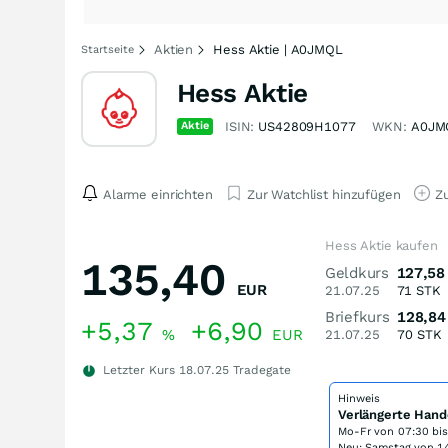
Aktien
Hess Aktie | A0JMQL
Startseite
Hess Aktie
Aktie
ISIN:
US42809H1077
WKN:
A0JM
Alarme einrichten
Zur Watchlist hinzufügen
Zu
Hess Aktie kaufen
135,40
Geldkurs
127,58
EUR
21.07.25
71
STK
Briefkurs
128,84
+5,37
+6,90
%
EUR
21.07.25
70
STK
Letzter Kurs
18.07.25
Tradegate
Hinweis
Verlängerte Hand
Mo-Fr von
07:30 bi
Neu: Samstag von 14