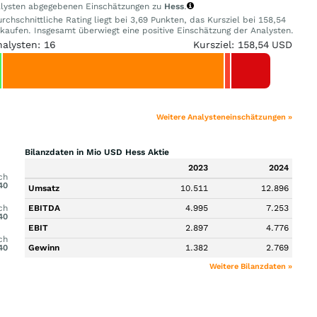
nalysten abgegebenen Einschätzungen zu
Hess
.
chschnittliche Rating liegt bei 3,69 Punkten, das Kursziel bei 158,54
ufen. Insgesamt überwiegt eine positive Einschätzung der Analysten.
nalysten: 16
Kursziel: 158,54 USD
Weitere Analysteneinschätzungen »
Bilanzdaten in Mio USD Hess Aktie
2023
2024
ch
40
Umsatz
10.511
12.896
ch
EBITDA
4.995
7.253
40
EBIT
2.897
4.776
ch
40
Gewinn
1.382
2.769
Weitere Bilanzdaten »