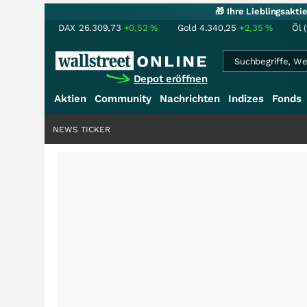
🎁 Ihre Lieblingsakt
DAX
26.309,73
+0,52
%
Gold
4.340,25
+2,35
%
Öl 
Depot eröffnen
Aktien
Community
Nachrichten
Indizes
Fonds
NEWS TICKER