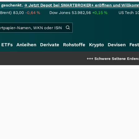
ie geschenkt.
→ Jetzt Depot bei SMARTBROKER+ eröffnen und Willkom
(Brent)
83,00
-0,64
%
Dow Jones
53.982,56
+0,15
%
US Tech 1
ETFs
Anleihen
Derivate
Rohstoffe
Krypto
Devisen
Fest
+++
Schwere Seltene Erden: Entsteht hie