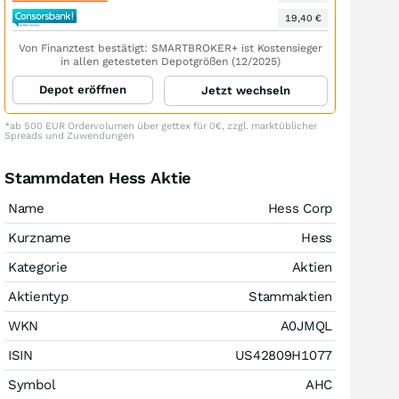
19,40 €
Von Finanztest bestätigt: SMARTBROKER+ ist Kostensieger
in allen getesteten Depotgrößen (12/2025)
Depot eröffnen
Jetzt wechseln
*ab 500 EUR Ordervolumen über gettex für 0€, zzgl. marktüblicher
Spreads und Zuwendungen
Stammdaten Hess Aktie
Name
Hess Corp
Kurzname
Hess
Kategorie
Aktien
Aktientyp
Stammaktien
WKN
A0JMQL
ISIN
US42809H1077
Symbol
AHC