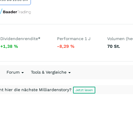
Dividendenrendite
*
Performance 1 J
Volumen (he
+1,38
%
-8,29
%
70
St.
Forum
Tools & Vergleiche
t hier die nächste Milliardenstory?
Jetzt lesen