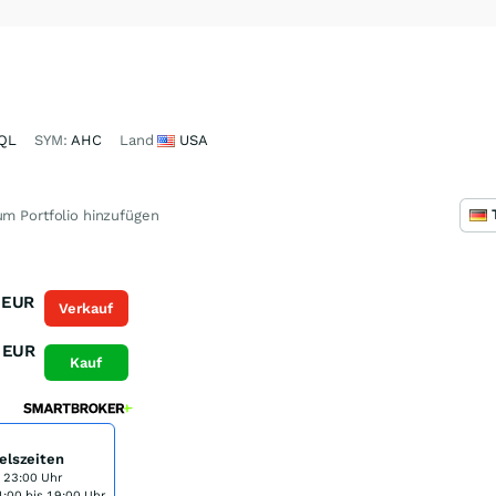
QL
SYM:
AHC
Land
USA
m Portfolio hinzufügen
EUR
Verkauf
EUR
Kauf
elszeiten
s 23:00 Uhr
:00 bis 19:00 Uhr