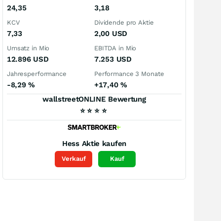
24,35
3,18
KCV
Dividende pro Aktie
7,33
2,00
USD
Umsatz in Mio
EBITDA in Mio
12.896
USD
7.253
USD
Jahresperformance
Performance 3 Monate
-8,29
%
+17,40
%
wallstreetONLINE Bewertung
⭐
⭐
⭐
⭐
Hess
Aktie kaufen
Verkauf
Kauf