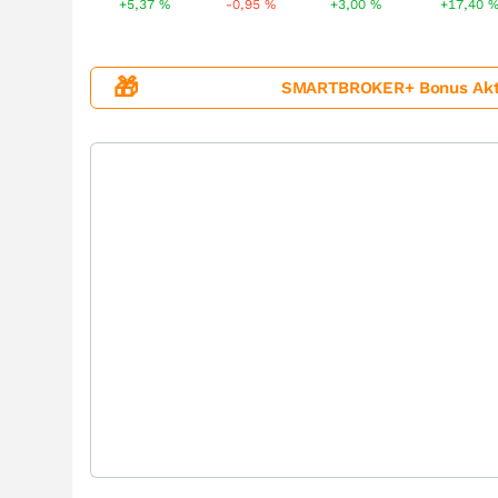
+5,37
%
-0,95
%
+3,00
%
+17,40
🎁
SMARTBROKER+ Bonus Aktion