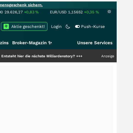
mensgeschenk sichern.
00
29.626,27
+0,83
%
EUR/USD
1,15652
+0,35
%
Aktie geschenkt!
Login
Push-Kurse
zins
Broker-Magazin ✨
Unsere Services
r die nächste Milliardenstory?
+++
Anzeige