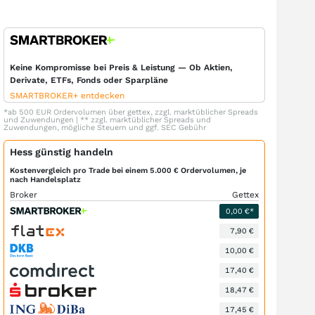
Keine Kompromisse bei Preis & Leistung — Ob Aktien,
Derivate, ETFs, Fonds oder Sparpläne
SMARTBROKER+ entdecken
*ab 500 EUR Ordervolumen über gettex, zzgl. marktüblicher Spreads
und Zuwendungen | ** zzgl. marktüblicher Spreads und
Zuwendungen, mögliche Steuern und ggf. SEC Gebühr
Hess günstig handeln
Kostenvergleich pro Trade bei einem 5.000 € Ordervolumen, je
nach Handelsplatz
Broker
Gettex
0,00 €*
7,90 €
10,00 €
17,40 €
18,47 €
17,45 €