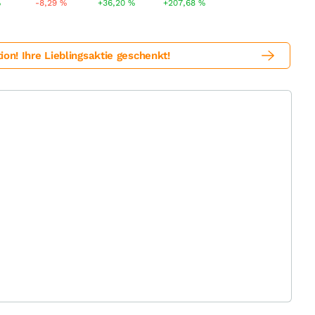
%
-8,29
%
+36,20
%
+207,68
%
! Ihre Lieblingsaktie geschenkt!