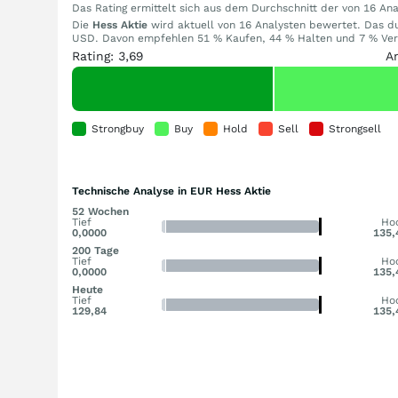
Das Rating ermittelt sich aus dem Durchschnitt der von 16 A
Die
Hess Aktie
wird aktuell von 16 Analysten bewertet. Das dur
USD. Davon empfehlen 51 % Kaufen, 44 % Halten und 7 % Verka
Rating: 3,69
A
Strongbuy
Buy
Hold
Sell
Strongsell
Technische Analyse in EUR Hess Aktie
52 Wochen
Tief
Ho
0,0000
135,
200 Tage
Tief
Ho
0,0000
135,
Heute
Tief
Ho
129,84
135,