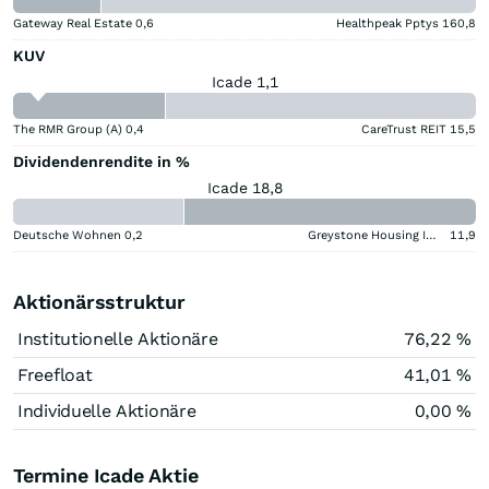
Gateway Real Estate
0,6
Healthpeak Pptys
160,8
KUV
Icade 1,1
The RMR Group (A)
0,4
CareTrust REIT
15,5
Dividendenrendite in %
Icade 18,8
Deutsche Wohnen
0,2
Greystone Housing Impact Investors LP Benef Unit Cert
11,9
Aktionärsstruktur
Institutionelle Aktionäre
76,22 %
Freefloat
41,01 %
Individuelle Aktionäre
0,00 %
Termine Icade Aktie