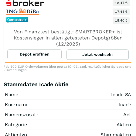
18,47 €
17,45 €
19,40 €
Von Finanztest bestätigt: SMARTBROKER+ ist
Kostensieger in allen getesteten Depotgrößen
(12/2025)
Depot eröffnen
Jetzt wechseln
*ab 500 EUR Ordervolumen über gettex für 0€, zzgl. marktüblicher Spreads und
Zuwendungen
Stammdaten Icade Aktie
Name
Icade SA
Kurzname
Icade
Namenszusatz
Act
Kategorie
Aktien
Aktientyp
Stammaktien