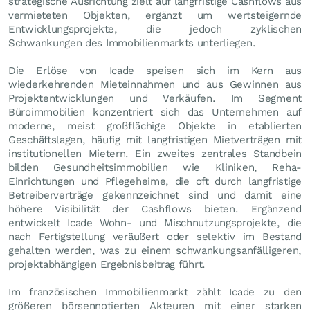
strategische Ausrichtung zielt auf langfristige Cashflows aus
vermieteten Objekten, ergänzt um wertsteigernde
Entwicklungsprojekte, die jedoch zyklischen
Schwankungen des Immobilienmarkts unterliegen.
Die Erlöse von Icade speisen sich im Kern aus
wiederkehrenden Mieteinnahmen und aus Gewinnen aus
Projektentwicklungen und Verkäufen. Im Segment
Büroimmobilien konzentriert sich das Unternehmen auf
moderne, meist großflächige Objekte in etablierten
Geschäftslagen, häufig mit langfristigen Mietverträgen mit
institutionellen Mietern. Ein zweites zentrales Standbein
bilden Gesundheitsimmobilien wie Kliniken, Reha-
Einrichtungen und Pflegeheime, die oft durch langfristige
Betreiberverträge gekennzeichnet sind und damit eine
höhere Visibilität der Cashflows bieten. Ergänzend
entwickelt Icade Wohn- und Mischnutzungsprojekte, die
nach Fertigstellung veräußert oder selektiv im Bestand
gehalten werden, was zu einem schwankungsanfälligeren,
projektabhängigen Ergebnisbeitrag führt.
Im französischen Immobilienmarkt zählt Icade zu den
größeren börsennotierten Akteuren mit einer starken