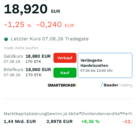
18,920
EUR
-1,25
-0,240
%
EUR
Letzter Kurs
07.08.26
Tradegate
Icade Aktie kaufen
Geldkurs
18,880
EUR
Verkauf
Verlängerte
07.08.26
170
STK
Handelszeiten
Briefkurs
18,960
EUR
07:30 bis 23:00 Uhr
Kauf
07.08.26
170
STK
Marktkapitalisierung
Gewinn je Aktie
*
Dividendenrendite
*
Perfo
1,44 Mrd.
EUR
2,9978
EUR
+9,36
%
-12,2