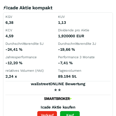
⚡Icade Aktie kompakt
KGV
KUV
6,38
1,13
KCV
Dividende pro Aktie
4,59
1,920000
EUR
Durchschnittsrendite 5J
Durchschnittsrendite 3J
-24,41
%
-19,66
%
Jahresperformance
Performance 3 Monate
-12,20
%
-7,41
%
relatives Volumen (rVol)
Tagesvolumen
2,24
x
89.194 St.
wallstreetONLINE Bewertung
⭐
⭐
Icade
Aktie kaufen
Verkauf
Kauf