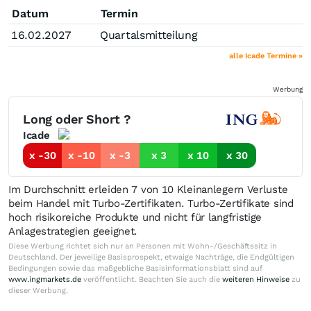
Datum
Termin
16.02.2027
Quartalsmitteilung
alle Icade Termine »
Werbung
Long oder Short ?
Icade
x -30
x -10
x -3
x 3
x 10
x 30
Im Durchschnitt erleiden 7 von 10 Kleinanlegern Verluste
beim Handel mit Turbo-Zertifikaten. Turbo-Zertifikate sind
hoch risikoreiche Produkte und nicht für langfristige
Anlagestrategien geeignet.
Diese Werbung richtet sich nur an Personen mit Wohn-/Geschäftssitz in
Deutschland. Der jeweilige Basisprospekt, etwaige Nachträge, die Endgültigen
Bedingungen sowie das maßgebliche Basisinformationsblatt sind auf
www.ingmarkets.de
veröffentlicht. Beachten Sie auch die
weiteren Hinweise
zu
dieser Werbung.