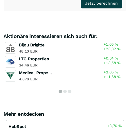
Jetzt berechnen
Aktionäre interessieren sich auch für:
+1,05
%
Bijou Brigitte
+23,32
%
48,10 EUR
+0,64
%
LTC Properties
+13,58
%
34,46 EUR
+2,05
%
Medical Properties Trust
+11,68
%
4,078 EUR
Mehr entdecken
+3,70
%
HubSpot