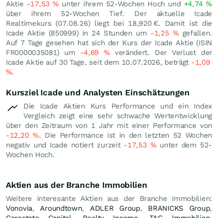
Aktie
-17,53
%
unter ihrem 52-Wochen Hoch und
+4,74
%
über ihrem 52-Wochen Tief. Der aktuelle Icade
Realtimekurs (
07.08.26
) liegt bei 18,920
€
. Damit ist die
Icade Aktie (850999) in 24 Stunden um
-1,25
%
gefallen.
Auf 7 Tage gesehen hat sich der Kurs der Icade Aktie (ISIN
FR0000035081) um
-4,69
%
verändert. Der Verlust der
Icade Aktie auf 30 Tage, seit dem 10.07.2026, beträgt
-1,09
%
.
Kursziel Icade und Analysten Einschätzungen
Die Icade Aktien Kurs Performance und ein Index
Vergleich zeigt eine sehr schwache Wertentwicklung
über den Zeitraum von 1 Jahr mit einer Performance von
-12,20
%
. Die Performance ist in den letzten 52 Wochen
negativ und Icade notiert zurzeit
-17,53
%
unter dem 52-
Wochen Hoch.
Aktien aus der Branche Immobilien
Weitere interesante Aktien aus der Branche Immobilien:
Vonovia
,
Aroundtown
,
ADLER Group
,
BRANICKS Group
,
Corestate Capital
,
Realty Income
,
TAG Immobilien
,