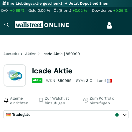
🎁 Ihre Lieblingsaktie geschenkt.
→ Jetzt Depot eröffnen
DAX
+0,69
%
Gold
0,00
%
Öl (Brent)
+0,02
%
Dow Jones
+0,25
%
Aktien
Icade Aktie | 850999
Startseite
Icade Aktie
Aktie
WKN:
850999
SYM:
3IC
Land
Alarme
Zur Watchlist
Zum Portfolio
einrichten
hinzufügen
hinzufügen
Tradegate