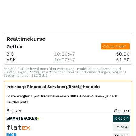
Realtimekurse
Gettex
0 € pro Trade*
BID
10:20:47
50,00
ASK
10:20:47
51,50
*ab 500 EUR Ordervolumen über gettex, zzgl. marktüblicher Spreads und
Zuwendungen | ** zzgl. marktüblicher Spreads und Zuwendungen, mögliche
Steuern und ggf. SEC Gebühr
Intercorp Financial Services günstig handeln
Kostenvergleich pro Trade bei einem 5.000 € Ordervolumen, je nach
Handelsplatz
Broker
Gettex
0,00 €*
7,90 €