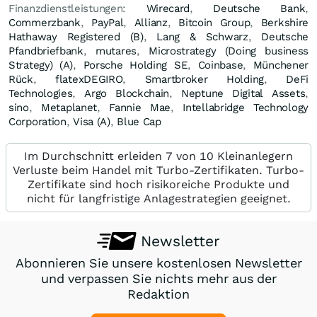
Finanzdienstleistungen:
Wirecard
,
Deutsche Bank
,
Commerzbank
,
PayPal
,
Allianz
,
Bitcoin Group
,
Berkshire
Hathaway Registered (B)
,
Lang & Schwarz
,
Deutsche
Pfandbriefbank
,
mutares
,
Microstrategy (Doing business
Strategy) (A)
,
Porsche Holding SE
,
Coinbase
,
Münchener
Rück
,
flatexDEGIRO
,
Smartbroker Holding
,
DeFi
Technologies
,
Argo Blockchain
,
Neptune Digital Assets
,
sino
,
Metaplanet
,
Fannie Mae
,
Intellabridge Technology
Corporation
,
Visa (A)
,
Blue Cap
Im Durchschnitt erleiden 7 von 10 Kleinanlegern
Verluste beim Handel mit Turbo-Zertifikaten. Turbo-
Zertifikate sind hoch risikoreiche Produkte und
nicht für langfristige Anlagestrategien geeignet.
Newsletter
Abonnieren Sie unsere kostenlosen Newsletter
und verpassen Sie nichts mehr aus der
Redaktion