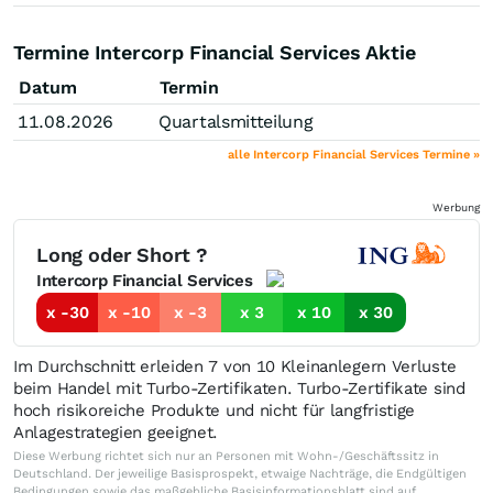
Termine Intercorp Financial Services Aktie
Datum
Termin
11.08.2026
Quartalsmitteilung
alle Intercorp Financial Services Termine »
Werbung
Long oder Short ?
Intercorp Financial Services
x -30
x -10
x -3
x 3
x 10
x 30
Im Durchschnitt erleiden 7 von 10 Kleinanlegern Verluste
beim Handel mit Turbo-Zertifikaten. Turbo-Zertifikate sind
hoch risikoreiche Produkte und nicht für langfristige
Anlagestrategien geeignet.
Diese Werbung richtet sich nur an Personen mit Wohn-/Geschäftssitz in
Deutschland. Der jeweilige Basisprospekt, etwaige Nachträge, die Endgültigen
Bedingungen sowie das maßgebliche Basisinformationsblatt sind auf