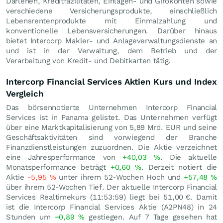
Darlehen, Kreditfazilitäten, Einlagen- und Girokonten sowie
verschiedene Versicherungsprodukte, einschließlich
Lebensrentenprodukte mit Einmalzahlung und
konventionelle Lebensversicherungen. Darüber hinaus
bietet Intercorp Makler- und Anlageverwaltungsdienste an
und ist in der Verwaltung, dem Betrieb und der
Verarbeitung von Kredit- und Debitkarten tätig.
Intercorp Financial Services Aktien Kurs und Index
Vergleich
Das börsennotierte Unternehmen Intercorp Financial
Services ist in Panama gelistet. Das Unternehmen verfügt
über eine Marktkapitalisierung von 5,89 Mrd.
EUR
und seine
Geschäftsaktivitäten sind vorwiegend der Branche
Finanzdienstleistungen zuzuordnen. Die Aktie verzeichnet
eine Jahresperformance von
+40,03
%
. Die aktuelle
Monatsperformance beträgt
+0,60
%
. Derzeit notiert die
Aktie
-5,95
%
unter ihrem 52-Wochen Hoch und
+57,48
%
über ihrem 52-Wochen Tief. Der aktuelle Intercorp Financial
Services Realtimekurs (11:53:59) liegt bei 51,00
€
. Damit
ist die Intercorp Financial Services Aktie (A2PN48) in 24
Stunden um
+0,89
%
gestiegen. Auf 7 Tage gesehen hat