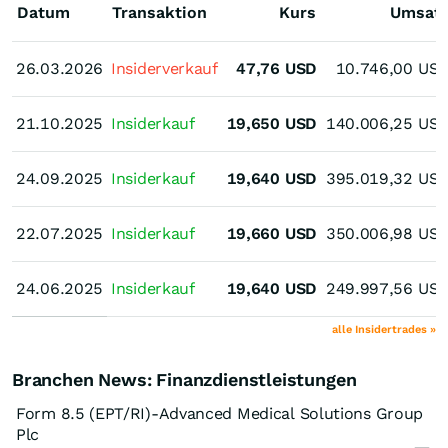
Datum
Transaktion
Kurs
Umsat
26.03.2026
26.03.2026
Insiderverkauf
47,76
USD
10.746,00
US
21.10.2025
21.10.2025
Insiderkauf
19,650
USD
140.006,25
US
24.09.2025
24.09.2025
Insiderkauf
19,640
USD
395.019,32
US
22.07.2025
22.07.2025
Insiderkauf
19,660
USD
350.006,98
US
24.06.2025
24.06.2025
Insiderkauf
19,640
USD
249.997,56
US
alle Insidertrades »
Branchen News: Finanzdienstleistungen
Form 8.5 (EPT/RI)-Advanced Medical Solutions Group
Plc