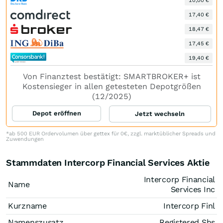
10,00 €
17,40 €
18,47 €
17,45 €
19,40 €
Von Finanztest bestätigt: SMARTBROKER+ ist
Kostensieger in allen getesteten Depotgrößen
(12/2025)
Depot eröffnen
Jetzt wechseln
*ab 500 EUR Ordervolumen über gettex für 0€, zzgl. marktüblicher Spreads und
Zuwendungen
Stammdaten Intercorp Financial Services Aktie
Intercorp Financial
Name
Services Inc
Kurzname
Intercorp Finl
Namenszusatz
Registered Shs