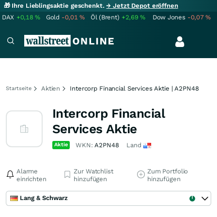
🎁 Ihre Lieblingsaktie geschenkt.
→ Jetzt Depot eröffnen
DAX
+0,18
%
Gold
-0,01
%
Öl (Brent)
+2,69
%
Dow Jones
-0,07
%
Aktien
Intercorp Financial Services Aktie | A2PN48
Startseite
Intercorp Financial
Services Aktie
Aktie
WKN:
A2PN48
Land
Alarme
Zur Watchlist
Zum Portfolio
einrichten
hinzufügen
hinzufügen
Lang & Schwarz