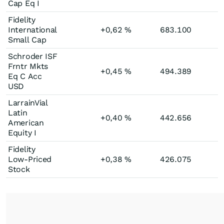
Cap Eq I
Fidelity
International
+0,62
%
683.100
Small Cap
Schroder ISF
Frntr Mkts
+0,45
%
494.389
Eq C Acc
USD
LarrainVial
Latin
+0,40
%
442.656
American
Equity I
Fidelity
Low-Priced
+0,38
%
426.075
Stock