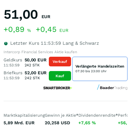
51,00
EUR
+0,89
+0,45
%
EUR
Letzter Kurs
11:53:59
Lang & Schwarz
Intercorp Financial Services Aktie kaufen
Geldkurs
50,00
EUR
Verkauf
11:53:59
242
STK
Verlängerte Handelszeiten
07:30 bis 23:00 Uhr
Briefkurs
52,00
EUR
Kauf
11:53:59
242
STK
Marktkapitalisierung
Gewinn je Aktie
*
Dividendenrendite
*
Perfo
5,89 Mrd.
EUR
20,258
USD
+7,65
%
+56,