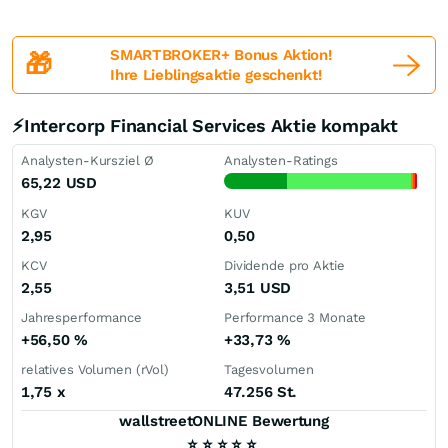
SMARTBROKER+ Bonus Aktion!
🎁
Ihre Lieblingsaktie geschenkt!
⚡Intercorp Financial Services Aktie kompakt
Analysten-Kursziel Ø
Analysten-Ratings
65,22
USD
KGV
KUV
2,95
0,50
KCV
Dividende pro Aktie
2,55
3,51
USD
Jahresperformance
Performance 3 Monate
+56,50
%
+33,73
%
relatives Volumen (rVol)
Tagesvolumen
1,75
x
47.256 St.
wallstreetONLINE Bewertung
⭐
⭐
⭐
⭐
⭐