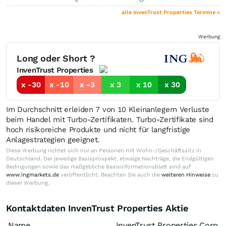
alle InvenTrust Properties Termine »
Werbung
Long oder Short ?
InvenTrust Properties
x -30
x -10
x -3
x 3
x 10
x 30
Im Durchschnitt erleiden 7 von 10 Kleinanlegern Verluste
beim Handel mit Turbo-Zertifikaten. Turbo-Zertifikate sind
hoch risikoreiche Produkte und nicht für langfristige
Anlagestrategien geeignet.
Diese Werbung richtet sich nur an Personen mit Wohn-/Geschäftssitz in
Deutschland. Der jeweilige Basisprospekt, etwaige Nachträge, die Endgültigen
Bedingungen sowie das maßgebliche Basisinformationsblatt sind auf
www.ingmarkets.de
veröffentlicht. Beachten Sie auch die
weiteren Hinweise
zu
dieser Werbung.
Kontaktdaten InvenTrust Properties Aktie
Name
InvenTrust Properties Corp