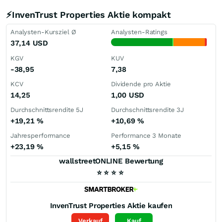
⚡InvenTrust Properties Aktie kompakt
Analysten-Kursziel Ø
Analysten-Ratings
37,14
USD
KGV
KUV
-38,95
7,38
KCV
Dividende pro Aktie
14,25
1,00
USD
Durchschnittsrendite 5J
Durchschnittsrendite 3J
+19,21
%
+10,69
%
Jahresperformance
Performance 3 Monate
+23,19
%
+5,15
%
wallstreetONLINE Bewertung
⭐
⭐
⭐
⭐
InvenTrust Properties
Aktie kaufen
Verkauf
Kauf