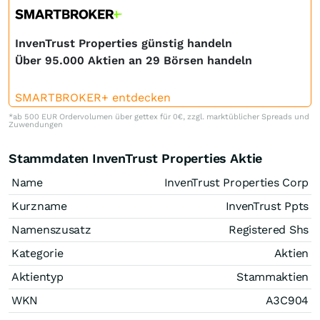
InvenTrust Properties günstig handeln
Über 95.000 Aktien an 29 Börsen handeln
SMARTBROKER+ entdecken
*ab 500 EUR Ordervolumen über gettex für 0€, zzgl. marktüblicher Spreads und
Zuwendungen
Stammdaten InvenTrust Properties Aktie
Name
InvenTrust Properties Corp
Kurzname
InvenTrust Ppts
Namenszusatz
Registered Shs
Kategorie
Aktien
Aktientyp
Stammaktien
WKN
A3C904