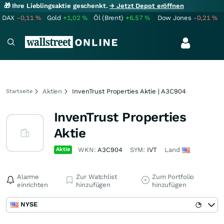
🎁 Ihre Lieblingsaktie geschenkt.
→ Jetzt Depot eröffnen
DAX
-0,11
%
Gold
+1,02
%
Öl (Brent)
+6,57
%
Dow Jones
-0,21
%
Aktien
InvenTrust Properties Aktie | A3C904
Startseite
InvenTrust Properties
Aktie
Aktie
WKN:
A3C904
SYM:
IVT
Land
Alarme
Zur Watchlist
Zum Portfolio
einrichten
hinzufügen
hinzufügen
NYSE