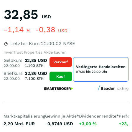
32,85
USD
-1,14
-0,38
%
USD
Letzter Kurs
22:00:02
NYSE
InvenTrust Properties Aktie kaufen
Geldkurs
32,85
USD
Verkauf
22:00:00
1.100
STK
Verlängerte Handelszeiten
07:30 bis 23:00 Uhr
Briefkurs
32,86
USD
Kauf
22:00:00
7.100
STK
Marktkapitalisierung
Gewinn je Aktie
*
Dividendenrendite
*
Perfo
2,20 Mrd.
EUR
-0,8749
USD
+3,00
%
+23,