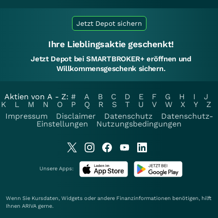
Jetzt Depot sichern
Ihre Lieblingsaktie geschenkt!
Jetzt Depot bei SMARTBROKER+ eröffnen und
Willkommensgeschenk sichern.
Aktien von A - Z:
#
A
B
C
D
E
F
G
H
I
J
K
L
M
N
O
P
Q
R
S
T
U
V
W
X
Y
Z
Impressum
Disclaimer
Datenschutz
Datenschutz-
Einstellungen
Nutzungsbedingungen
Unsere Apps:
Wenn Sie Kursdaten, Widgets oder andere Finanzinformationen benötigen, hilft
Ihnen
ARIVA
gerne.