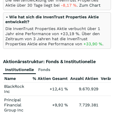
Die Wertentwicklung der InvenTrust Properties
Aktie über 30 Tage liegt bei
-8,17
%
.
Zum Chart
Wie hat sich die InvenTrust Properties Aktie
entwickelt?
Die InvenTrust Properties Aktie verbucht über 1
Jahr eine Performance von +23,19
%
. Über den
Zeitraum von 3 Jahren hat die InvenTrust
Properties Aktie eine Performance von
+33,90
%
.
Aktionärsstruktur: Fonds & Institutionelle
Institutionelle
Fonds
Name
% Aktien Gesamt
Anzahl Aktien
Verän
BlackRock
+12,41
%
9.670.929
Inc
Principal
Financial
+9,92
%
7.729.381
Group Inc