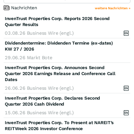
Nachrichten
weitere Nachrichten »
InvenTrust Properties Corp. Reports 2026 Second
Quarter Results
03.08.26
Business Wire (engl.)
Dividendentermine: Dividenden Termine (ex-dates)
KW 27 / 2026
29.06.26
Markt Bote
InvenTrust Properties Corp. Announces Second
Quarter 2026 Earnings Release and Conference Call
Dates
26.06.26
Business Wire (engl.)
InvenTrust Properties Corp. Declares Second
Quarter 2026 Cash Dividend
15.06.26
Business Wire (engl.)
InvenTrust Properties Corp. To Present at NAREIT’s
REITWeek 2026 Investor Conference