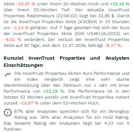
Aktie
-10,97
%
unter ihrem 52-Wochen Hoch und
+23,42
%
über ihrem 52-Wochen Tief. Der aktuelle InvenTrust
Properties Realtimekurs (22:00:02) liegt bei 32,85
$
. Damit
ist die InvenTrust Properties Aktie (A3C904) in 24 Stunden
um
-1,14
%
gefallen. Auf 7 Tage gesehen hat sich der Kurs
der InvenTrust Properties Aktie (ISIN US46124J2015) um
-8,01
%
verändert. Der Verlust der InvenTrust Properties
Aktie auf 30 Tage, seit dem 11.07.2026, beträgt
-8,17
%
.
Kursziel InvenTrust Properties und Analysten
Einschätzungen
Die InvenTrust Properties Aktien Kurs Performance und
ein Index Vergleich zeigt eine sehr starke
Wertentwicklung über den Zeitraum von 1 Jahr mit einer
Performance von
+23,19
%
. Die Performance ist in den
letzten 52 Wochen positiv und InvenTrust Properties notiert
zurzeit
-10,97
%
unter dem 52-Wochen Hoch.
67% aller Analysten sprechen sich für ein Strongbuy
Rating aus. 34% aller Analysten für ein Hold Rating.
Das Gesamt Rating der Analysten liegt bei 4,33 von 5
Punkten.