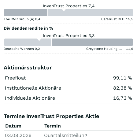
InvenTrust Properties 7,4
The RMR Group (A)
0,4
CareTrust REIT
15,5
Dividendenrendite in %
InvenTrust Properties 3,3
Deutsche Wohnen
0,2
Greystone Housing Impact Investors LP Benef Unit Cert
11,9
Aktionärsstruktur
Freefloat
99,11 %
Institutionelle Aktionäre
82,38 %
Individuelle Aktionäre
16,73 %
Termine InvenTrust Properties Aktie
Datum
Termin
03.08.2026
Quartalsmitteilung