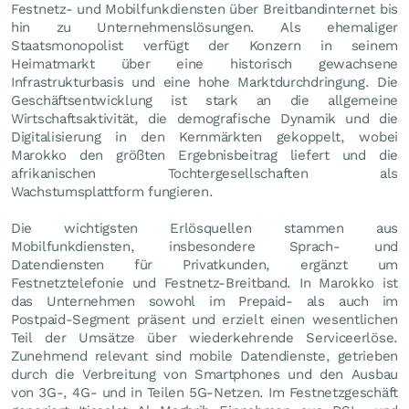
Festnetz- und Mobilfunkdiensten über Breitbandinternet bis
hin zu Unternehmenslösungen. Als ehemaliger
Staatsmonopolist verfügt der Konzern in seinem
Heimatmarkt über eine historisch gewachsene
Infrastrukturbasis und eine hohe Marktdurchdringung. Die
Geschäftsentwicklung ist stark an die allgemeine
Wirtschaftsaktivität, die demografische Dynamik und die
Digitalisierung in den Kernmärkten gekoppelt, wobei
Marokko den größten Ergebnisbeitrag liefert und die
afrikanischen Tochtergesellschaften als
Wachstumsplattform fungieren.
Die wichtigsten Erlösquellen stammen aus
Mobilfunkdiensten, insbesondere Sprach- und
Datendiensten für Privatkunden, ergänzt um
Festnetztelefonie und Festnetz-Breitband. In Marokko ist
das Unternehmen sowohl im Prepaid- als auch im
Postpaid-Segment präsent und erzielt einen wesentlichen
Teil der Umsätze über wiederkehrende Serviceerlöse.
Zunehmend relevant sind mobile Datendienste, getrieben
durch die Verbreitung von Smartphones und den Ausbau
von 3G-, 4G- und in Teilen 5G-Netzen. Im Festnetzgeschäft