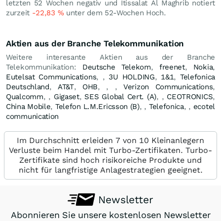
letzten 52 Wochen negativ und Itissalat Al Maghrib notiert
zurzeit
-22,83
%
unter dem 52-Wochen Hoch.
Aktien aus der Branche Telekommunikation
Weitere interesante Aktien aus der Branche
Telekommunikation:
Deutsche Telekom
,
freenet
,
Nokia
,
Eutelsat Communications
,
,
3U HOLDING
,
1&1
,
Telefonica
Deutschland
,
AT&T
,
OHB
,
,
,
Verizon Communications
,
Qualcomm
,
,
Gigaset
,
SES Global Cert. (A)
,
,
CEOTRONICS
,
China Mobile
,
Telefon L.M.Ericsson (B)
,
,
Telefonica
,
,
ecotel
communication
Im Durchschnitt erleiden 7 von 10 Kleinanlegern
Verluste beim Handel mit Turbo-Zertifikaten. Turbo-
Zertifikate sind hoch risikoreiche Produkte und
nicht für langfristige Anlagestrategien geeignet.
Newsletter
Abonnieren Sie unsere kostenlosen Newsletter