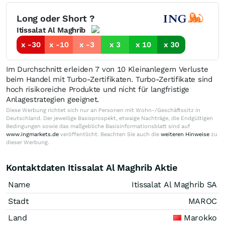
Long oder Short ?
Itissalat Al Maghrib
x -30
x -10
x -3
x 3
x 10
x 30
Im Durchschnitt erleiden 7 von 10 Kleinanlegern Verluste
beim Handel mit Turbo-Zertifikaten. Turbo-Zertifikate sind
hoch risikoreiche Produkte und nicht für langfristige
Anlagestrategien geeignet.
Diese Werbung richtet sich nur an Personen mit Wohn-/Geschäftssitz in
Deutschland. Der jeweilige Basisprospekt, etwaige Nachträge, die Endgültigen
Bedingungen sowie das maßgebliche Basisinformationsblatt sind auf
www.ingmarkets.de
veröffentlicht. Beachten Sie auch die
weiteren Hinweise
zu
dieser Werbung.
Kontaktdaten Itissalat Al Maghrib Aktie
Name
Itissalat Al Maghrib SA
Stadt
MAROC
Land
Marokko