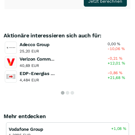
Jetzt berechnen
Aktionäre interessieren sich auch für:
0,00
%
Adecco Group
-10,06
%
25,20 EUR
-0,21
%
Verizon Communications
+12,01
%
40,69 EUR
-0,86
%
EDP-Energias de Portugal
+21,68
%
4,484 EUR
Mehr entdecken
+1,08
%
Vodafone Group