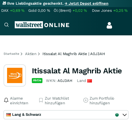
🎁 Ihre Lieblingsaktie geschenkt.
→ Jetzt Depot eröffnen
DAX
+0,69
%
Gold
0,00
%
Öl (Brent)
+0,02
%
Dow Jones
+0,25
%
Aktien
Itissalat Al Maghrib Aktie | A0J3AH
Startseite
Itissalat Al Maghrib Aktie
Aktie
WKN:
A0J3AH
Land
Alarme
Zur Watchlist
Zum Portfolio
einrichten
hinzufügen
hinzufügen
Lang & Schwarz