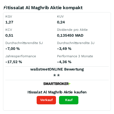
⚡Itissalat Al Maghrib Aktie kompakt
KGV
KUV
1,27
0,24
KCV
Dividende pro Aktie
0,51
0,135450
MAD
Durchschnittsrendite 5J
Durchschnittsrendite 3J
-7,00
%
-3,49
%
Jahresperformance
Performance 3 Monate
-17,52
%
-4,36
%
wallstreetONLINE Bewertung
⭐
⭐
Itissalat Al Maghrib
Aktie kaufen
Verkauf
Kauf