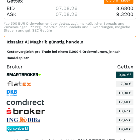
Gettex
0 € pro Trade*
BID
07.08.26
8,6800
ASK
07.08.26
9,3200
*ab 500 EUR Ordervolumen über gettex, zzgl. marktüblicher Spreads und
Zuwendungen | ** zzgl. marktüblicher Spreads und Zuwendungen, mögliche
Steuern und ggf. SEC Gebühr
Itissalat Al Maghrib günstig handeln
Kostenvergleich pro Trade bei einem 5.000 € Ordervolumen, je nach
Handelsplatz
Broker
Gettex
0,00 €*
7,90 €
10,00 €
17,40 €
18,47 €
17,45 €
19,40 €