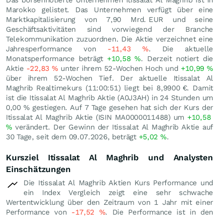
Marokko gelistet. Das Unternehmen verfügt über eine
Marktkapitalisierung von 7,90 Mrd.
EUR
und seine
Geschäftsaktivitäten sind vorwiegend der Branche
Telekommunikation zuzuordnen. Die Aktie verzeichnet eine
Jahresperformance von
-11,43
%
. Die aktuelle
Monatsperformance beträgt
+10,58
%
. Derzeit notiert die
Aktie
-22,83
%
unter ihrem 52-Wochen Hoch und
+10,99
%
über ihrem 52-Wochen Tief. Der aktuelle Itissalat Al
Maghrib Realtimekurs (11:00:51) liegt bei 8,9900
€
. Damit
ist die Itissalat Al Maghrib Aktie (A0J3AH) in 24 Stunden um
0,00
%
gestiegen. Auf 7 Tage gesehen hat sich der Kurs der
Itissalat Al Maghrib Aktie (ISIN MA0000011488) um
+10,58
%
verändert. Der Gewinn der Itissalat Al Maghrib Aktie auf
30 Tage, seit dem 09.07.2026, beträgt
+5,02
%
.
Kursziel Itissalat Al Maghrib und Analysten
Einschätzungen
Die Itissalat Al Maghrib Aktien Kurs Performance und
ein Index Vergleich zeigt eine sehr schwache
Wertentwicklung über den Zeitraum von 1 Jahr mit einer
Performance von
-17,52
%
. Die Performance ist in den