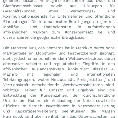
generiert Itissalat Al Maghrib Einnahmen aus DSL- und
Glasfaseranschlüssen sowie aus Lösungen für
Geschäftskunden, etwa Vernetzungs- und
Kommunikationsdienste für Unternehmen und öffentliche
Einrichtungen. Die internationalen Beteiligungen tragen mit
Mobilfunk- und Datendiensten in aufstrebenden
afrikanischen Märkten zum Konzernumsatz bei und
diversifizieren die geografische Ertragsbasis.
Die Marktstellung des Konzerns ist in Marokko durch hohe
Marktanteile im Mobilfunk- und Festnetzbereich geprägt,
steht jedoch unter zunehmendem Wettbewerbsdruck durch
alternative Anbieter und regulatorische Eingriffe. In den
afrikanischen Auslandsmärkten konkurriert Itissalat Al
Maghrib mit regionalen und internationalen
Telekomgruppen, wobei Netzqualität, Preisgestaltung und
Vertriebskraft entscheidende Wettbewerbsfaktoren sind.
Wichtige Treiber für Umsatz und Ergebnis sind die
Entwicklung der Kundenzahlen, der durchschnittliche
Umsatz pro Nutzer, die Auslastung der Netze sowie die
Effizienz im Betrieb. Investitionen in Netzmodernisierung
und Kapazitätserweiterung beeinflussen die Margen
kurzfristig, sind aber zentral, um das Datenwachstum zu