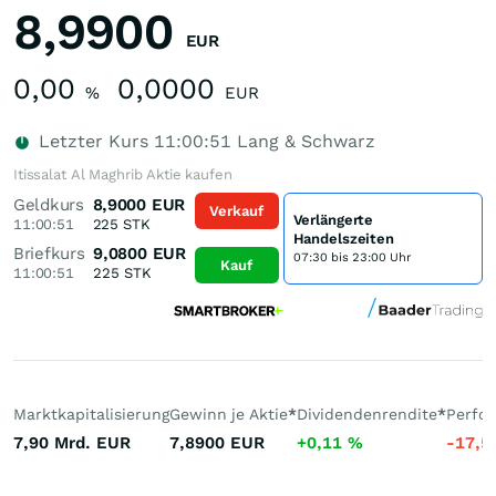
8,9900
EUR
0,00
0,0000
%
EUR
Letzter Kurs
11:00:51
Lang & Schwarz
Itissalat Al Maghrib Aktie kaufen
Geldkurs
8,9000
EUR
Verkauf
Verlängerte
11:00:51
225
STK
Handelszeiten
Briefkurs
9,0800
EUR
07:30 bis 23:00 Uhr
Kauf
11:00:51
225
STK
Marktkapitalisierung
Gewinn je Aktie
*
Dividendenrendite
*
Perfo
7,90 Mrd.
EUR
7,8900
EUR
+0,11
%
-17,5