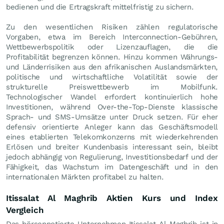
bedienen und die Ertragskraft mittelfristig zu sichern.
Zu den wesentlichen Risiken zählen regulatorische
Vorgaben, etwa im Bereich Interconnection-Gebühren,
Wettbewerbspolitik oder Lizenzauflagen, die die
Profitabilität begrenzen können. Hinzu kommen Währungs-
und Länderrisiken aus den afrikanischen Auslandsmärkten,
politische und wirtschaftliche Volatilität sowie der
strukturelle Preiswettbewerb im Mobilfunk.
Technologischer Wandel erfordert kontinuierlich hohe
Investitionen, während Over-the-Top-Dienste klassische
Sprach- und SMS-Umsätze unter Druck setzen. Für eher
defensiv orientierte Anleger kann das Geschäftsmodell
eines etablierten Telekomkonzerns mit wiederkehrenden
Erlösen und breiter Kundenbasis interessant sein, bleibt
jedoch abhängig von Regulierung, Investitionsbedarf und der
Fähigkeit, das Wachstum im Datengeschäft und in den
internationalen Märkten profitabel zu halten.
Itissalat Al Maghrib Aktien Kurs und Index
Vergleich
Das börsennotierte Unternehmen Itissalat Al Maghrib ist in