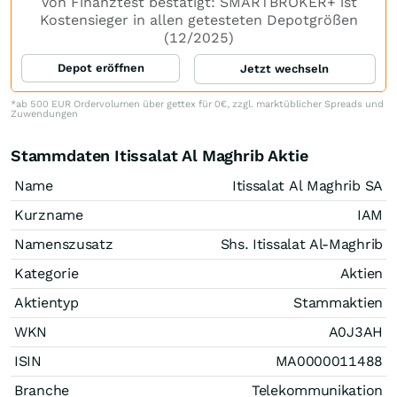
Von Finanztest bestätigt: SMARTBROKER+ ist
Kostensieger in allen getesteten Depotgrößen
(12/2025)
Depot eröffnen
Jetzt wechseln
*ab 500 EUR Ordervolumen über gettex für 0€, zzgl. marktüblicher Spreads und
Zuwendungen
Stammdaten Itissalat Al Maghrib Aktie
Name
Itissalat Al Maghrib SA
Kurzname
IAM
Namenszusatz
Shs. Itissalat Al-Maghrib
Kategorie
Aktien
Aktientyp
Stammaktien
WKN
A0J3AH
ISIN
MA0000011488
Branche
Telekommunikation