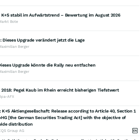
: K+S stabil im Aufwärtstrend – Bewertung im August 2026
Markt Bote
: Dieses Upgrade verändert jetzt die Lage
Maximilian Berger
Dieses Upgrade könnte die Rally neu entfachen
Maximilian Berger
n 2018: Pegel Kaub im Rhein erreicht bisherigen Tiefstwert
dpa-AFX
K+S Aktiengesellschaft: Release according to Article 40, Section 1
HG [the German Securities Trading Act] with the objective of
ide distribution
EQS Group AG