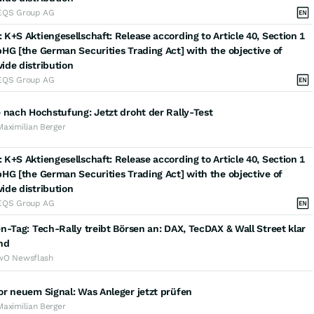
EQS Group AG
K+S Aktiengesellschaft: Release according to Article 40, Section 1
HG [the German Securities Trading Act] with the objective of
ide distribution
EQS Group AG
 nach Hochstufung: Jetzt droht der Rally-Test
Maximilian Berger
K+S Aktiengesellschaft: Release according to Article 40, Section 1
HG [the German Securities Trading Act] with the objective of
ide distribution
EQS Group AG
n-Tag: Tech-Rally treibt Börsen an: DAX, TecDAX & Wall Street klar
nd
wO Newsflash
r neuem Signal: Was Anleger jetzt prüfen
Maximilian Berger