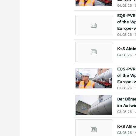
04.08.26
· 
EQS-PVR: 
of the Wp
Europe-w
04.08.26
· 
K+S Aktie
04.08.26
· 
EQS-PVR: 
of the Wp
Europe-w
03.08.26
· 
Der Börse
im Aufwi
03.08.26
· 
K+S AG vo
03.08.26
· 