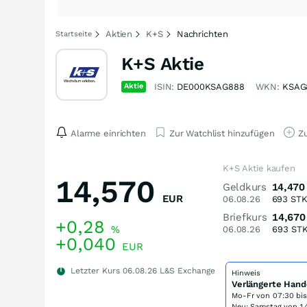
Aktien
K+S
Nachrichten
Startseite
K+S Aktie
Aktie
ISIN:
DE000KSAG888
WKN:
KSAG
Alarme einrichten
Zur Watchlist hinzufügen
Zu
K+S Aktie kaufen
14,570
Geldkurs
14,470
EUR
06.08.26
693
ST
Briefkurs
14,670
+0,28
%
06.08.26
693
ST
+0,040
EUR
Letzter Kurs
06.08.26
L&S Exchange
Hinweis
Verlängerte Hand
Mo-Fr von
07:30 bi
Neu: Samstag von 14