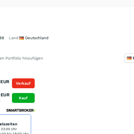
88
Land
Deutschland
m Portfolio hinzufügen
EUR
Verkauf
K
EUR
Kauf
K
elszeiten
s 23:00 Uhr
:00 bis 19:00 Uhr