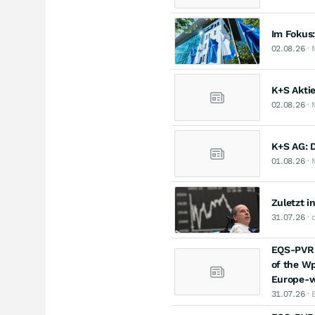
Im Fokus
02.08.26
· 
K+S Aktie
02.08.26
· 
K+S AG: 
01.08.26
· 
Zuletzt i
31.07.26
· 
EQS-PVR: 
of the Wp
Europe-w
31.07.26
· 