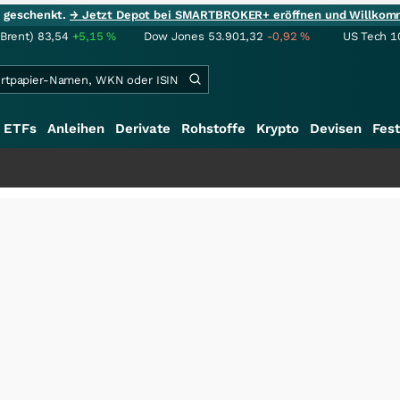
ie geschenkt.
→ Jetzt Depot bei SMARTBROKER+ eröffnen und Willkom
(Brent)
83,54
+5,15
%
Dow Jones
53.901,32
-0,92
%
US Tech 1
ETFs
Anleihen
Derivate
Rohstoffe
Krypto
Devisen
Fest