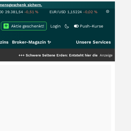
mensgeschenk sichern.
00
29.381,54
-0,51
%
EUR/USD
1,15224
-0,02
%
Aktie geschenkt!
Login
Push-Kurse
zins
Broker-Magazin ✨
Unsere Services
+++
Schwere Seltene Erden: Entsteht hier die nächste Milliardenstory?
Anzeige
+++