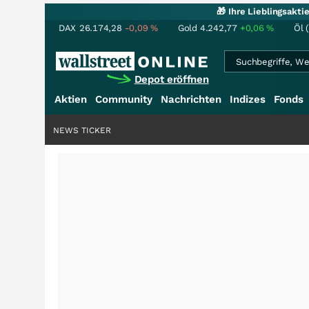
🎁 Ihre Lieblingsakt
DAX
26.174,28
-0,09
%
Gold
4.242,77
+0,06
%
Öl 
Depot eröffnen
Aktien
Community
Nachrichten
Indizes
Fonds
NEWS TICKER