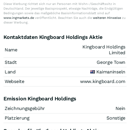
Diese Werbung richtet sich nur an Personen mit Wohn-/Geschäftssitz in
Deutschland. Der jeweilige Basisprospekt, etwaige Nachträge, die Endgültigen
Bedingungen sowie das maßgebliche Basisinformationsblatt sind auf
www.ingmarkets.de
veröffentlicht. Beachten Sie auch die
weiteren Hinweise
zu
dieser Werbung.
Kontaktdaten Kingboard Holdings Aktie
Kingboard Holdings
Name
Limited
Stadt
George Town
Land
Kaimaninseln
Webseite
www.kingboard.com
Emission Kingboard Holdings
Zeichnungsgebühr
Nein
Platzierung
Sonstige