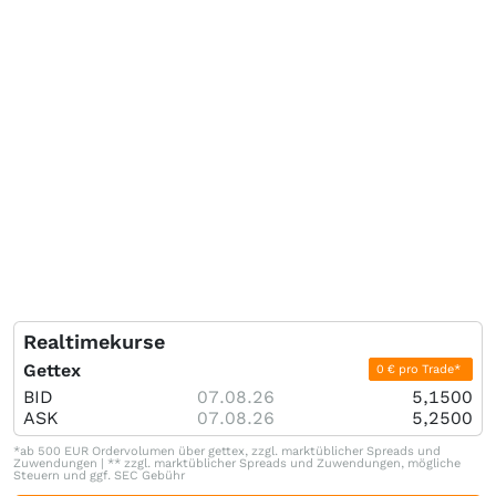
Realtimekurse
Gettex
0 € pro Trade*
BID
07.08.26
5,1500
ASK
07.08.26
5,2500
*ab 500 EUR Ordervolumen über gettex, zzgl. marktüblicher Spreads und
Zuwendungen | ** zzgl. marktüblicher Spreads und Zuwendungen, mögliche
Steuern und ggf. SEC Gebühr