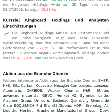
der Kingboard Holdings Aktie auf 30 Tage, seit dem
09.07.2026, beträgt
-43,55
%
.
Kursziel Kingboard Holdings und Analysten
Einschätzungen
Die Kingboard Holdings Aktien Kurs Performance und
ein Index Vergleich zeigt eine sehr schwache
Wertentwicklung über den Zeitraum von 1 Jahr mit einer
Performance von
-63,29
%
. Die Performance ist in den
letzten 52 Wochen negativ und Kingboard Holdings notiert
zurzeit
-63,79
%
unter dem 52-Wochen Hoch.
Aktien aus der Branche Chemie
Weitere interesante Aktien aus der Branche Chemie:
BASF
,
K+S
,
SGL Carbon
,
Covestro
,
Hexagon Composites
,
Lanxess
,
Albemarle
,
CARBIOS
,
Wacker Chemie
,
H&R
,
IBU-tec
advanced materials
,
GEVO
,
Henkel VZ
,
Symrise
,
Linde
,
Alzchem Group
,
Umicore
,
Sociedad Quimica y Minera de
Chile SOQUIMICH Pfd Shs (B) (Spons. ADR)
,
Brenntag
,
Air
Liquide
,
Henkel
,
Graphene Manufacturing Group
,
Dow
,