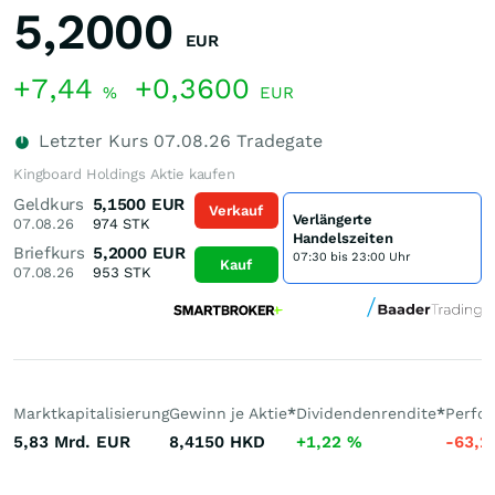
5,2000
EUR
+7,44
+0,3600
%
EUR
Letzter Kurs
07.08.26
Tradegate
Kingboard Holdings Aktie kaufen
Geldkurs
5,1500
EUR
Verkauf
Verlängerte
07.08.26
974
STK
Handelszeiten
Briefkurs
5,2000
EUR
07:30 bis 23:00 Uhr
Kauf
07.08.26
953
STK
Marktkapitalisierung
Gewinn je Aktie
*
Dividendenrendite
*
Perfo
5,83 Mrd.
EUR
8,4150
HKD
+1,22
%
-63,2