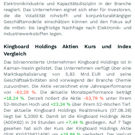
Elektronikindustrie und Kapazitätsdisziplin in der Branche
reagiert. Das Unternehmen eignet sich eher für Investoren,
die die Volatilität rohstoff- und konjunkturabhängiger
Geschäftsmodelle einschätzen können und den Fokus auf
die mittel- bis langfristige Nachfrage nach Elektronik- und
Industriewerkstoffen legen.
Kingboard Holdings Aktien Kurs und Index
Vergleich
Das börsennotierte Unternehmen Kingboard Holdings ist in
Kaiman-Inseln gelistet. Das Unternehmen verfügt über eine
Marktkapitalisierung von 5,83 Mrd.
EUR
und seine
Geschäftsaktivitäten sind vorwiegend der Branche Chemie
zuzuordnen. Die Aktie verzeichnet eine Jahresperformance
von
-63,29
%
. Die aktuelle Monatsperformance beträgt
+18,24
%
. Derzeit notiert die Aktie
-63,79
%
unter ihrem
52-Wochen Hoch und
+23,24
%
über ihrem 52-Wochen Tief.
Der aktuelle Kingboard Holdings Realtimekurs (
07.08.26
)
liegt bei 5,2000
€
. Damit ist die Kingboard Holdings Aktie
(A0DK62) in 24 Stunden um
+7,44
%
gestiegen. Auf 7 Tage
gesehen hat sich der Kurs der Kingboard Holdings Aktie
(ISIN KYG525621408) um
+19,86
%
verändert. Der Verlust