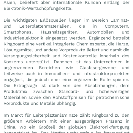
Asien, beliefert aber internationale Kunden entlang der
Elektronik-Wertschöpfungskette.
Die wichtigsten Erlösquellen liegen im Bereich Laminat-
und Leiterplattenmaterialien, die in Computern,
Smartphones, Haushaltsgeräten, Automobilen und
Industrieelektronik eingesetzt werden. Ergänzend betreibt
Kingboard eine vertikal integrierte Chemiesparte, die Harze,
Lösungsmittel und andere Vorprodukte liefert und damit die
Versorgungssicherheit und Kostenkontrolle innerhalb des
Konzerns unterstützt. Daneben ist das Unternehmen in
angrenzenden Bereichen wie Glasfasergewebe und
teilweise auch in Immobilien- und Infrastrukturprojekten
engagiert, die jedoch eher eine ergänzende Rolle spielen.
Die Ertragslage ist stark von den Absatzmengen, dem
Produktmix zwischen Standard- und höherwertigen
Materialien sowie den Rohstoffpreisen für petrochemische
Vorprodukte und Metalle abhängig.
Im Markt für Leiterplattenlaminate zählt Kingboard zu den
größeren Anbietern mit einer ausgeprägten Präsenz in
China, wo ein Großteil der globalen Elektronikfertigung
konzentriert ist. Das Wettbewerbsumfeld ist fragmentiert