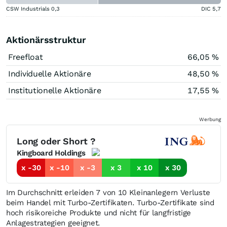
CSW Industrials
0,3
DIC
5,7
Aktionärsstruktur
Freefloat
66,05 %
Individuelle Aktionäre
48,50 %
Institutionelle Aktionäre
17,55 %
Werbung
Long oder Short ?
Kingboard Holdings
x -30
x -10
x -3
x 3
x 10
x 30
Im Durchschnitt erleiden 7 von 10 Kleinanlegern Verluste
beim Handel mit Turbo-Zertifikaten. Turbo-Zertifikate sind
hoch risikoreiche Produkte und nicht für langfristige
Anlagestrategien geeignet.