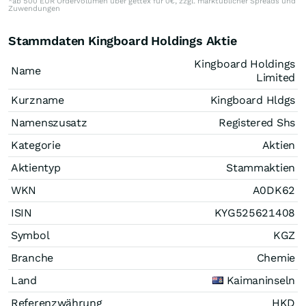
*ab 500 EUR Ordervolumen über gettex für 0€, zzgl. marktüblicher Spreads und
Zuwendungen
Stammdaten Kingboard Holdings Aktie
Kingboard Holdings
Name
Limited
Kurzname
Kingboard Hldgs
Namenszusatz
Registered Shs
Kategorie
Aktien
Aktientyp
Stammaktien
WKN
A0DK62
ISIN
KYG525621408
Symbol
KGZ
Branche
Chemie
Land
Kaimaninseln
Referenzwährung
HKD