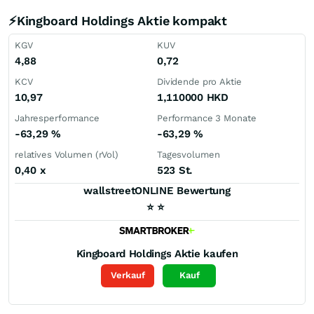
⚡Kingboard Holdings Aktie kompakt
KGV
KUV
4,88
0,72
KCV
Dividende pro Aktie
10,97
1,110000
HKD
Jahresperformance
Performance 3 Monate
-63,29
%
-63,29
%
relatives Volumen (rVol)
Tagesvolumen
0,40
x
523 St.
wallstreetONLINE Bewertung
⭐
⭐
Kingboard Holdings
Aktie kaufen
Verkauf
Kauf