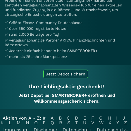
Profitieren Sie von unserem Alleinstellungsmerkmal als den
zentralen verlagsunabhängigen Wissens-Hub für einen aktuellen
und fundierten Zugang in die Börsen- und Wirtschaftswelt, um
strategische Entscheidungen zu treffen.
✅ Größte Finanz-Community Deutschlands
✅ über 550.000 registrierte Nutzer
✅ rund 2.000 Beiträge pro Tag
✅ verlagsunabhängige Partner ARIVA, FinanzNachrichten und
BörsenNews
✅ Jederzeit einfach handeln beim
SMARTBROKER+
✅ mehr als 25 Jahre Marktpräsenz
Jetzt Depot sichern
Ihre Lieblingsaktie geschenkt!
Jetzt Depot bei SMARTBROKER+ eröffnen und
Willkommensgeschenk sichern.
Aktien von A - Z:
#
A
B
C
D
E
F
G
H
I
J
K
L
M
N
O
P
Q
R
S
T
U
V
W
X
Y
Z
Impressum
Disclaimer
Datenschutz
Datenschutz-