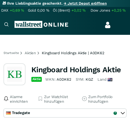
🎁 Ihre Lieblingsaktie geschenkt.
→ Jetzt Depot eröffnen
DAX
+0,69
%
Gold
0,00
%
Öl (Brent)
+0,02
%
Dow Jones
+0,25
%
Aktien
Kingboard Holdings Aktie | A0DK62
Startseite
Kingboard Holdings Aktie
Aktie
WKN:
A0DK62
SYM:
KGZ
Land
Alarme
Zur Watchlist
Zum Portfolio
einrichten
hinzufügen
hinzufügen
Tradegate