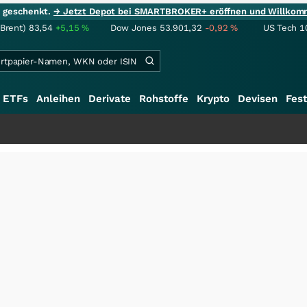
ie geschenkt.
→ Jetzt Depot bei SMARTBROKER+ eröffnen und Willkom
(Brent)
83,54
+5,15
%
Dow Jones
53.901,32
-0,92
%
US Tech 1
ETFs
Anleihen
Derivate
Rohstoffe
Krypto
Devisen
Fest
+