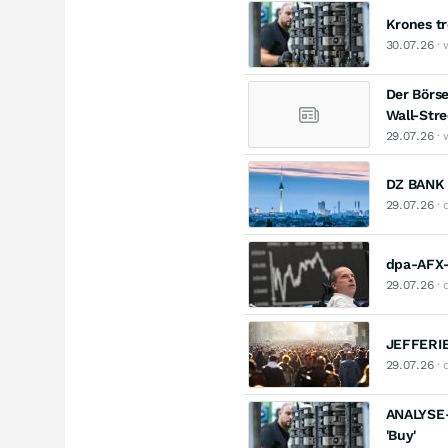
Krones t
30.07.26
· 
Der Börse
Wall-Str
29.07.26
· 
DZ BANK 
29.07.26
· 
dpa-AFX-
29.07.26
· 
JEFFERIE
29.07.26
· 
ANALYSE-
'Buy'