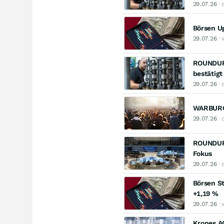
29.07.26
· 
Börsen Up
29.07.26
· 
ROUNDUP: 
bestätigt
29.07.26
· 
WARBURG 
29.07.26
· 
ROUNDUP/
Fokus
29.07.26
· 
Börsen St
+1,19 %
29.07.26
· 
Krones AG