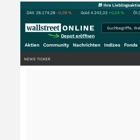
🎁 Ihre Lieblingsakt
DAX
26.174,28
-0,09
%
Gold
4.242,33
+0,04
%
Öl 
Depot eröffnen
Aktien
Community
Nachrichten
Indizes
Fonds
NEWS TICKER