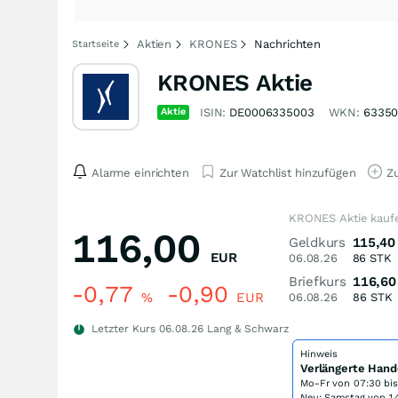
Aktien
KRONES
Nachrichten
Startseite
KRONES Aktie
Aktie
ISIN:
DE0006335003
WKN:
6335
Alarme einrichten
Zur Watchlist hinzufügen
Zu
KRONES Aktie kauf
116,00
Geldkurs
115,40
EUR
06.08.26
86
STK
Briefkurs
116,60
-0,77
-0,90
%
EUR
06.08.26
86
STK
Letzter Kurs
06.08.26
Lang & Schwarz
Hinweis
Verlängerte Hand
Mo-Fr von
07:30 bi
Neu: Samstag von 14