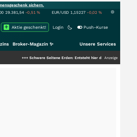
mensgeschenk sichern.
00
29.381,54
-0,51
%
EUR/USD
1,15227
-0,02
%
Aktie geschenkt!
Login
Push-Kurse
zins
Broker-Magazin ✨
Unsere Services
++
Schwere Seltene Erden: Entsteht hier die nächste Milliardenstory?
Anzeige
+++