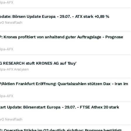
dpa-AFX
date: Börsen Update Europa - 29.07. - ATX stark +0,89 %
wO Newsflash
Krones profitiert von anhaltend guter Auftragslage - Prognose
dpa-AFX
RESEARCH stuft KRONES AG auf 'Buy'
dpa-AFX Analysen
Aktien Frankfurt Eröffnung: Quartalszahlen stützen Dax - Iran im
dpa-AFX
art Update: Börsenstart Europa - 29.07. - FTSE Athex 20 stark
wO Newsflash
: Operative Stärke im Q2 deutlich sichtbar; Prognose bestätigt;