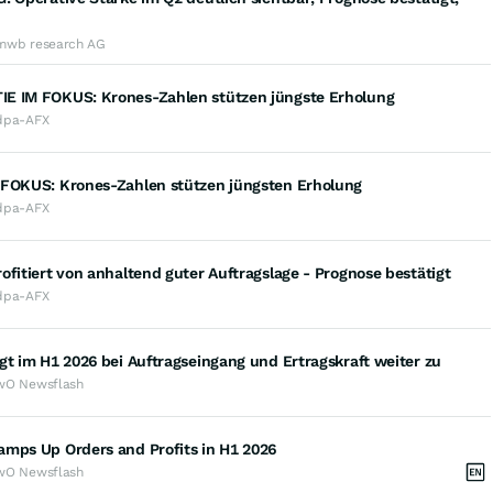
mwb research AG
E IM FOKUS: Krones-Zahlen stützen jüngste Erholung
dpa-AFX
 FOKUS: Krones-Zahlen stützen jüngsten Erholung
dpa-AFX
ofitiert von anhaltend guter Auftragslage - Prognose bestätigt
dpa-AFX
gt im H1 2026 bei Auftragseingang und Ertragskraft weiter zu
wO Newsflash
amps Up Orders and Profits in H1 2026
wO Newsflash