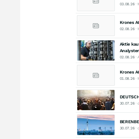
03.08.26
· 
Krones AG
02.08.26
· 
Aktie ka
Analyste
02.08.26
· 
Krones AG
01.08.26
· 
DEUTSCHE
30.07.26
· 
BERENBER
30.07.26
· 