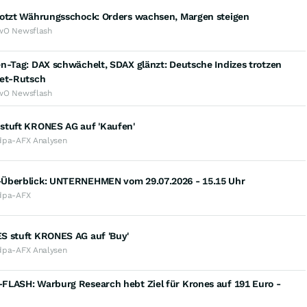
rotzt Währungsschock: Orders wachsen, Margen steigen
wO Newsflash
n-Tag: DAX schwächelt, SDAX glänzt: Deutsche Indizes trotzen
eet-Rutsch
wO Newsflash
stuft KRONES AG auf 'Kaufen'
dpa-AFX Analysen
Überblick: UNTERNEHMEN vom 29.07.2026 - 15.15 Uhr
dpa-AFX
S stuft KRONES AG auf 'Buy'
dpa-AFX Analysen
FLASH: Warburg Research hebt Ziel für Krones auf 191 Euro -