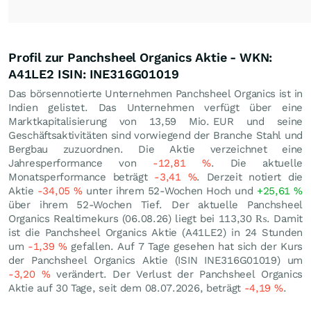
Profil zur Panchsheel Organics Aktie - WKN:
A41LE2 ISIN: INE316G01019
Das börsennotierte Unternehmen Panchsheel Organics ist in
Indien gelistet. Das Unternehmen verfügt über eine
Marktkapitalisierung von 13,59 Mio.
EUR
und seine
Geschäftsaktivitäten sind vorwiegend der Branche Stahl und
Bergbau zuzuordnen. Die Aktie verzeichnet eine
Jahresperformance von
-12,81
%
. Die aktuelle
Monatsperformance beträgt
-3,41
%
. Derzeit notiert die
Aktie
-34,05
%
unter ihrem 52-Wochen Hoch und
+25,61
%
über ihrem 52-Wochen Tief. Der aktuelle Panchsheel
Organics Realtimekurs (
06.08.26
) liegt bei 113,30
₨
. Damit
ist die Panchsheel Organics Aktie (A41LE2) in 24 Stunden
um
-1,39
%
gefallen. Auf 7 Tage gesehen hat sich der Kurs
der Panchsheel Organics Aktie (ISIN INE316G01019) um
-3,20
%
verändert. Der Verlust der Panchsheel Organics
Aktie auf 30 Tage, seit dem 08.07.2026, beträgt
-4,19
%
.