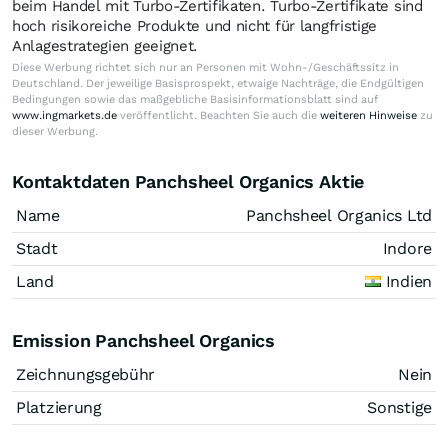
beim Handel mit Turbo-Zertifikaten. Turbo-Zertifikate sind
hoch risikoreiche Produkte und nicht für langfristige
Anlagestrategien geeignet.
Diese Werbung richtet sich nur an Personen mit Wohn-/Geschäftssitz in
Deutschland. Der jeweilige Basisprospekt, etwaige Nachträge, die Endgültigen
Bedingungen sowie das maßgebliche Basisinformationsblatt sind auf
www.ingmarkets.de
veröffentlicht. Beachten Sie auch die
weiteren Hinweise
zu
dieser Werbung.
Kontaktdaten Panchsheel Organics Aktie
Name
Panchsheel Organics Ltd
Stadt
Indore
Land
Indien
Emission Panchsheel Organics
Zeichnungsgebühr
Nein
Platzierung
Sonstige