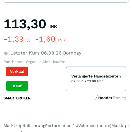
113,30
INR
-1,39
-1,60
%
INR
Letzter Kurs
06.08.26
Bombay
Panchsheel Organics Aktie kaufen
Verkauf
Verlängerte Handelszeiten
07:30 bis 23:00 Uhr
Kauf
Marktkapitalisierung
Performance 1 J
Volumen (heute)
Martktpla