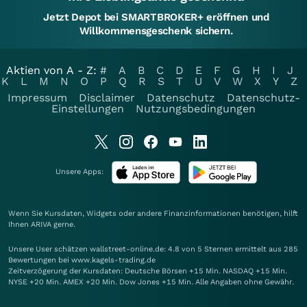
Jetzt Depot bei SMARTBROKER+ eröffnen und
Willkommensgeschenk sichern.
Aktien von A - Z:
#
A
B
C
D
E
F
G
H
I
J
K
L
M
N
O
P
Q
R
S
T
U
V
W
X
Y
Z
Impressum
Disclaimer
Datenschutz
Datenschutz-
Einstellungen
Nutzungsbedingungen
Unsere Apps:
Wenn Sie Kursdaten, Widgets oder andere Finanzinformationen benötigen, hilft
Ihnen
ARIVA
gerne.
Unsere User schätzen wallstreet-online.de: 4.8 von 5 Sternen ermittelt aus 285
Bewertungen bei www.kagels-trading.de
Zeitverzögerung der Kursdaten: Deutsche Börsen +15 Min. NASDAQ +15 Min.
NYSE +20 Min. AMEX +20 Min. Dow Jones +15 Min. Alle Angaben ohne Gewähr.