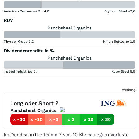
American Resources Registered (A)
4,8
Olympic Steel
43,6
KUV
Panchsheel Organics
ThyssenKrupp
0,2
Nihon Seikosho
1,5
Dividendenrendite in %
Panchsheel Organics
Insteel Industries
0,4
Kobe Steel
5,5
Werbung
Long oder Short ?
Panchsheel Organics
x -30
x -10
x -3
x 3
x 10
x 30
Im Durchschnitt erleiden 7 von 10 Kleinanlegern Verluste