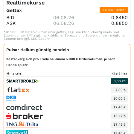
Realtimekurse
Gettex
0 € pro Trade*
BID
06.08.26
0,8450
ASK
06.08.26
0,8850
*ab 500 EUR Ordervolumen über gettex, zzgl. marktüblicher Spreads und
Zuwendungen | ** zzgl. marktüblicher Spreads und Zuwendungen, mögliche
Steuern und ggf. SEC Gebühr
Pulsar Helium günstig handeln
Kostenvergleich pro Trade bei einem 5.000 € Ordervolumen, je nach
Handelsplatz
Broker
Gettex
0,00 €*
7,90 €
10,00 €
17,40 €
18,47 €
17,45 €
19,40 €