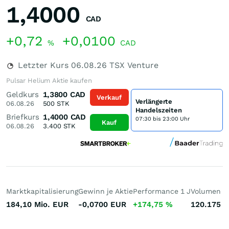
1,4000
CAD
+0,72
+0,0100
%
CAD
Letzter Kurs
06.08.26
TSX Venture
Pulsar Helium Aktie kaufen
Geldkurs
1,3800
CAD
Verkauf
Verlängerte
06.08.26
500
STK
Handelszeiten
Briefkurs
1,4000
CAD
07:30 bis 23:00 Uhr
Kauf
06.08.26
3.400
STK
Marktkapitalisierung
Gewinn je Aktie
Performance 1 J
Volumen (h
184,10 Mio.
EUR
-0,0700
EUR
+174,75
%
120.175
S