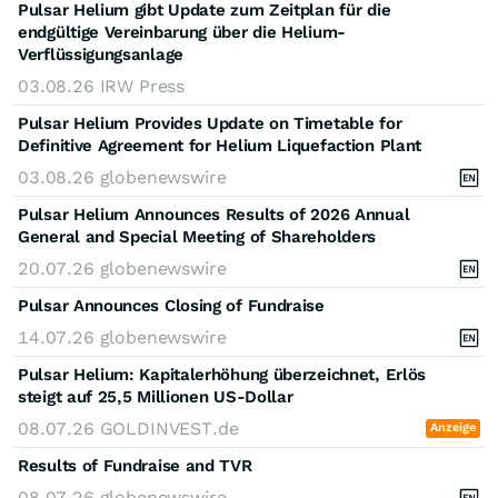
Pulsar Helium gibt Update zum Zeitplan für die
endgültige Vereinbarung über die Helium-
Verflüssigungsanlage
03.08.26
IRW Press
Pulsar Helium Provides Update on Timetable for
Definitive Agreement for Helium Liquefaction Plant
03.08.26
globenewswire
Pulsar Helium Announces Results of 2026 Annual
General and Special Meeting of Shareholders
20.07.26
globenewswire
Pulsar Announces Closing of Fundraise
14.07.26
globenewswire
Pulsar Helium: Kapitalerhöhung überzeichnet, Erlös
steigt auf 25,5 Millionen US-Dollar
08.07.26
GOLDINVEST.de
Anzeige
Results of Fundraise and TVR
08.07.26
globenewswire