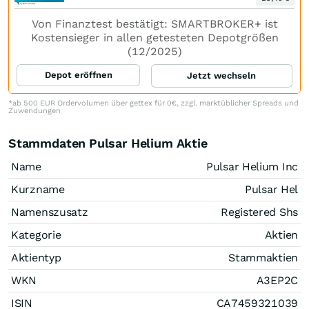
Von Finanztest bestätigt: SMARTBROKER+ ist
Kostensieger in allen getesteten Depotgrößen
(12/2025)
Depot eröffnen
Jetzt wechseln
*ab 500 EUR Ordervolumen über gettex für 0€, zzgl. marktüblicher Spreads und
Zuwendungen
Stammdaten Pulsar Helium Aktie
Name
Pulsar Helium Inc
Kurzname
Pulsar Hel
Namenszusatz
Registered Shs
Kategorie
Aktien
Aktientyp
Stammaktien
WKN
A3EP2C
ISIN
CA7459321039