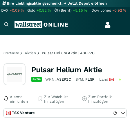
🎁 Ihre Lieblingsaktie geschenkt.
→ Jetzt Depot eröffnen
DAX
-0,09
%
Gold
+0,52
%
Öl (Brent)
+5,15
%
Dow Jones
-0,92
%
Aktien
Pulsar Helium Aktie | A3EP2C
Startseite
Pulsar Helium Aktie
Aktie
WKN:
A3EP2C
SYM:
PLSR
Land
Alarme
Zur Watchlist
Zum Portfolio
einrichten
hinzufügen
hinzufügen
TSX Venture