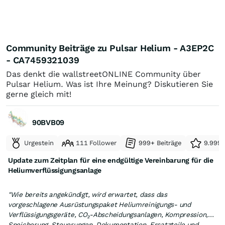
Community Beiträge zu Pulsar Helium - A3EP2C
- CA7459321039
Das denkt die wallstreetONLINE Community über
Pulsar Helium. Was ist Ihre Meinung? Diskutieren Sie
gerne gleich mit!
90BVB09
Urgestein
111 Follower
999+ Beiträge
9.999+
Update zum Zeitplan für eine endgültige Vereinbarung für die
Heliumverflüssigungsanlage
"Wie bereits angekündigt, wird erwartet, dass das
vorgeschlagene Ausrüstungspaket Heliumreinigungs- und
Verflüssigungsgeräte, CO₂-Abscheidungsanlagen, Kompression,
Speicherung, Steuerungen, Dokumentation, Ersatzteile und