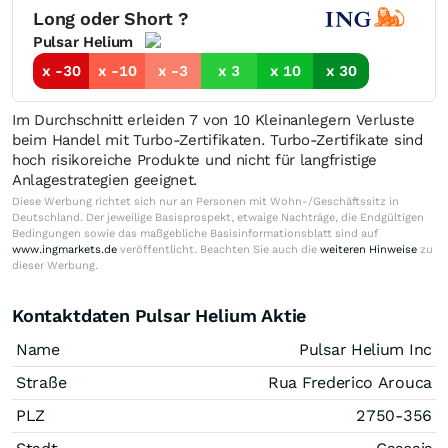
Long oder Short ?
Pulsar Helium
x -30
x -10
x -3
x 3
x 10
x 30
Im Durchschnitt erleiden 7 von 10 Kleinanlegern Verluste
beim Handel mit Turbo-Zertifikaten. Turbo-Zertifikate sind
hoch risikoreiche Produkte und nicht für langfristige
Anlagestrategien geeignet.
Diese Werbung richtet sich nur an Personen mit Wohn-/Geschäftssitz in
Deutschland. Der jeweilige Basisprospekt, etwaige Nachträge, die Endgültigen
Bedingungen sowie das maßgebliche Basisinformationsblatt sind auf
www.ingmarkets.de
veröffentlicht. Beachten Sie auch die
weiteren Hinweise
zu
dieser Werbung.
Kontaktdaten Pulsar Helium Aktie
Name
Pulsar Helium Inc
Straße
Rua Frederico Arouca
PLZ
2750-356