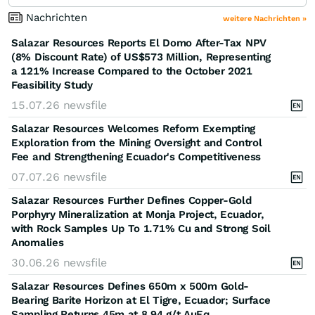
Nachrichten
weitere Nachrichten »
Salazar Resources Reports El Domo After-Tax NPV
(8% Discount Rate) of US$573 Million, Representing
a 121% Increase Compared to the October 2021
Feasibility Study
15.07.26
newsfile
Salazar Resources Welcomes Reform Exempting
Exploration from the Mining Oversight and Control
Fee and Strengthening Ecuador's Competitiveness
07.07.26
newsfile
Salazar Resources Further Defines Copper-Gold
Porphyry Mineralization at Monja Project, Ecuador,
with Rock Samples Up To 1.71% Cu and Strong Soil
Anomalies
30.06.26
newsfile
Salazar Resources Defines 650m x 500m Gold-
Bearing Barite Horizon at El Tigre, Ecuador; Surface
Sampling Returns 45m at 8.94 g/t AuEq