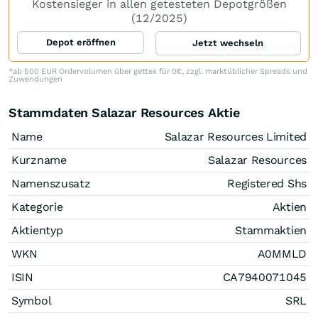
Kostensieger in allen getesteten Depotgrößen
(12/2025)
Depot eröffnen
Jetzt wechseln
*ab 500 EUR Ordervolumen über gettex für 0€, zzgl. marktüblicher Spreads und
Zuwendungen
Stammdaten Salazar Resources Aktie
Name
Salazar Resources Limited
Kurzname
Salazar Resources
Namenszusatz
Registered Shs
Kategorie
Aktien
Aktientyp
Stammaktien
WKN
A0MMLD
ISIN
CA7940071045
Symbol
SRL