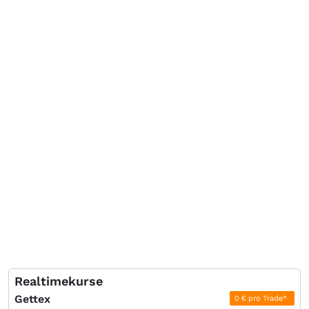
Realtimekurse
Gettex
0 € pro Trade*