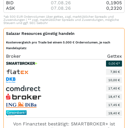
BID
07.08.26
0,1905
ASK
07.08.26
0,2320
*ab 500 EUR Ordervolumen über gettex, zzgl. marktüblicher Spreads und
Zuwendungen | ** zzgl. marktüblicher Spreads und Zuwendungen, mögliche
Steuern und ggf. SEC Gebühr
Salazar Resources günstig handeln
Kostenvergleich pro Trade bei einem 5.000 € Ordervolumen, je nach
Handelsplatz
Broker
Gettex
0,00 €*
7,90 €
10,00 €
17,40 €
18,47 €
17,45 €
19,40 €
Von Finanztest bestätigt: SMARTBROKER+ ist