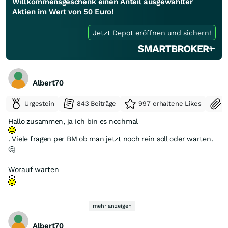
Willkommensgeschenk einen Anteil ausgewählter
Aktien im Wert von 50 Euro!
Jetzt Depot eröffnen und sichern!
Albert70
Urgestein
843 Beiträge
997 erhaltene Likes
S
Hallo zusammen, ja ich bin es nochmal
. Viele fragen per BM ob man jetzt noch rein soll oder warten.
🤔
Worauf warten
Salazar ist mit 55 Mio us$ bewertet What
mehr anzeigen
. Bei Produktionsstart kommen allein über 20 Mio US $ an
Albert70