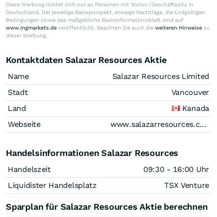
Diese Werbung richtet sich nur an Personen mit Wohn-/Geschäftssitz in
Deutschland. Der jeweilige Basisprospekt, etwaige Nachträge, die Endgültigen
Bedingungen sowie das maßgebliche Basisinformationsblatt sind auf
www.ingmarkets.de
veröffentlicht. Beachten Sie auch die
weiteren Hinweise
zu
dieser Werbung.
Kontaktdaten Salazar Resources Aktie
Name
Salazar Resources Limited
Stadt
Vancouver
Land
Kanada
Webseite
www.salazarresources.com
Handelsinformationen Salazar Resources
Handelszeit
09:30 - 16:00 Uhr
Liquidister Handelsplatz
TSX Venture
Sparplan für Salazar Resources Aktie berechnen