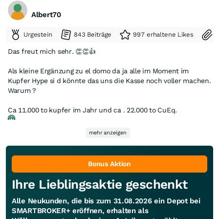
Albert70
Urgestein
843 Beiträge
997 erhaltene Likes
S
Das freut mich sehr. 👏👏👍
Als kleine Ergänzung zu el domo da ja alle im Moment im
Kupfer Hype si d könnte das uns die Kasse noch voller machen.
Warum ?
Ca 11.000 to kupfer im Jahr und ca . 22.000 to CuEq.
mehr anzeigen
jepp.👏 (das sind alte Zahlen durch die hohen Gold u d Silber
Preise ist das bestimmt mehr )
Bonus Aktion
Ihre Lieblingsaktie geschenkt
Alle Neukunden, die bis zum 31.08.2026 ein Depot bei
SMARTBROKER+ eröffnen, erhalten als