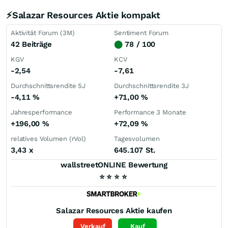
⚡Salazar Resources Aktie kompakt
Aktivität Forum (3M)
Sentiment Forum
42 Beiträge
⬤
78 / 100
KGV
KCV
-2,54
-7,61
Durchschnittsrendite 5J
Durchschnittsrendite 3J
-4,11
%
+71,00
%
Jahresperformance
Performance 3 Monate
+196,00
%
+72,09
%
relatives Volumen (rVol)
Tagesvolumen
3,43
x
645.107 St.
wallstreetONLINE Bewertung
⭐
⭐
⭐
⭐
Salazar Resources
Aktie kaufen
Verkauf
Kauf