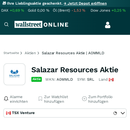
🎁 Ihre Lieblingsaktie geschenkt.
→ Jetzt Depot eröffnen
DAX
+0,69
%
Gold
0,00
%
Öl (Brent)
-1,53
%
Dow Jones
+0,25
%
Aktien
Salazar Resources Aktie | A0MMLD
Startseite
Salazar Resources Aktie
Aktie
WKN:
A0MMLD
SYM:
SRL
Land
Alarme
Zur Watchlist
Zum Portfolio
einrichten
hinzufügen
hinzufügen
TSX Venture