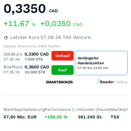
0,3350
CAD
+11,67
+0,0350
%
CAD
Letzter Kurs
07.08.26
TSX Venture
Salazar Resources Aktie kaufen
Geldkurs
0,3200
CAD
Verkauf
Verlängerte
07.08.26
7.000
STK
Handelszeiten
Briefkurs
0,3600
CAD
07:30 bis 23:00 Uhr
Kauf
07.08.26
10.000
STK
Marktkapitalisierung
Performance 1 J
Volumen (heute)
Martktpla
57,80 Mio.
EUR
+196,00
%
361.240
St.
TSX