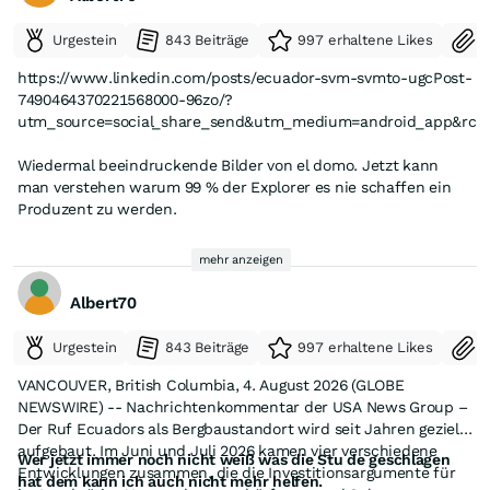
Investitionen zurück als Cashflow.
Urgestein
843 Beiträge
997 erhaltene Likes
S
Ein wichtiger Punkt das Länderrisiko hat sich erheblich
https://www.linkedin.com/posts/ecuador-svm-svmto-ugcPost-
verbessert. Ecuador will Mining und macht alles dafür wie man
7490464370221568000-96zo/?
in den letzten Nachrichten lesen konnte.
utm_source=social_share_send&utm_medium=android_app&rcm
Die 4 Projekte können ohne Gebühren jetzt bearbeitet werden.
Wiedermal beeindruckende Bilder von el domo. Jetzt kann
Mit Potenzial für ein el domo oder Fruta del norte 2.0. 👏 Das
man verstehen warum 99 % der Explorer es nie schaffen ein
hat alles Fredy Senior entdeckt.
Produzent zu werden.
Ich war lange nicht so entspannt und voller Vorfreude bei
Das ist echt eine Mammut Aufgabe.
Salazar wie im Moment. 🤗
mehr anzeigen
Albert70
Gruss A.
Urgestein
843 Beiträge
997 erhaltene Likes
S
VANCOUVER, British Columbia, 4. August 2026 (GLOBE
NEWSWIRE) -- Nachrichtenkommentar der USA News Group –
Der Ruf Ecuadors als Bergbaustandort wird seit Jahren gezielt
aufgebaut. Im Juni und Juli 2026 kamen vier verschiedene
Wer jetzt immer noch nicht weiß was die Stu de geschlagen
Entwicklungen zusammen, die die Investitionsargumente für
hat dem kann ich auch nicht mehr helfen.