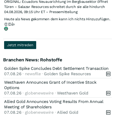
ORIGINAL: Ecuadors Neuausrichtung im Bergbausektor öffnet
eines Unternehmens, bei dem sich mehrere Werttreiber
Türen – Salazar Resources schreitet durch sie alle hindurch
gleichzeitig in Bewegung setzen
04.08.2026, 09:15 Uhr ET – Pressemitteilung
Heute als News gekommen dem kann ich nichts Hinzuzufügen.
👏👏👍
Jetzt mitreden
Branchen News: Rohstoffe
Golden Spike Concludes Debt Settlement Transaction
07.08.26
· newsfile ·
Golden Spike Resources
Westhaven Announces Grant of Incentive Stock
Options
07.08.26
· globenewswire ·
Westhaven Gold
Allied Gold Announces Voting Results From Annual
Meeting of Shareholders
07.08.26
· globenewswire ·
Allied Gold