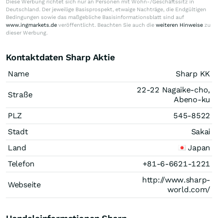
Diese Werbung richtet sich nur an Personen mit Wohn-/Geschäftssitz in
Deutschland. Der jeweilige Basisprospekt, etwaige Nachträge, die Endgültigen
Bedingungen sowie das maßgebliche Basisinformationsblatt sind auf
www.ingmarkets.de
veröffentlicht. Beachten Sie auch die
weiteren Hinweise
zu
dieser Werbung.
Kontaktdaten Sharp Aktie
Name
Sharp KK
22-22 Nagaike-cho,
Straße
Abeno-ku
PLZ
545-8522
Stadt
Sakai
Land
Japan
Telefon
+81-6-6621-1221
http://www.sharp-
Webseite
world.com/