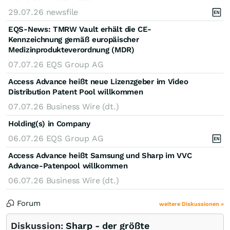
29.07.26
newsfile
EQS-News: TMRW Vault erhält die CE-
Kennzeichnung gemäß europäischer
Medizinprodukteverordnung (MDR)
07.07.26
EQS Group AG
Access Advance heißt neue Lizenzgeber im Video
Distribution Patent Pool willkommen
07.07.26
Business Wire (dt.)
Holding(s) in Company
06.07.26
EQS Group AG
Access Advance heißt Samsung und Sharp im VVC
Advance-Patenpool willkommen
06.07.26
Business Wire (dt.)
Forum
weitere Diskussionen »
Diskussion:
Sharp - der größte