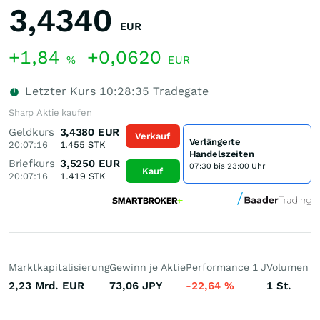
3,4340
EUR
+1,84
+0,0620
%
EUR
Letzter Kurs
10:28:35
Tradegate
Sharp Aktie kaufen
Geldkurs
3,4380
EUR
Verkauf
Verlängerte
20:07:16
1.455
STK
Handelszeiten
Briefkurs
3,5250
EUR
07:30 bis 23:00 Uhr
Kauf
20:07:16
1.419
STK
Marktkapitalisierung
Gewinn je Aktie
Performance 1 J
Volumen (h
2,23 Mrd.
EUR
73,06
JPY
-22,64
%
1
St.