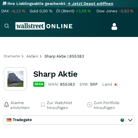
🎁 Ihre Lieblingsaktie geschenkt.
→ Jetzt Depot eröffnen
DAX
-0,12
%
Gold
0,00
%
Öl (Brent)
+3,59
%
Dow Jones
-0,83
%
Aktien
Sharp Aktie | 855383
Startseite
Sharp Aktie
Aktie
WKN:
855383
SYM:
SRP
Land
Alarme
Zur Watchlist
Zum Portfolio
einrichten
hinzufügen
hinzufügen
Tradegate