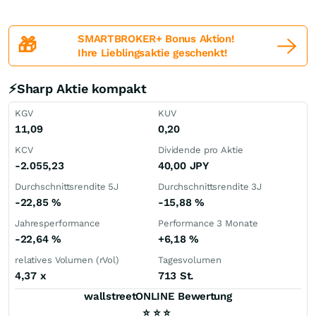
SMARTBROKER+ Bonus Aktion!
🎁
Ihre Lieblingsaktie geschenkt!
⚡Sharp Aktie kompakt
KGV
KUV
11,09
0,20
KCV
Dividende pro Aktie
-2.055,23
40,00
JPY
Durchschnittsrendite 5J
Durchschnittsrendite 3J
-22,85
%
-15,88
%
Jahresperformance
Performance 3 Monate
-22,64
%
+6,18
%
relatives Volumen (rVol)
Tagesvolumen
4,37
x
713 St.
wallstreetONLINE Bewertung
⭐
⭐
⭐