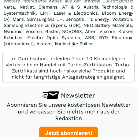
Weitere interesante Aktien aus der Branche Elektrogeräte:
Varta
,
Netlist
,
Siemens
,
AT & S Austria Technologie &
Systemtechnik
,
LPKF Laser & Electronics
,
Bloom Energy
(A)
,
Manz
,
Samsung SDI JH
,
Jenoptik
,
T1 Energy
,
Voltatron
,
Samsung Electronics (Spons. GDR)
,
NEO Battery Materials
,
Nynomic
,
Vossloh
,
Basler
,
NOVONIX
,
Alfen
,
Viscom
,
Kraken
Robotics
,
Electro Optic Systems
,
ABB
,
BYD Electronic
(International)
,
Alstom
,
Koninklijke Philips
Im Durchschnitt erleiden 7 von 10 Kleinanlegern
Verluste beim Handel mit Turbo-Zertifikaten. Turbo-
Zertifikate sind hoch risikoreiche Produkte und
nicht für langfristige Anlagestrategien geeignet.
Newsletter
Abonnieren Sie unsere kostenlosen Newsletter
und verpassen Sie nichts mehr aus der
Redaktion
Jetzt abonnieren!