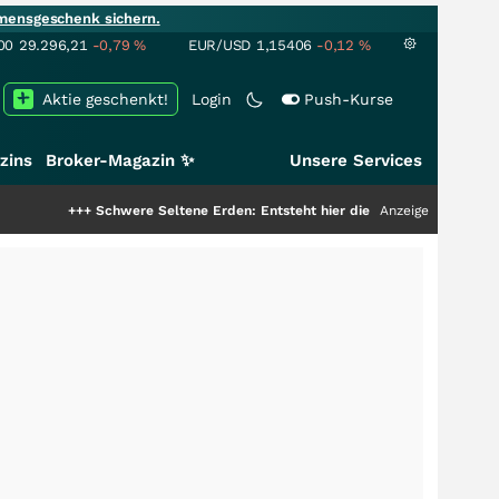
mensgeschenk sichern.
00
29.296,21
-0,79
%
EUR/USD
1,15406
-0,12
%
Aktie geschenkt!
Login
Push-Kurse
zins
Broker-Magazin ✨
Unsere Services
++
Schwere Seltene Erden: Entsteht hier die nächste Milliardenstory?
Anzeige
+++