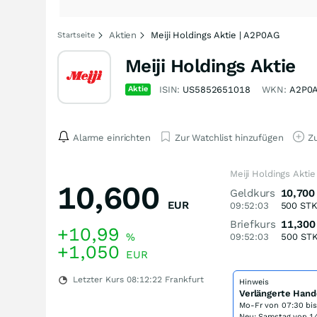
Aktien
Meiji Holdings Aktie | A2P0AG
Startseite
Meiji Holdings Aktie
Aktie
ISIN:
US5852651018
WKN:
A2P0
Alarme einrichten
Zur Watchlist hinzufügen
Zu
Meiji Holdings Akti
10,600
Geldkurs
10,700
EUR
09:52:03
500
ST
Briefkurs
11,300
+10,99
%
09:52:03
500
ST
+1,050
EUR
Letzter Kurs
08:12:22
Frankfurt
Hinweis
Verlängerte Hand
Mo-Fr von
07:30 bi
Neu: Samstag von 14