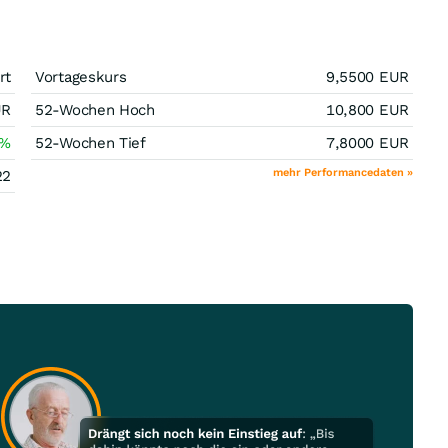
rt
Vortageskurs
9,5500
EUR
UR
52-Wochen Hoch
10,800
EUR
%
52-Wochen Tief
7,8000
EUR
mehr Performancedaten »
22