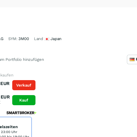
AG
SYM:
3M00
Land
Japan
m Portfolio hinzufügen
e kaufen
EUR
Verkauf
K
EUR
Kauf
K
elszeiten
s 23:00 Uhr
:00 bis 19:00 Uhr