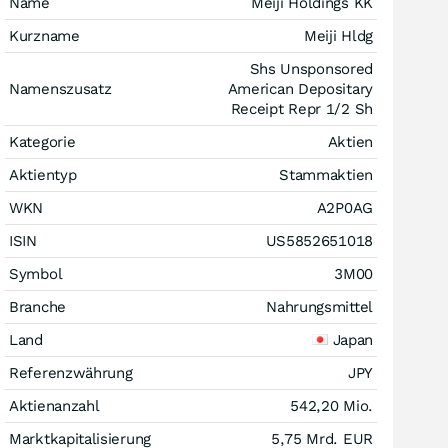
Name
Meiji Holdings KK
Kurzname
Meiji Hldg
Shs Unsponsored
Namenszusatz
American Depositary
Receipt Repr 1/2 Sh
Kategorie
Aktien
Aktientyp
Stammaktien
WKN
A2P0AG
ISIN
US5852651018
Symbol
3M00
Branche
Nahrungsmittel
Land
Japan
Referenzwährung
JPY
Aktienanzahl
542,20 Mio.
Marktkapitalisierung
5,75 Mrd.
EUR