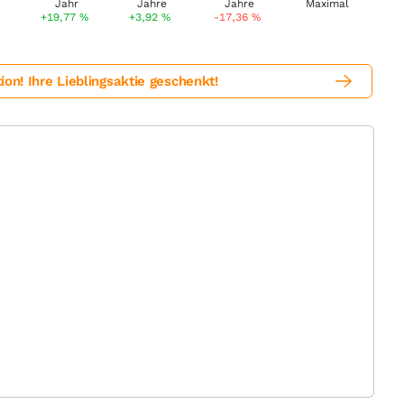
+19,77
%
+3,92
%
-17,36
%
! Ihre Lieblingsaktie geschenkt!