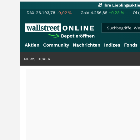
🎁 Ihre Lieblingsakt
DAX
26.193,78
-0,02
%
Gold
4.256,85
+0,23
%
Öl 
Depot eröffnen
Aktien
Community
Nachrichten
Indizes
Fonds
NEWS TICKER