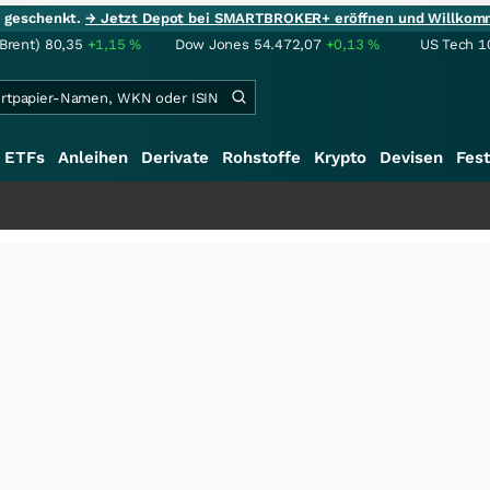
ie geschenkt.
→ Jetzt Depot bei SMARTBROKER+ eröffnen und Willkom
(Brent)
80,35
+1,15
%
Dow Jones
54.472,07
+0,13
%
US Tech 1
ETFs
Anleihen
Derivate
Rohstoffe
Krypto
Devisen
Fest
+