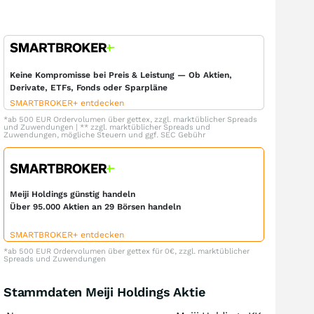
Keine Kompromisse bei Preis & Leistung — Ob Aktien,
Derivate, ETFs, Fonds oder Sparpläne
SMARTBROKER+ entdecken
*ab 500 EUR Ordervolumen über gettex, zzgl. marktüblicher Spreads
und Zuwendungen | ** zzgl. marktüblicher Spreads und
Zuwendungen, mögliche Steuern und ggf. SEC Gebühr
Meiji Holdings günstig handeln
Über 95.000 Aktien an 29 Börsen handeln
SMARTBROKER+ entdecken
*ab 500 EUR Ordervolumen über gettex für 0€, zzgl. marktüblicher
Spreads und Zuwendungen
Stammdaten Meiji Holdings Aktie