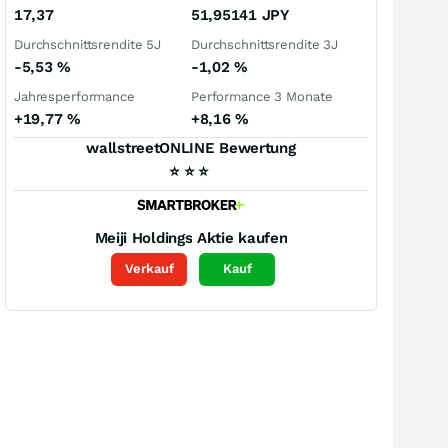
17,37
51,95141
JPY
Durchschnittsrendite 5J
Durchschnittsrendite 3J
-5,53
%
-1,02
%
Jahresperformance
Performance 3 Monate
+19,77
%
+8,16
%
wallstreetONLINE Bewertung
⭐
⭐
⭐
Meiji Holdings
Aktie kaufen
Verkauf
Kauf